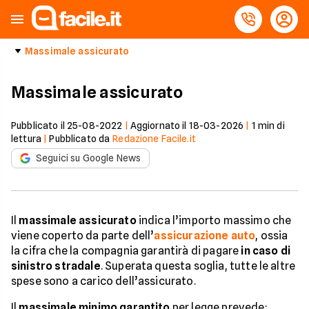
Massimale assicurato
Massimale assicurato
Pubblicato il
25-08-2022
|
Aggiornato il
18-03-2026
|
1
min di
lettura
|
Pubblicato da
Redazione Facile.it
Seguici su Google News
Il
massimale assicurato
indica l’importo massimo che
viene coperto da parte dell’
assicurazione auto
, ossia
la cifra che la compagnia garantirà di pagare
in caso di
sinistro stradale
. Superata questa soglia, tutte le altre
spese sono a carico dell’assicurato.
Il
massimale minimo garantito
per legge prevede: