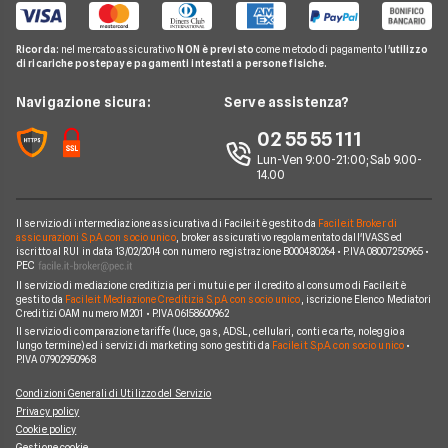
Telefonia Mobile
Guida Assicurazioni
Assicurazione Vita
Preventivo Assicurazione Vita
Genertel
Pay TV
Agenzie Assicurative
Assicurazione Mutuo
Ricorda:
nel mercato assicurativo
NON è previsto
come metodo di pagamento l'
utilizzo
Preventivo Assicurazione Viaggio
Allianz Direct
di ricariche postepay e pagamenti intestati a persone fisiche.
Noleggio Lungo Termine
Domande Assicurazioni
Assicurazione Professionale
RC Familiare
Linear
News
Navigazione sicura:
Serve assistenza?
Glossario Assicurativo
Assicurazione Avvocati
Assicurazione Auto Mensile
Prima.it
Chi siamo
02 55 55 111
Notizie Assicurazioni
Assicurazione Infortuni
Quixa
Lun-Ven 9:00-21:00; Sab 9.00-
Perché scegliere Facile.it
Argomenti in evidenza Assicurazioni
Assicurazione Cane
14.00
Verti
Contatti
Assicurazione Smartphone
UnipolSai
Il servizio di intermediazione assicurativa di Facile.it è gestito da
Facile.it Broker di
Mappa del sito
Assicurazione Autocarro
assicurazioni S.p.A. con socio unico
, broker assicurativo regolamentato dall'IVASS ed
iscritto al RUI in data 13/02/2014 con numero registrazione B000480264 • P.IVA 08007250965 •
Allianz
PEC
Il servizio di mediazione creditizia per i mutui e per il credito al consumo di Facile.it è
Compagnie e intermediari
gestito da
Facile.it Mediazione Creditizia S.p.A. con socio unico
, iscrizione Elenco Mediatori
Creditizi OAM numero M201 • P.IVA 06158600962
Il servizio di comparazione tariffe (luce, gas, ADSL, cellulari, conti e carte, noleggio a
lungo termine) ed i servizi di marketing sono gestiti da
Facile.it S.p.A. con socio unico
•
P.IVA 07902950968
Condizioni Generali di Utilizzo del Servizio
Privacy policy
Cookie policy
Gestione cookie