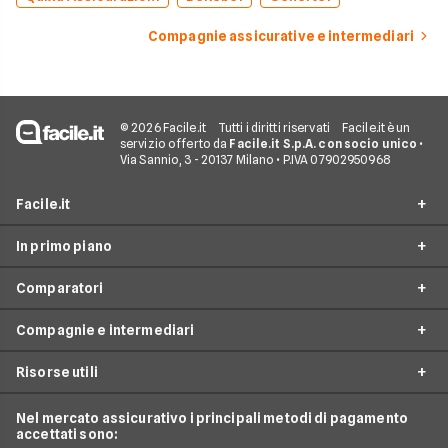
Compagnie assicurative e intermediari
© 2026 Facile.it
Tutti i diritti riservati
Facile.it è un
servizio offerto da
Facile.it S.p.A. con socio unico
•
Via Sannio, 3 - 20137 Milano • P.IVA 07902950968
Facile.it
In primo piano
Assicurazioni
Comparatori
Prestiti
Assicurazioni online
Mutui
Compagnie e intermediari
Assicurazione Auto
Preventivo assicurazione auto
Internet Casa
Assicurazione Moto
Risorse utili
Preventivo Assicurazione Moto
24hassistance
Luce e Gas
Assicurazione Viaggio
Preventivo Assicurazione Autocarro
Bene Assicurazioni
Nel mercato assicurativo i principali metodi di pagamento
Conti e Carte
Osservatorio Assicurazioni
Assicurazione Casa
accettati sono:
Preventivo Assicurazione Casa
ConTe