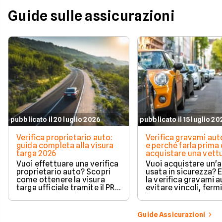
Guide sulle assicurazioni
pubblicato il 20 luglio 2026
pubblicato il 15 luglio 2
Verifica proprietario auto:
Verifica gravami au
guida completa alla visura
e perché farla prima 
targa 2026
acquistare una vett
Vuoi effettuare una verifica
Vuoi acquistare un'
proprietario auto? Scopri
usata in sicurezza? 
come ottenere la visura
la verifica gravami a
targa ufficiale tramite il PRA
evitare vincoli, fermi
per controllare dati e
ipoteche. Scopri co
vincoli in totale sicurezza.
tutelare il tuo acqui
Guide Assicurazioni