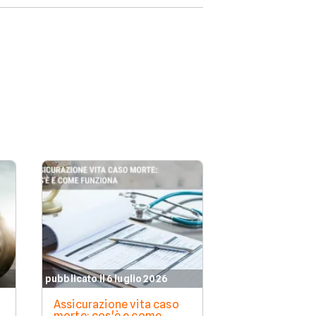
pubblicato il 6 luglio 2026
pubblicato il 11 
Assicurazione vita caso
Assicurazione
morte: cos'è e come
copre e a chi 