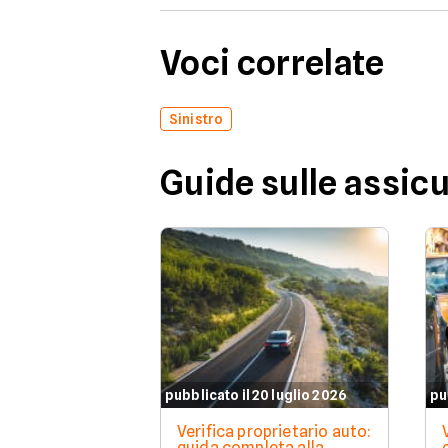
Voci correlate
Sinistro
Guide sulle assic
pubblicato il 20 luglio 2026
pu
Verifica proprietario auto:
guida completa alla