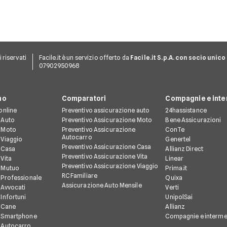
ti riservati
Facile.it è un servizio offerto da
Facile.it S.p.A. con socio unico
07902950968
no
Comparatori
Compagnie e inte
online
Preventivo assicurazione auto
24hassistance
 Auto
Preventivo Assicurazione Moto
Bene Assicurazioni
 Moto
Preventivo Assicurazione
ConTe
Autocarro
 Viaggio
Genertel
Preventivo Assicurazione Casa
 Casa
Allianz Direct
Preventivo Assicurazione Vita
Vita
Linear
Preventivo Assicurazione Viaggio
 Mutuo
Prima.it
RC Familiare
 Professionale
Quixa
Assicurazione Auto Mensile
 Avvocati
Verti
Infortuni
UnipolSai
 Cane
Allianz
e Smartphone
Compagnie e interme
 Autocarro