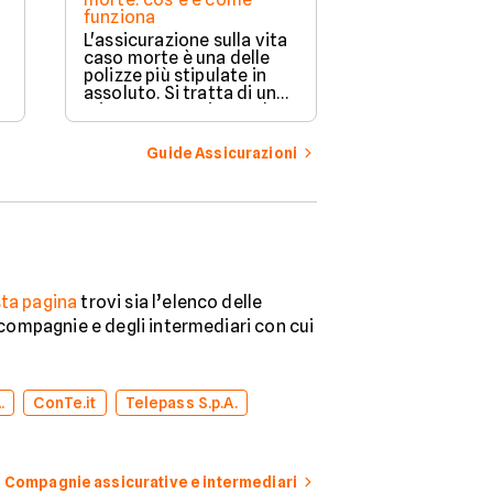
funziona
Proteggere la 
L'assicurazione sulla vita
casa e la propr
caso morte è una delle
da eventi impr
polizze più stipulate in
importante. L
assoluto. Si tratta di una
compagnie ass
misura preventiva molto
offrono divers
rilevante quando si ha a
flessibili in ba
che fare con eventi
Guide Assicurazioni
esigenze di o
imponderabili. Scopriamo
la guida per or
di cosa si tratta e come
nella scelta mi
funziona un contratto di
questo genere.
ta pagina
trovi sia l’elenco delle
e compagnie e degli intermediari con cui
.
ConTe.it
Telepass S.p.A.
Compagnie assicurative e intermediari