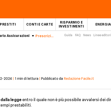
RISPARMIO E
PRESTITI
CONTI E CARTE
ENERGIA
INVESTIMENTI
Guida
FAQ
News
Linee editori
rio Assicurazioni
Prescrizione
12-2024
|
1
min di lettura
|
Pubblicato da
Redazione Facile.it
 dalla legge
entro il quale non è più possibile avvalersi dei di
empi prestabiliti.