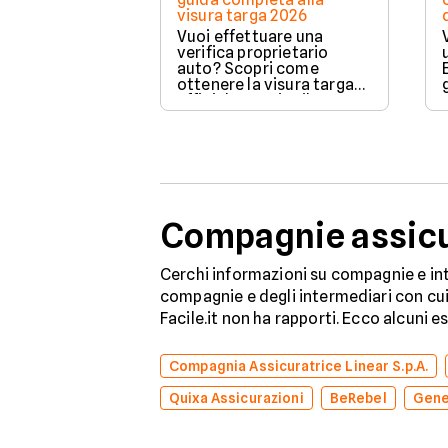
visura targa 2026
Vuoi effettuare una
verifica proprietario
auto? Scopri come
ottenere la visura targa
ufficiale tramite il PRA per
controllare dati e vincoli
in totale sicurezza.
Compagnie assicur
Cerchi informazioni su compagnie e int
compagnie e degli intermediari con cui 
Facile.it non ha rapporti. Ecco alcuni e
Compagnia Assicuratrice Linear S.p.A.
Quixa Assicurazioni
BeRebel
Gene