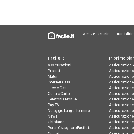
© 2026 Facile.it
Tutti i dirit
Facile.it
In primo pia
Assicurazioni
Assicurazioni 
Prestiti
Assicurazione
Mutui
Assicurazione
Internet Casa
Assicurazione
Luce e Gas
Assicurazione
Conti e Carte
Assicurazione 
Telefonia Mobile
Assicurazione
Pay TV
Assicurazione
Noleggio Lungo Termine
Assicurazione
News
Assicurazione 
Chi siamo
Assicurazione
Perché scegliere Facile.it
Assicurazion
Contatti
Assicurazione