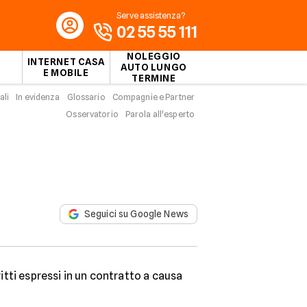
Serve assistenza?
02 55 55 111
NOLEGGIO
INTERNET CASA
AUTO LUNGO
E MOBILE
TERMINE
ali
In evidenza
Glossario
Compagnie e Partner
Osservatorio
Parola all'esperto
Seguici su Google News
ritti espressi in un contratto a causa