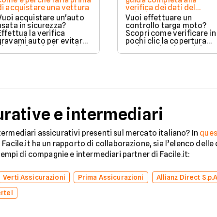
di acquistare una vettura
verifica dei dati del
veicolo
Vuoi acquistare un'auto
Vuoi effettuare un
usata in sicurezza?
controllo targa moto?
Effettua la verifica
Scopri come verificare in
gravami auto per evitare
pochi clic la copertura
vincoli, fermi o ipoteche.
assicurativa, la revisione
Scopri come tutelare il
e lo stato legale del
tuo acquisto.
veicolo in sicurezza.
ative e intermediari
ermediari assicurativi presenti sul mercato italiano? In
ques
Facile.it ha un rapporto di collaborazione, sia l’elenco dell
sempi di compagnie e intermediari partner di Facile.it:
Verti Assicurazioni
Prima Assicurazioni
Allianz Direct S.p.A
rtel