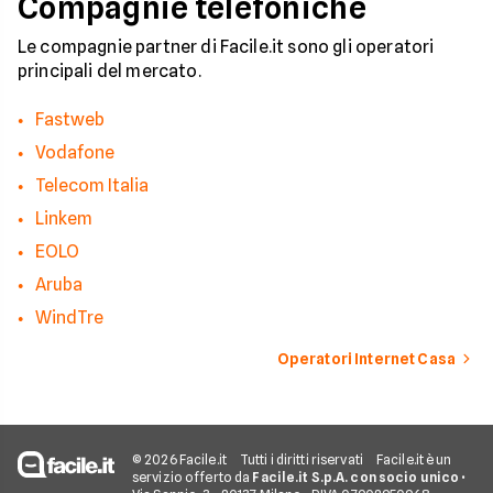
Compagnie telefoniche
Le compagnie partner di Facile.it sono gli operatori
principali del mercato.
Fastweb
Vodafone
Telecom Italia
Linkem
EOLO
Aruba
WindTre
Operatori Internet Casa
© 2026 Facile.it
Tutti i diritti riservati
Facile.it è un
servizio offerto da
Facile.it S.p.A. con socio unico
•