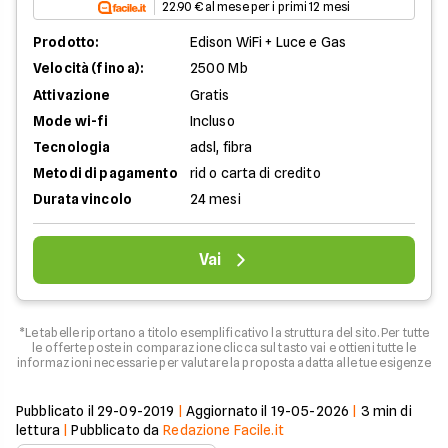
22.90 € al mese per i primi 12 mesi
Prodotto:
Edison WiFi + Luce e Gas
Velocità (fino a):
2500 Mb
Attivazione
Gratis
Mode wi-fi
Incluso
Tecnologia
adsl, fibra
Metodi di pagamento
rid o carta di credito
Durata vincolo
24 mesi
Vai
*Le tabelle riportano a titolo esemplificativo la struttura del sito. Per tutte
le offerte poste in comparazione clicca sul tasto vai e ottieni tutte le
informazioni necessarie per valutare la proposta adatta alle tue esigenze
Pubblicato il
29-09-2019
|
Aggiornato il
19-05-2026
|
3
min di
lettura
|
Pubblicato da
Redazione Facile.it