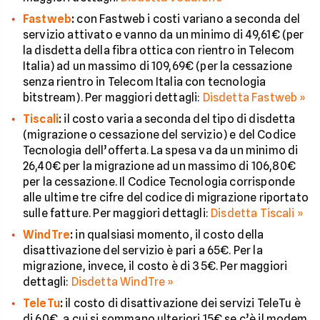
Fastweb
:
con Fastweb i costi variano a seconda del
servizio attivato e vanno da un minimo di 49,61€ (per
la disdetta della fibra ottica con rientro in Telecom
Italia) ad un massimo di 109,69€ (per la cessazione
senza rientro in Telecom Italia con tecnologia
bitstream). Per maggiori dettagli:
Disdetta Fastweb »
Tiscali
:
il costo varia a seconda del tipo di disdetta
(migrazione o cessazione del servizio) e del Codice
Tecnologia dell’offerta. La spesa va da un minimo di
26,40€ per la migrazione ad un massimo di 106,80€
per la cessazione. Il Codice Tecnologia corrisponde
alle ultime tre cifre del codice di migrazione riportato
sulle fatture. Per maggiori dettagli:
Disdetta Tiscali »
WindTre
:
in qualsiasi momento, il costo della
disattivazione del servizio è pari a 65€. Per la
migrazione, invece, il costo è di 35€. Per maggiori
dettagli:
Disdetta WindTre »
TeleTu
:
il costo di disattivazione dei servizi TeleTu è
di 60€, a cui si sommano ulteriori 15€ se c’è il modem