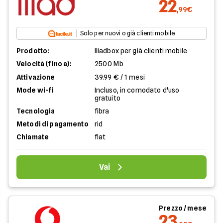
22
,99€
Solo per nuovi o già clienti mobile
Prodotto:
Iliadbox per già clienti mobile
Velocità (fino a):
2500 Mb
Attivazione
39.99 € / 1 mesi
Mode wi-fi
Incluso, in comodato d'uso
gratuito
Tecnologia
fibra
Metodi di pagamento
rid
Chiamate
flat
Vai
Prezzo / mese
23