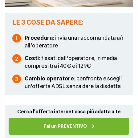
LE 3 COSE DA SAPERE:
Procedura
: invia una raccomandata a/r
1
all’operatore
Costi
: fissati dall’operatore, in media
2
compresi tra i 40€ e i 129€
Cambio operatore
: confronta e scegli
3
un'offerta ADSL senza dare la disdetta
Cerca l'offerta internet casa più adatta a te
Fai un PREVENTIVO