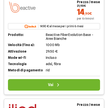
Prezzo / mese
21,90€
14
,90€
per 6 rinnovi
14.90 € al mese per i primi 6 mesi
Prodotto:
Beactive FiberEvolution Base -
Aree Bianche
Velocità (fino a):
1000 Mb
Attivazione
29.50 €
Mode wi-fi
Incluso
Tecnologia
adsl, fibra
Metodi di pagamento
rid
Vai
Prezzo / mese