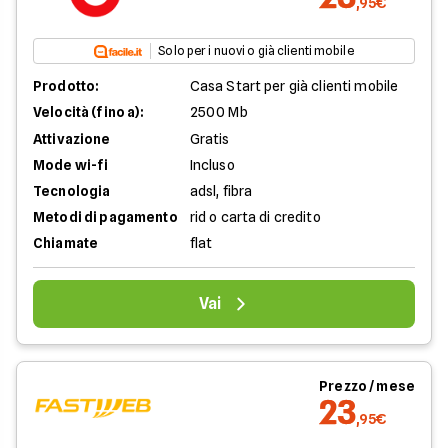
,95€
Solo per i nuovi o già clienti mobile
Prodotto:
Casa Start per già clienti mobile
Velocità (fino a):
2500 Mb
Attivazione
Gratis
Mode wi-fi
Incluso
Tecnologia
adsl, fibra
Metodi di pagamento
rid o carta di credito
Chiamate
flat
Vai
Prezzo / mese
23
,95€