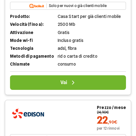
Solo per nuovi o già clienti mobile
Prodotto:
Casa Start per già clienti mobile
Velocità (fino a):
2500 Mb
Attivazione
Gratis
Mode wi-fi
Incluso gratis
Tecnologia
adsl, fibra
Metodi di pagamento
rid o carta di credito
Chiamate
consumo
Vai
Prezzo / mese
24,90€
22
,90€
per 12 rinnovi