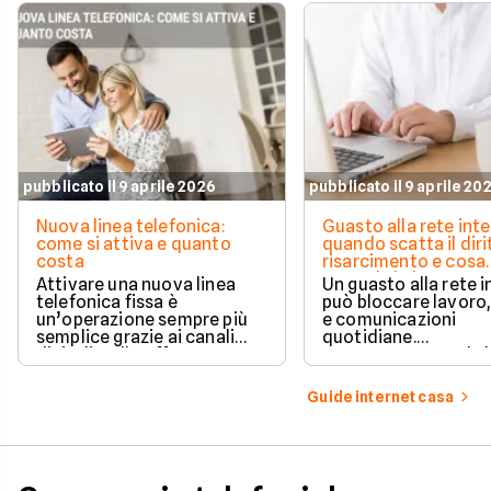
pubblicato il 9 aprile 2026
pubblicato il 9 aprile 20
Nuova linea telefonica:
Guasto alla rete inte
come si attiva e quanto
quando scatta il diri
costa
risarcimento e cosa
prevede la legge
Attivare una nuova linea
Un guasto alla rete 
telefonica fissa è
può bloccare lavoro,
un’operazione sempre più
e comunicazioni
semplice grazie ai canali
quotidiane.
digitali e alle offerte
Fortunatamente, la 
integrate con internet casa.
prevede strumenti c
per ottenere un
Guide internet casa
risarcimento in caso
disservizi prolungati