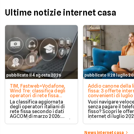
Ultime notizie internet casa
pubblicato il 4 agosto 2026
pubblicato il 28 luglio 2
TIM, Fastweb+Vodafone,
Addio canone della l
Wind Tre: classifica degli
fissa: 3 offerte inter
operatori di rete fissa
convenienti di luglio
secondo AGCOM
partire da 19,95€
La classifica aggiornata
Vuoi navigare veloce
degli operatori italiani di
senza pagare il tele
rete fissa secondo i dati
fisso? Scopri le offe
AGCOM di marzo 2026:
internet di luglio 20
quote di mercato, sorpassi
risparmiare e sceglie
e new entry.
tariffa perfetta per t
News internet casa