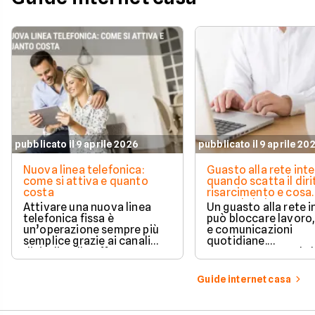
pubblicato il 9 aprile 2026
pubblicato il 9 aprile 20
Nuova linea telefonica:
Guasto alla rete inte
come si attiva e quanto
quando scatta il diri
costa
risarcimento e cosa
prevede la legge
Attivare una nuova linea
Un guasto alla rete 
telefonica fissa è
può bloccare lavoro,
un’operazione sempre più
e comunicazioni
semplice grazie ai canali
quotidiane.
digitali e alle offerte
Fortunatamente, la 
integrate con internet casa.
prevede strumenti c
per ottenere un
Guide internet casa
risarcimento in caso
disservizi prolungati