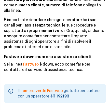
come
numero cliente
,
numero di telefono
collegato
alla linea.
È importante ricordare che ogni operatore ha i suoi
canali per l'
assistenza tecnica
, le sue procedure e
soprattutto i propri
numeri verdi
. Ora, quindi, andiamo
a scoprire come fare per contattare il reparto
assistenza di ogni operatore ai fini di risolvere il
problema di internet non disponibile.
Fastweb down: numero assistenza clienti
Se la linea
Fastweb
è down, ecco come fare per
contattare il servizio di assistenza tecnica.
Il
numero verde Fastweb
gratuito per parlare
con un operatore è il
192193
.