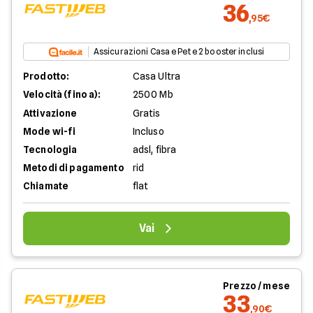
36
,95€
Assicurazioni Casa e Pet e 2 booster inclusi
Prodotto:
Casa Ultra
Velocità (fino a):
2500 Mb
Attivazione
Gratis
Mode wi-fi
Incluso
Tecnologia
adsl, fibra
Metodi di pagamento
rid
Chiamate
flat
Vai
Prezzo / mese
33
,90€