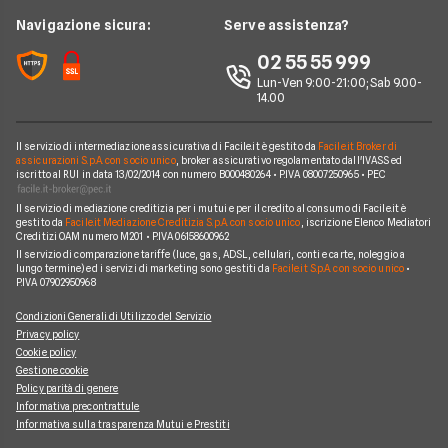
Wind Tre
News
Navigazione sicura:
Serve assistenza?
Notizie internet casa
Aruba
Chi siamo
02 55 55 999
Domande frequenti internet casa
Eolo
Lun-Ven 9:00-21:00; Sab 9.00-
Perché scegliere Facile.it
Glossario internet casa
14.00
Sky Wifi
Contatti
Connessione Lenta
Operatori Internet Casa
Il servizio di intermediazione assicurativa di Facile.it è gestito da
Facile.it Broker di
Mappa del sito
assicurazioni S.p.A. con socio unico
, broker assicurativo regolamentato dall'IVASS ed
iscritto al RUI in data 13/02/2014 con numero B000480264 • P.IVA 08007250965 • PEC
Il servizio di mediazione creditizia per i mutui e per il credito al consumo di Facile.it è
gestito da
Facile.it Mediazione Creditizia S.p.A. con socio unico
, iscrizione Elenco Mediatori
Creditizi OAM numero M201 • P.IVA 06158600962
Il servizio di comparazione tariffe (luce, gas, ADSL, cellulari, conti e carte, noleggio a
lungo termine) ed i servizi di marketing sono gestiti da
Facile.it S.p.A. con socio unico
•
P.IVA 07902950968
Condizioni Generali di Utilizzo del Servizio
Privacy policy
Cookie policy
Gestione cookie
Policy parità di genere
Informativa precontrattule
Informativa sulla trasparenza Mutui e Prestiti