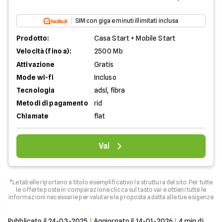
SIM con giga e minuti illimitati inclusa
Prodotto:
Casa Start + Mobile Start
Velocità (fino a):
2500 Mb
Attivazione
Gratis
Mode wi-fi
Incluso
Tecnologia
adsl, fibra
Metodi di pagamento
rid
Chiamate
flat
Vai
*Le tabelle riportano a titolo esemplificativo la struttura del sito. Per tutte
le offerte poste in comparazione clicca sul tasto vai e ottieni tutte le
informazioni necessarie per valutare la proposta adatta alle tue esigenze
Pubblicato il
24-03-2025
|
Aggiornato il
14-01-2026
|
4
min di