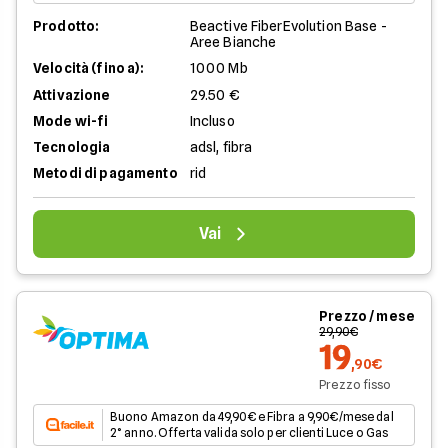
Prodotto:
Beactive FiberEvolution Base -
Aree Bianche
Velocità (fino a):
1000 Mb
Attivazione
29.50 €
Mode wi-fi
Incluso
Tecnologia
adsl, fibra
Metodi di pagamento
rid
Vai
Prezzo / mese
29,90€
19
,90€
Prezzo fisso
Buono Amazon da 49,90€ e Fibra a 9,90€/mese dal
2° anno. Offerta valida solo per clienti Luce o Gas