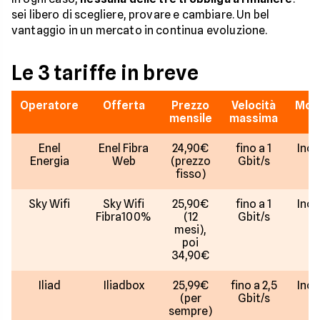
sei libero di scegliere, provare e cambiare. Un bel
vantaggio in un mercato in continua evoluzione.
Le 3 tariffe in breve
Operatore
Offerta
Prezzo
Velocità
Mod
mensile
massima
Enel
Enel Fibra
24,90€
fino a 1
Incl
Energia
Web
(prezzo
Gbit/s
fisso)
Sky Wifi
Sky Wifi
25,90€
fino a 1
Incl
Fibra100%
(12
Gbit/s
mesi),
poi
34,90€
Iliad
Iliadbox
25,99€
fino a 2,5
Incl
(per
Gbit/s
sempre)