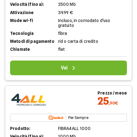
Velocità (fino a):
2500 Mb
Attivazione
39.99 €
Mode wi-fi
Incluso, in comodato d'uso
gratuito
Tecnologia
fibra
Metodi di pagamento
rid o carta di credito
Chiamate
flat
Vai
Prezzo / mese
25
,90€
Per Sempre
Prodotto:
FIBRA4ALL 1000
Velocità (fino a):
1000 Mb