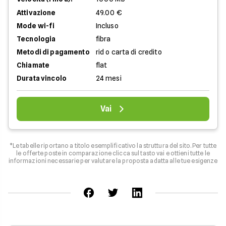
Attivazione
49.00 €
Mode wi-fi
Incluso
Tecnologia
fibra
Metodi di pagamento
rid o carta di credito
Chiamate
flat
Durata vincolo
24 mesi
Vai
*Le tabelle riportano a titolo esemplificativo la struttura del sito. Per tutte
le offerte poste in comparazione clicca sul tasto vai e ottieni tutte le
informazioni necessarie per valutare la proposta adatta alle tue esigenze