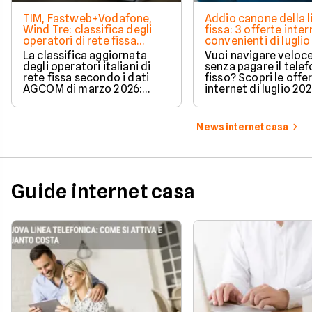
TIM, Fastweb+Vodafone,
Addio canone della l
Wind Tre: classifica degli
fissa: 3 offerte inter
operatori di rete fissa
convenienti di luglio
secondo AGCOM
partire da 19,95€
La classifica aggiornata
Vuoi navigare veloce
degli operatori italiani di
senza pagare il tele
rete fissa secondo i dati
fisso? Scopri le offe
AGCOM di marzo 2026:
internet di luglio 20
quote di mercato, sorpassi
risparmiare e sceglie
e new entry.
tariffa perfetta per t
News internet casa
Guide internet casa