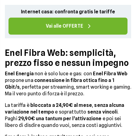
Internet casa: confronta gratis le tariffe
Vai alle OFFERTE
Enel Fibra Web: semplicità,
prezzo fisso e nessun impegno
Enel Energia
non è solo luce e gas: con
Enel Fibra Web
propone una
connessione in fibra ottica fino a 1
Gbit/s
, perfetta per streaming, smart working e gaming.
Ma il vero punto di forza è il prezzo.
La tariffa è
bloccata a 24,90€ al mese
,
senza alcuna
variazione nel tempo
e soprattutto
senza vincoli
.
Paghi
29,90€ una tantum per l’attivazione
e poi sei
libero di disdire quando vuoi, senza costi aggiuntivi.