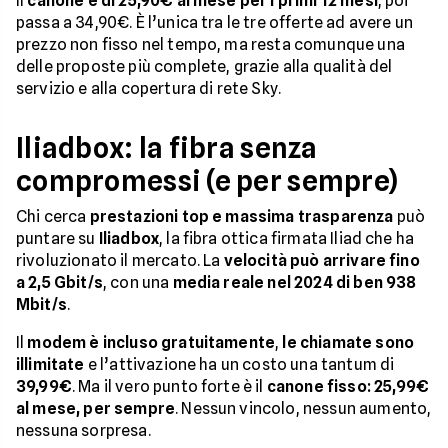
Il
canone è di 25,90€ al mese per i primi 12 mesi
, poi
passa a 34,90€. È l’unica tra le tre offerte ad avere un
prezzo non fisso nel tempo, ma resta comunque una
delle proposte più complete, grazie alla qualità del
servizio e alla copertura di rete Sky.
Iliadbox: la fibra senza
compromessi (e per sempre)
Chi cerca
prestazioni top e massima trasparenza
può
puntare su
Iliadbox
, la fibra ottica firmata Iliad che ha
rivoluzionato il mercato. La
velocità può arrivare fino
a 2,5 Gbit/s
, con una
media reale nel 2024 di ben 938
Mbit/s
.
Il
modem è incluso gratuitamente
,
le chiamate sono
illimitate
e l’attivazione ha un costo una tantum di
39,99€
. Ma il vero punto forte è il
canone fisso: 25,99€
al mese, per sempre
. Nessun vincolo, nessun aumento,
nessuna sorpresa.