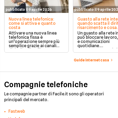
pubblicato il 9 aprile 2026
pubblicato il 9 aprile 20
Nuova linea telefonica:
Guasto alla rete inte
come si attiva e quanto
quando scatta il diri
costa
risarcimento e cosa
prevede la legge
Attivare una nuova linea
Un guasto alla rete 
telefonica fissa è
può bloccare lavoro,
un’operazione sempre più
e comunicazioni
semplice grazie ai canali
quotidiane.
digitali e alle offerte
Fortunatamente, la 
integrate con internet casa.
prevede strumenti c
per ottenere un
Guide internet casa
risarcimento in caso
disservizi prolungati
Compagnie telefoniche
Le compagnie partner di Facile.it sono gli operatori
principali del mercato.
Fastweb