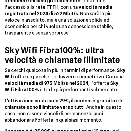
Il
modem è incluso gratuitamente
, così come
l’accesso alla
rete FTTH
, con una
velocità media
registrata nel 2024 di 522 Mbit/s
. Non sarà la più
veloce in assoluto, ma è una soluzione solida ed
economica per chi vuole una connessione stabile,
trasparente e senza sorprese.
Sky Wifi Fibra100%: ultra
velocità e chiamate illimitate
Se cerchi qualcosa in più in termini di performance,
Sky
Wifi
offre un pacchetto davvero competitivo. Con una
velocità media di 975 Mbit/s nel 2024
, l’offerta
Sky
Wifi Fibra100%
è tra le più performanti sul mercato.
L’attivazione costa solo 29€, il modem è gratuito
e le
chiamate sono illimitate verso tutti
. Anche in questo
caso, non ci sono vincoli di permanenza: puoi
abbandonare l’offerta in qualsiasi momento.