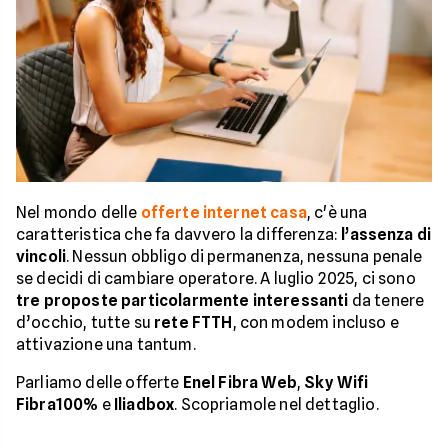
Nel mondo delle
offerte internet casa
, c'è una
caratteristica che fa davvero la differenza:
l’assenza di
vincoli
. Nessun obbligo di permanenza, nessuna penale
se decidi di cambiare operatore. A luglio 2025, ci sono
tre proposte particolarmente interessanti
da tenere
d’occhio, tutte su
rete FTTH
, con modem incluso e
attivazione una tantum.
Parliamo delle offerte
Enel Fibra Web
,
Sky Wifi
Fibra100%
e
Iliadbox
. Scopriamole nel dettaglio.