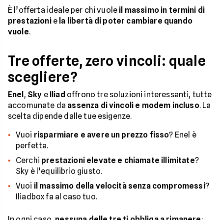
È l’offerta ideale per chi vuole
il massimo in termini di
prestazioni
e
la libertà di poter cambiare quando
vuole
.
Tre offerte, zero vincoli: quale
scegliere?
Enel
,
Sky
e
Iliad
offrono tre soluzioni interessanti, tutte
accomunate da
assenza di vincoli e modem incluso
. La
scelta dipende dalle tue esigenze.
Vuoi
risparmiare e avere un prezzo fisso
? Enel è
perfetta.
Cerchi
prestazioni elevate e chiamate illimitate
?
Sky è l’equilibrio giusto.
Vuoi
il massimo della velocità senza compromessi
?
Iliadbox fa al caso tuo.
In ogni caso,
nessuna delle tre ti obbliga a rimanere
: