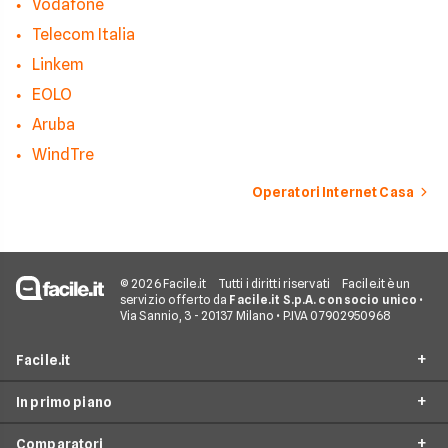
Vodafone
Telecom Italia
Linkem
EOLO
Aruba
WindTre
Operatori Internet Casa
© 2026 Facile.it
Tutti i diritti riservati
Facile.it è un
servizio offerto da
Facile.it S.p.A. con socio unico
•
Via Sannio, 3 - 20137 Milano • P.IVA 07902950968
Facile.it
In primo piano
Assicurazioni
Comparatori
Prestiti