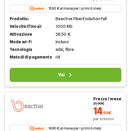
15.50 € al mese per i primi 6 mesi
Prodotto:
Beactive FiberEvolution Full
Velocità (fino a):
1000 Mb
Attivazione
28.50 €
Mode wi-fi
Incluso
Tecnologia
adsl, fibra
Metodi di pagamento
rid
Vai
Prezzo / mese
21,90€
14
,90€
per 6 rinnovi
14.90 € al mese per i primi 6 mesi