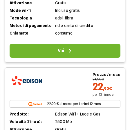
Attivazione
Gratis
Mode wi-fi
Incluso gratis
Tecnologia
adsl, fibra
Metodi di pagamento
rid o carta di credito
Chiamate
consumo
Vai
Prezzo / mese
24,90€
22
,90€
per 12 rinnovi
22.90 € al mese per i primi 12 mesi
Prodotto:
Edison WiFi + Luce e Gas
Velocità (fino a):
2500 Mb
Attivazione
Gratis