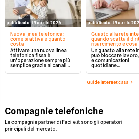
pubblicato il 9 aprile 2026
pubblicato il 9 aprile 20
Nuova linea telefonica:
Guasto alla rete inte
come si attiva e quanto
quando scatta il diri
costa
risarcimento e cosa
prevede la legge
Attivare una nuova linea
Un guasto alla rete 
telefonica fissa è
può bloccare lavoro,
un’operazione sempre più
e comunicazioni
semplice grazie ai canali
quotidiane.
digitali e alle offerte
Fortunatamente, la 
integrate con internet casa.
prevede strumenti c
per ottenere un
Guide internet casa
risarcimento in caso
disservizi prolungati
Compagnie telefoniche
Le compagnie partner di Facile.it sono gli operatori
principali del mercato.