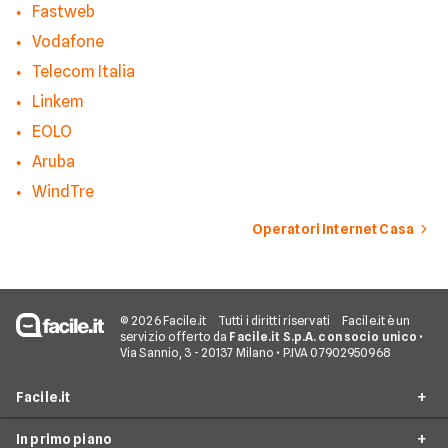
Fastweb
Vodafone
Telecom Italia
Linkem
EOLO
Aruba
WindTre
Operatori Internet Casa
© 2026 Facile.it
Tutti i diritti riservati
Facile.it è un
servizio offerto da
Facile.it S.p.A. con socio unico
•
Via Sannio, 3 - 20137 Milano • P.IVA 07902950968
Facile.it
In primo piano