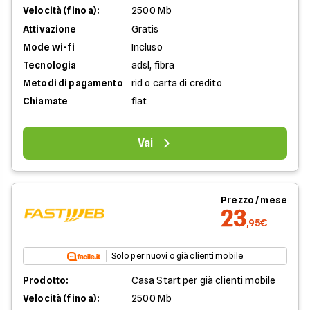
Velocità (fino a):
2500 Mb
Attivazione
Gratis
Mode wi-fi
Incluso
Tecnologia
adsl, fibra
Metodi di pagamento
rid o carta di credito
Chiamate
flat
Vai
Prezzo / mese
23
,95€
Solo per nuovi o già clienti mobile
Prodotto:
Casa Start per già clienti mobile
Velocità (fino a):
2500 Mb