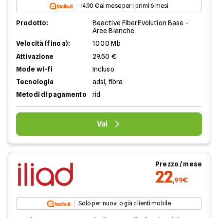
14.90 € al mese per i primi 6 mesi
Prodotto:
Beactive FiberEvolution Base -
Aree Bianche
Velocità (fino a):
1000 Mb
Attivazione
29.50 €
Mode wi-fi
Incluso
Tecnologia
adsl, fibra
Metodi di pagamento
rid
Vai
Prezzo / mese
22
,99€
Solo per nuovi o già clienti mobile