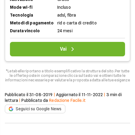
Mode wi-fi
Incluso
Tecnologia
adsl, fibra
Metodi di pagamento
rid o carta di credito
Durata vincolo
24 mesi
Vai
*Le tabelle riportano a titolo esemplificativo la struttura del sito. Per tutte
le offerte poste in comparazione clicca sul tasto vai e ottieni tutte le
informazioni necessarie per valutare la proposta adatta alle tue esigenze
Pubblicato il
31-08-2019
|
Aggiornato il
11-11-2022
|
3
min di
lettura
|
Pubblicato da
Redazione Facile.it
Seguici su Google News