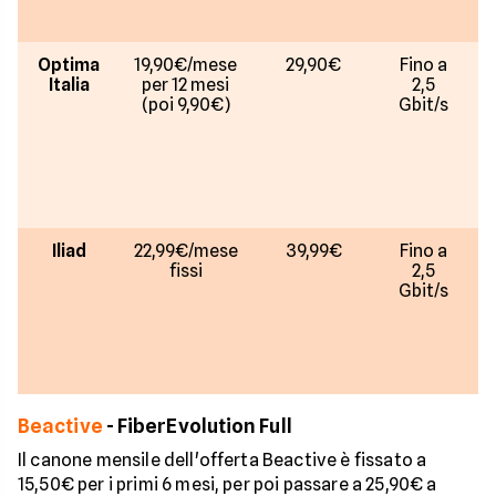
g
Optima
19,90€/mese
29,90€
Fino a
C
Italia
per 12 mesi
2,5
(poi 9,90€)
Gbit/s
Iliad
22,99€/mese
39,99€
Fino a
fissi
2,5
Gbit/s
Beactive
- FiberEvolution Full
Il canone mensile dell'offerta Beactive è fissato a
15,50€ per i primi 6 mesi, per poi passare a 25,90€ a