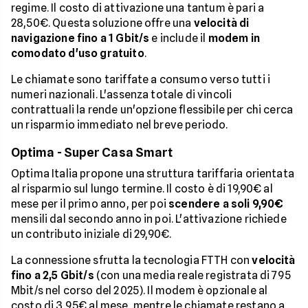
regime. Il costo di attivazione una tantum è pari a
28,50€. Questa soluzione offre una
velocità di
navigazione fino a 1 Gbit/s
e include il
modem in
comodato d'uso gratuito
.
Le chiamate sono tariffate a consumo verso tutti i
numeri nazionali. L'assenza totale di vincoli
contrattuali la rende un'opzione flessibile per chi cerca
un risparmio immediato nel breve periodo.
Optima - Super Casa Smart
Optima Italia propone una struttura tariffaria orientata
al risparmio sul lungo termine. Il costo è di 19,90€ al
mese per il primo anno, per poi
scendere a soli 9,90€
mensili dal secondo anno in poi. L'attivazione richiede
un contributo iniziale di 29,90€.
La connessione sfrutta la tecnologia FTTH con
velocità
fino a 2,5 Gbit/s
(con una media reale registrata di 795
Mbit/s nel corso del 2025). Il modem è opzionale al
costo di 3,95€ al mese, mentre le chiamate restano a