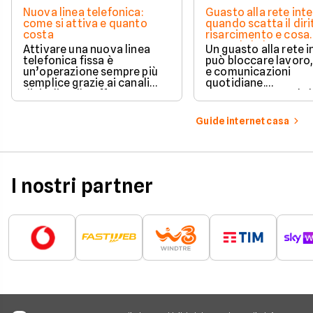
Nuova linea telefonica:
Guasto alla rete inte
come si attiva e quanto
quando scatta il diri
costa
risarcimento e cosa
prevede la legge
Attivare una nuova linea
Un guasto alla rete 
telefonica fissa è
può bloccare lavoro,
un’operazione sempre più
e comunicazioni
semplice grazie ai canali
quotidiane.
digitali e alle offerte
Fortunatamente, la 
integrate con internet casa.
prevede strumenti c
per ottenere un
Guide internet casa
risarcimento in caso
disservizi prolungati
I nostri partner