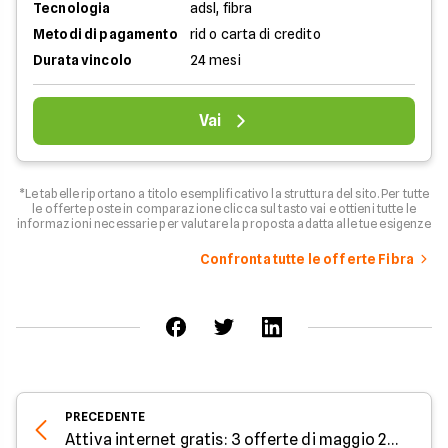
Tecnologia
adsl, fibra
Metodi di pagamento
rid o carta di credito
Durata vincolo
24 mesi
Vai
*Le tabelle riportano a titolo esemplificativo la struttura del sito. Per tutte
le offerte poste in comparazione clicca sul tasto vai e ottieni tutte le
informazioni necessarie per valutare la proposta adatta alle tue esigenze
Confronta tutte le offerte Fibra
PRECEDENTE
Attiva internet gratis: 3 offerte di maggio 2026