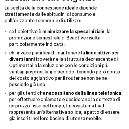
La scelta della connessione ideale dipende
strettamente dalle abitudini di consumo e
dall'orizzonte temporale di utilizzo:
se l'obiettivo è
minimizzare la spesa iniziale
, la
promozione semestrale di Beactive risulta
particolarmente indicata;
chi invece pianifica di mantenere la
linea attiva per
diversi anni
troverà nella struttura decrescente di
Optima Italia la soluzione con le condizioni più
vantaggiose nel lungo periodo, tenendo però conto
del costo aggiuntivo per il router se non se ne
possiede già uno;
per gli utenti che
necessitano della linea telefonica
per effettuare chiamate e desiderano la certezza di
un prezzo fisso nel tempo, l'ecosistema Iliad
rappresenta un'alternativa solida, a patto di essere
già inseriti nel loro bacino di utenza mobile.