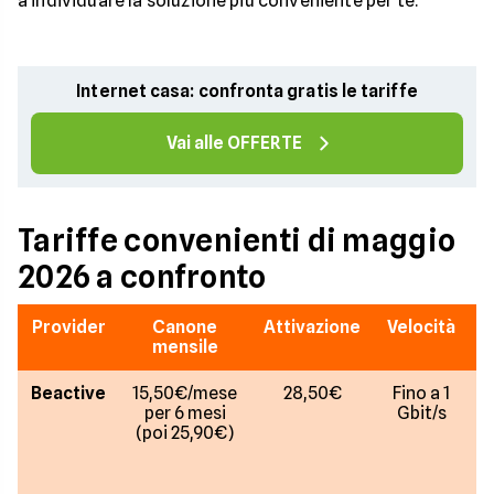
a individuare la soluzione più conveniente per te.
Internet casa: confronta gratis le tariffe
Vai alle OFFERTE
Tariffe convenienti di maggio
2026 a confronto
Provider
Canone
Attivazione
Velocità
mensile
Beactive
15,50€/mese
28,50€
Fino a 1
per 6 mesi
Gbit/s
(poi 25,90€)