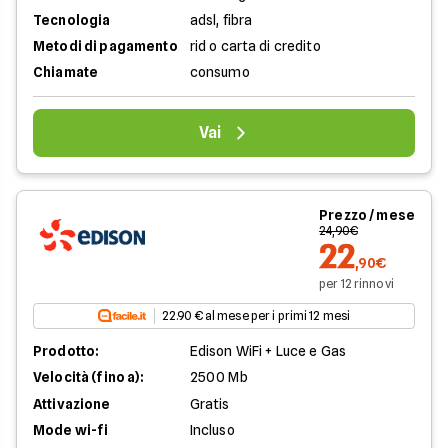
Tecnologia
adsl, fibra
Metodi di pagamento
rid o carta di credito
Chiamate
consumo
Vai
Prezzo / mese
24,90€
22
,90€
per 12 rinnovi
22.90 € al mese per i primi 12 mesi
Prodotto:
Edison WiFi + Luce e Gas
Velocità (fino a):
2500 Mb
Attivazione
Gratis
Mode wi-fi
Incluso