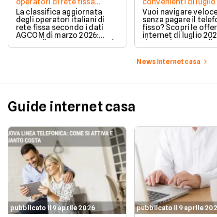
operatori di rete fissa
convenienti di luglio
secondo AGCOM
partire da 19,95€
La classifica aggiornata
Vuoi navigare veloce
degli operatori italiani di
senza pagare il tele
rete fissa secondo i dati
fisso? Scopri le offe
AGCOM di marzo 2026:
internet di luglio 20
quote di mercato, sorpassi
risparmiare e sceglie
e new entry.
tariffa perfetta per t
News internet casa
Guide internet casa
pubblicato il 9 aprile 2026
pubblicato il 9 aprile 20