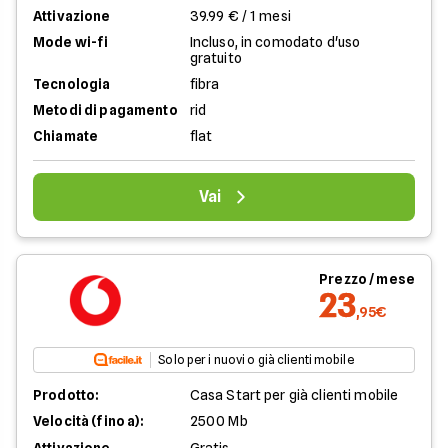
Attivazione
39.99 € / 1 mesi
Mode wi-fi
Incluso, in comodato d'uso
gratuito
Tecnologia
fibra
Metodi di pagamento
rid
Chiamate
flat
Vai
Prezzo / mese
23
,95€
Solo per i nuovi o già clienti mobile
Prodotto:
Casa Start per già clienti mobile
Velocità (fino a):
2500 Mb
Attivazione
Gratis