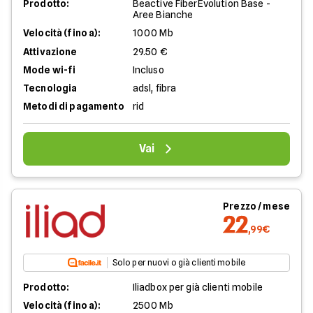
Prodotto:
Beactive FiberEvolution Base -
Aree Bianche
Velocità (fino a):
1000 Mb
Attivazione
29.50 €
Mode wi-fi
Incluso
Tecnologia
adsl, fibra
Metodi di pagamento
rid
Vai
Prezzo / mese
22
,99€
Solo per nuovi o già clienti mobile
Prodotto:
Iliadbox per già clienti mobile
Velocità (fino a):
2500 Mb