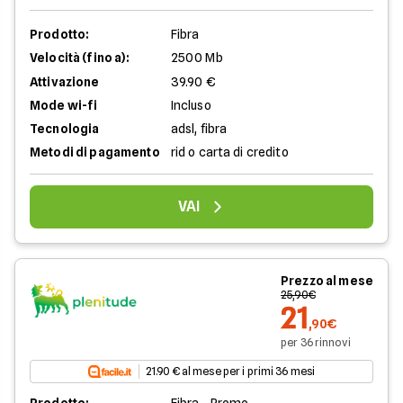
Prodotto:
Fibra
Velocità (fino a):
2500 Mb
Attivazione
39.90 €
Mode wi-fi
Incluso
Tecnologia
adsl, fibra
Metodi di pagamento
rid o carta di credito
VAI
Prezzo al mese
25,90€
21
,90€
per 36 rinnovi
21.90 € al mese per i primi 36 mesi