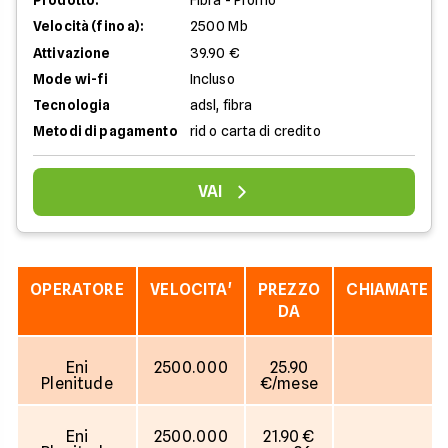
Prodotto:
Fibra - Promo
Velocità (fino a):
2500 Mb
Attivazione
39.90 €
Mode wi-fi
Incluso
Tecnologia
adsl, fibra
Metodi di pagamento
rid o carta di credito
VAI
OPERATORE
VELOCITA'
PREZZO
CHIAMATE
DA
Eni
2500.000
25.90
Plenitude
€/mese
Eni
2500.000
21.90 €