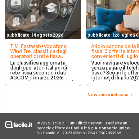
pubblicato il 4 agosto 2026
pubblicato il 28 luglio 2
TIM, Fastweb+Vodafone,
Addio canone della l
Wind Tre: classifica degli
fissa: 3 offerte inter
operatori di rete fissa
convenienti di luglio
secondo AGCOM
partire da 19,95€
La classifica aggiornata
Vuoi navigare veloce
degli operatori italiani di
senza pagare il tele
rete fissa secondo i dati
fisso? Scopri le offe
AGCOM di marzo 2026:
internet di luglio 20
quote di mercato, sorpassi
risparmiare e sceglie
e new entry.
tariffa perfetta per t
News internet casa
© 2026 Facile.it
Tutti i diritti riservati
Facile.it è un
servizio offerto da
Facile.it S.p.A. con socio unico
•
Via Sannio, 3 - 20137 Milano • P.IVA 07902950968