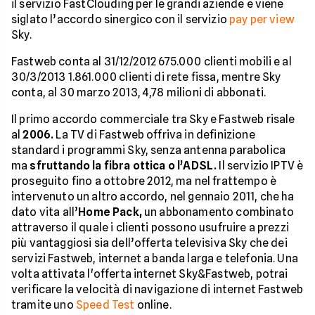
il servizio FastClouding per le grandi aziende e viene
siglato l’accordo sinergico con il servizio
pay per view
Sky.
Fastweb conta al 31/12/2012 675.000 clienti mobili e al
30/3/2013 1.861.000 clienti di rete fissa, mentre Sky
conta, al 30 marzo 2013, 4,78 milioni di abbonati.
Il primo accordo commerciale tra Sky e Fastweb risale
al
2006.
La TV di Fastweb offriva in definizione
standard i programmi Sky, senza antenna parabolica
ma
sfruttando la fibra ottica o l’ADSL.
Il servizio IPTV è
proseguito fino a ottobre 2012, ma nel frattempo è
intervenuto un altro accordo, nel gennaio 2011, che ha
dato vita all’
Home Pack,
un abbonamento combinato
attraverso il quale i clienti possono usufruire a prezzi
più vantaggiosi sia dell’offerta televisiva Sky che dei
servizi Fastweb, internet a banda larga e telefonia. Una
volta attivata l'offerta internet Sky&Fastweb, potrai
verificare la velocità di navigazione di internet Fastweb
tramite uno
Speed Test
online.