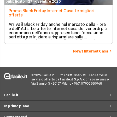
pubblicato il 27 novembre 2020
Promo Black Friday Internet Casa: le migliori
offerte
Arriva il Black Friday anche nel mercato della Fibra
e dell' Adsl. Le offerte Internet casa del venerdì più
economico dell'anno rappresentano l'occasione
perfetta per iniziare a risparmiare sulla
connessione ricevendo regali speciali. Ecco le
migliori offerte Internet Casa del Black Friday
2020.
News Internet Casa
© 2026 Facile.it
Tutti i diritti riservati
Facile.it è un
servizio offerto da
Facile.it S.p.A. con socio unico
•
Via Sannio, 3 - 20137 Milano • P.IVA 07902950968
Facile.it
In primo piano
Assicurazioni