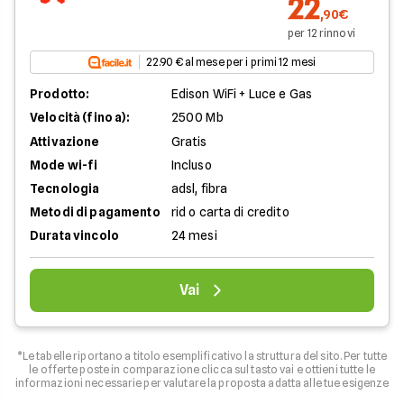
22
,90€
per 12 rinnovi
22.90 € al mese per i primi 12 mesi
Prodotto:
Edison WiFi + Luce e Gas
Velocità (fino a):
2500 Mb
Attivazione
Gratis
Mode wi-fi
Incluso
Tecnologia
adsl, fibra
Metodi di pagamento
rid o carta di credito
Durata vincolo
24 mesi
Vai
*Le tabelle riportano a titolo esemplificativo la struttura del sito. Per tutte
le offerte poste in comparazione clicca sul tasto vai e ottieni tutte le
informazioni necessarie per valutare la proposta adatta alle tue esigenze