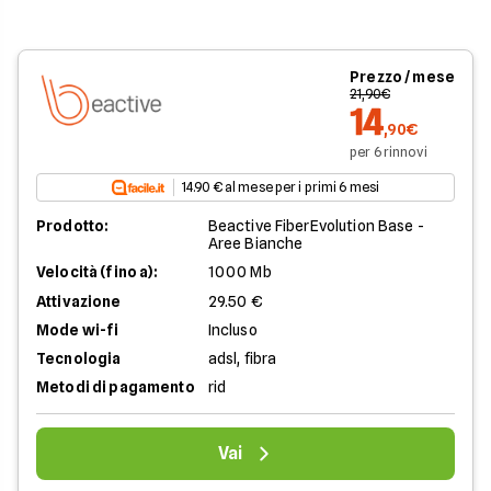
Prezzo / mese
21,90€
14
,90€
per 6 rinnovi
14.90 € al mese per i primi 6 mesi
Prodotto:
Beactive FiberEvolution Base -
Aree Bianche
Velocità (fino a):
1000 Mb
Attivazione
29.50 €
Mode wi-fi
Incluso
Tecnologia
adsl, fibra
Metodi di pagamento
rid
Vai