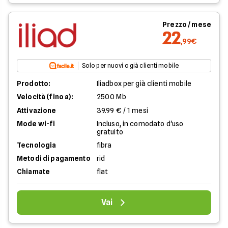
Prezzo / mese
22
,99€
Solo per nuovi o già clienti mobile
Prodotto:
Iliadbox per già clienti mobile
Velocità (fino a):
2500 Mb
Attivazione
39.99 € / 1 mesi
Mode wi-fi
Incluso, in comodato d'uso
gratuito
Tecnologia
fibra
Metodi di pagamento
rid
Chiamate
flat
Vai