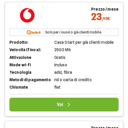
Prezzo / mese
23
,95€
Solo per i nuovi o già clienti mobile
Prodotto:
Casa Start per già clienti mobile
Velocità (fino a):
2500 Mb
Attivazione
Gratis
Mode wi-fi
Incluso
Tecnologia
adsl, fibra
Metodi di pagamento
rid o carta di credito
Chiamate
flat
Vai