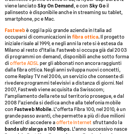
viene lanciato
Sky On Demand
, e con
Sky Go
il
palinsesto è disponibile anche in streaming su tablet,
smartphone, pc e Mac.
Fastweb
è oggi la più grande azienda in Italia ad
occuparsi di comunicazioni in
fibra ottica
.
Il progetto
iniziale risale al 1999, e negli anni la rete si è estesa da
Milano al resto d’Italia. Fastweb si occupa già dal 2003
di programmi on demand, disponibili anche sotto forma
di
offerte ADSL
per gli abbonati non ancora raggiunti
dalla fibra ottica. Negli anni sviluppa nuovi concetti,
come Replay TV nel 2006, un servizio che consente di
rivedere programmi televisivi a distanza di giorni. Nel
2007, Fastweb viene acquisita da Swisscom;
l’ampliamento della rete sul territorio prosegue, e dal
2008 l’azienda si dedica anche alla telefonia mobile
con
Fastweb Mobile.
L’offerta Fibra 100, nel 2010, è un
grande passo avanti, che permette a più di due milioni
di clienti di accedere a
offerte Internet
sfruttando la
banda ultralarga a 100 Mbps.
L’anno successivo nasce