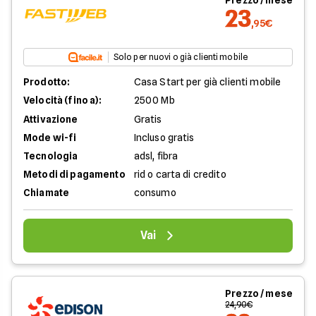
Prezzo / mese
23
,95€
Solo per nuovi o già clienti mobile
Prodotto:
Casa Start per già clienti mobile
Velocità (fino a):
2500 Mb
Attivazione
Gratis
Mode wi-fi
Incluso gratis
Tecnologia
adsl, fibra
Metodi di pagamento
rid o carta di credito
Chiamate
consumo
Vai
Prezzo / mese
24,90€