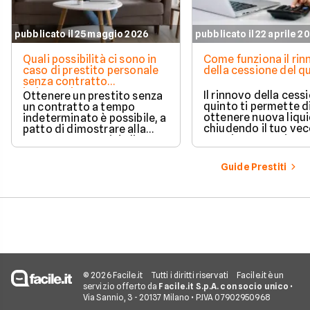
pubblicato il 25 maggio 2026
pubblicato il 22 aprile 2
Quali possibilità ci sono in
Come funziona il ri
caso di prestito personale
della cessione del q
senza contratto
indeterminato
Il rinnovo della cess
Ottenere un prestito senza
quinto ti permette d
un contratto a tempo
ottenere nuova liqui
indeterminato è possibile, a
chiudendo il tuo ve
patto di dimostrare alla
prestito per aprirne 
banca una capacità di
vantaggioso.
rimborso solida e costante.
Scopri quali sono i requisiti
Guide Prestiti
necessari, come le banche
valutano il tuo profilo e
quali strategie puoi
adottare per aumentare le
tue possibilità di successo.
© 2026 Facile.it
Tutti i diritti riservati
Facile.it è un
servizio offerto da
Facile.it S.p.A. con socio unico
•
Via Sannio, 3 - 20137 Milano • P.IVA 07902950968