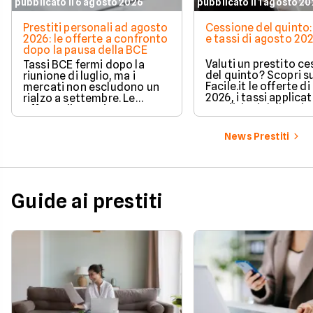
pubblicato il 6 agosto 2026
pubblicato il 1 agosto 2
Prestiti personali ad agosto
Cessione del quinto:
2026: le offerte a confronto
e tassi di agosto 20
dopo la pausa della BCE
Valuti un prestito c
Tassi BCE fermi dopo la
del quinto? Scopri s
riunione di luglio, ma i
Facile.it le offerte d
mercati non escludono un
2026, i tassi applicati
rialzo a settembre. Le
condizioni delle prin
offerte di prestito
soluzioni disponibili.
personale di agosto 2026 su
Facile.it a confronto.
News Prestiti
Guide ai prestiti