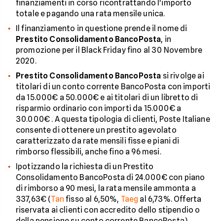
finanziamenti in corso ricontrattando l'importo
totale e pagando una rata mensile unica.
Il finanziamento in questione prende il nome di
Prestito Consolidamento BancoPosta
, in
promozione per il Black Friday fino al 30 Novembre
2020.
Prestito Consolidamento BancoPosta
si rivolge ai
titolari di un conto corrente BancoPosta con importi
da 15.000€ a 50.000€ e ai titolari di un libretto di
risparmio ordinario con importi da 15.000€ a
30.000€ . A questa tipologia di clienti, Poste Italiane
consente di ottenere un prestito agevolato
caratterizzato da rate mensili fisse e piani di
rimborso flessibili, anche fino a 96 mesi.
Ipotizzando la richiesta di un Prestito
Consolidamento BancoPosta di 24.000€ con piano
di rimborso a 90 mesi, la rata mensile ammonta a
337,63€ (
Tan
fisso al 6,50%,
Taeg
al 6,73%. Offerta
riservata ai clienti con accredito dello stipendio o
della pensione su conto corrente BancoPosta).