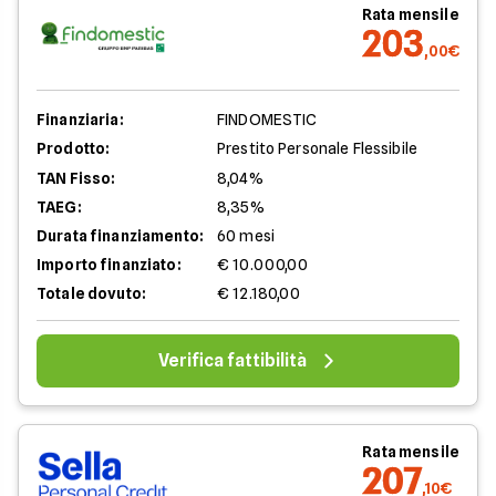
Rata mensile
203
,00€
Finanziaria:
FINDOMESTIC
Prodotto:
Prestito Personale Flessibile
TAN Fisso:
8,04%
TAEG:
8,35%
Durata finanziamento:
60 mesi
Importo finanziato:
€ 10.000,00
Totale dovuto:
€ 12.180,00
Verifica fattibilità
Rata mensile
207
,10€