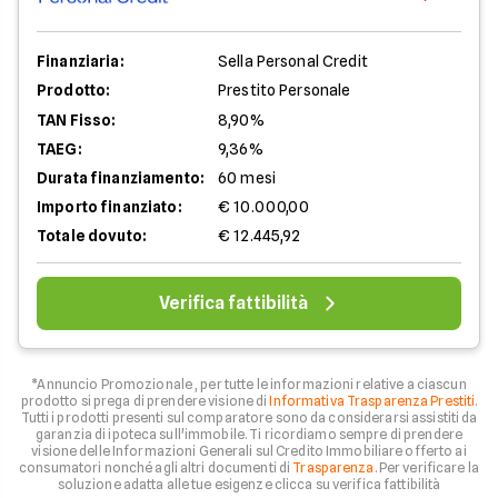
Finanziaria:
Sella Personal Credit
Prodotto:
Prestito Personale
TAN Fisso:
8,90%
TAEG:
9,36%
Durata finanziamento:
60 mesi
Importo finanziato:
€ 10.000,00
Totale dovuto:
€ 12.445,92
Verifica fattibilità
*Annuncio Promozionale , per tutte le informazioni relative a ciascun
prodotto si prega di prendere visione di
Informativa Trasparenza Prestiti
.
Tutti i prodotti presenti sul comparatore sono da considerarsi assistiti da
garanzia di ipoteca sull'immobile. Ti ricordiamo sempre di prendere
visione delle Informazioni Generali sul Credito Immobiliare offerto ai
consumatori nonché agli altri documenti di
Trasparenza
. Per verificare la
soluzione adatta alle tue esigenze clicca su verifica fattibilità