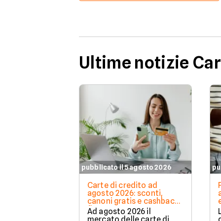
Ultime notizie Ca
pubblicato il 5 agosto 2026
pu
Carte di credito ad
agosto 2026: sconti,
canoni gratis e cashback
fino a 200€
Ad agosto 2026 il
mercato delle carte di