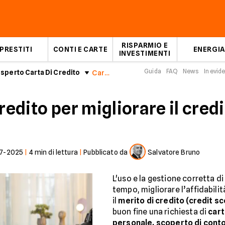
RISPARMIO E
PRESTITI
CONTI E CARTE
ENERGIA
INVESTIMENTI
Guida
FAQ
News
In evid
esperto Carta Di Credito
Carte di credito e credit score
redito per migliorare il cred
7-2025
|
4
min di lettura
|
Pubblicato da
Salvatore Bruno
L'uso e la gestione corretta d
tempo, migliorare l’affidabili
il
merito di credito (credit sc
buon fine una richiesta di
cart
personale, scoperto di cont