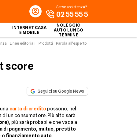
Serve assistenza?
02 55 55 5
NOLEGGIO
INTERNET CASA
AUTO LUNGO
E MOBILE
TERMINE
enza
Linee editoriali
Prodotti
Parola all'esperto
it score
Seguici su Google News
i una
carta di credito
possono, nel
tà di un consumatore. Più alto sarà
ore)
, più sarà probabile che vada a
a di pagamento, mutuo, prestito
o o finanziamento auto
.