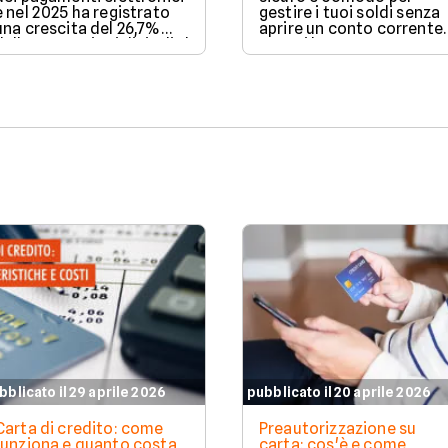
e nel 2025 ha registrato
gestire i tuoi soldi senza
una crescita del 26,7%
aprire un conto corrente
delle transazioni digitali. Il
Scopri le carte prepagat
Paese conquista il terzo
di luglio 2026: abbiamo
posto in Europa per
confrontato costi,
incremento delle
vantaggi e bonus di
operazioni cashless,
benvenuto per aiutarti a
mentre Roma sale sul
scegliere quella perfetta
podio delle città più
per te.
dinamiche. Milano,
invece, si distingue per il
valore medio degli
acquisti effettuati senza
contanti. Il fenomeno
coinvolge anche le
province più piccole e il
Sud Italia. Scopri come e
perché in questo articolo
a cura di Facile.it.
bblicato il 29 aprile 2026
pubblicato il 20 aprile 2026
Carta di credito: come
Preautorizzazione su
funziona e quanto costa
carta: cos'è e come