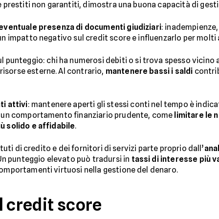
e prestiti non garantiti, dimostra una buona capacità di gesti
eventuale presenza di documenti giudiziari
: inadempienze,
un impatto negativo sul credit score e influenzarlo per molti 
l punteggio: chi ha numerosi debiti o si trova spesso vicino a
isorse esterne. Al contrario,
mantenere bassi i saldi
contrib
i attivi
: mantenere aperti gli stessi conti nel tempo è indic
 a un comportamento finanziario prudente, come
limitare le 
ù solido e affidabile
.
tuti di credito e dei fornitori di servizi parte proprio dall’
anal
n punteggio elevato può tradursi in
tassi di interesse più 
comportamenti virtuosi nella gestione del denaro.
l credit score