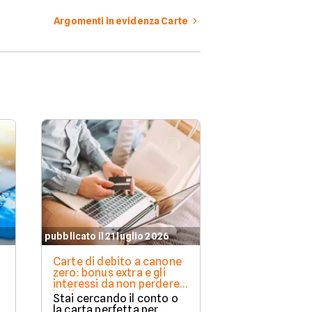
Argomenti in evidenza Carte
pubblicato il 21 luglio 2026
Carte di debito a canone
o
zero: bonus extra e gli
interessi da non perdere a
luglio 2026
Stai cercando il conto o
la carta perfetta per