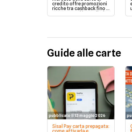
credito offre promozioni
ricche tra cashback fino a
200€, sconti immediati e
azzeramento del canone.
Guide alle carte
pubblicato il 13 maggio 2026
pu
Sisal Pay carta prepagata:
come attivarla e