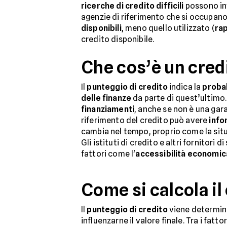
ricerche di credito difficili
possono inf
agenzie di riferimento che si occupano 
disponibili
, meno quello utilizzato (
rap
credito disponibile.
Che cos’è un cred
Il
punteggio di credito
indica la
probab
delle finanze
da parte di quest’ultimo.
finanziamenti
, anche se non è una gara
riferimento del credito può avere
info
cambia nel tempo, proprio come la sit
Gli istituti di credito e altri fornitori
fattori come l'
accessibilità economic
Come si calcola il
Il
punteggio di credito
viene determina
influenzarne il valore finale. Tra i fattor