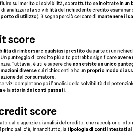
luire sul merito di solvibilità, soprattutto se inoltrate
in un
di analizzare la solvibilità del richiedente credito esaminano
porto di utilizzo
). Bisogna perciò cercare di
mantenere il sa
it score
ilità di rimborsare qualsiasi prestito
da parte di un richied
 Un punteggio di credito più alto potrebbe significare
avere 
nzia. Tuttavia, è utile sapere che
non esiste un unico punteg
rmazioni diverse
sui richiedenti e ha un
proprio modo di ass
uazione del consumatore.
 di servizi completano poi l’analisi della solvibilità del potenz
a
e la
storia dei conti passati
.
 credit score
to dalle agenzie di analisi del credito, che raccolgono info
i principali c’è, innanzitutto, la
tipologia di conti intestati a