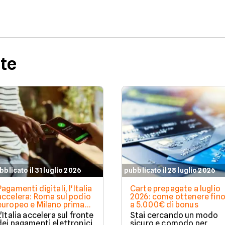
rte
bblicato il 31 luglio 2026
pubblicato il 28 luglio 2026
Pagamenti digitali, l'Italia
Carte prepagate a luglio
accelera: Roma sul podio
2026: come ottenere fin
europeo e Milano prima
a 5.000€ di bonus
per spesa media
L'Italia accelera sul fronte
Stai cercando un modo
dei pagamenti elettronici
sicuro e comodo per