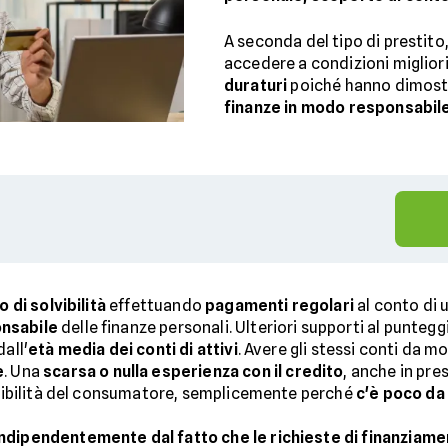
A seconda del tipo di prestito
accedere a condizioni miglior
duraturi
poiché hanno dimost
finanze in modo responsabil
 di solvibilità
effettuando
pagamenti regolari
al conto di 
onsabile
delle finanze personali. Ulteriori supporti al punteg
dall'
età media dei conti di attivi
. Avere gli stessi conti da m
e
. Una
scarsa o nulla esperienza con il credito
, anche in pre
olvibilità del consumatore, semplicemente perché
c'è poco da
indipendentemente dal fatto che le richieste di finanziam