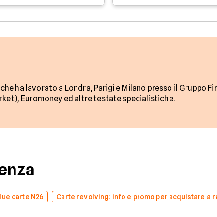
 che ha lavorato a Londra, Parigi e Milano presso il Gruppo Fi
et), Euromoney ed altre testate specialistiche.
denza
due carte N26
Carte revolving: info e promo per acquistare a r