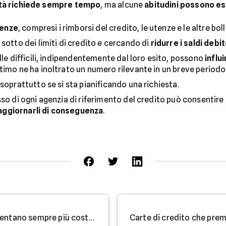
ilità richiede sempre tempo
, ma alcune
abitudini possono es
denze
, compresi i rimborsi del credito, le utenze e le altre b
sotto dei limiti di credito e cercando di
ridurre i saldi debit
lle difficili, indipendentemente dal loro esito, possono
influi
timo ne ha inoltrato un numero rilevante in un breve periodo
 soprattutto se si sta pianificando una richiesta.
sso di ogni agenzia di riferimento del credito può consentire
aggiornarli di conseguenza
.
Le Carte di Credito Platinum diventano sempre più costose - Parola all'Esperto di Facile.it