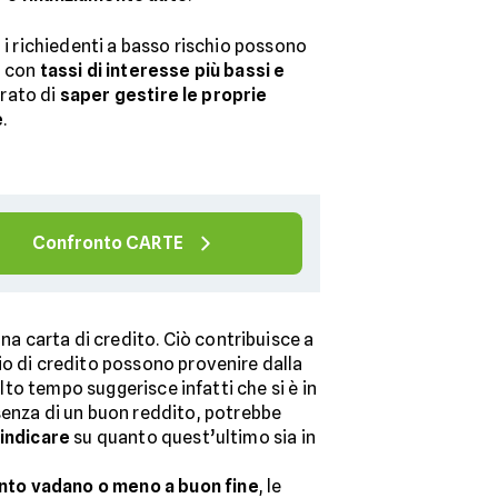
, i richiedenti a basso rischio possono
i con
tassi di interesse più bassi e
rato di
saper gestire le proprie
e
.
Confronto CARTE
una carta di credito. Ciò contribuisce a
gio di credito possono provenire dalla
olto tempo suggerisce infatti che si è in
senza di un buon reddito, potrebbe
 indicare
su quanto quest’ultimo sia in
ento vadano o meno a buon fine
, le