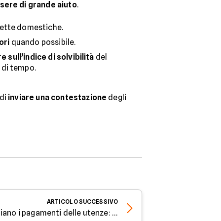
sere di grande aiuto
.
ollette domestiche.
ori
quando possibile.
re sull’indice di solvibilità
del
 di tempo.
 di
inviare una contestazione
degli
ARTICOLO
SUCCESSIVO
Carte di credito che premiano i pagamenti delle utenze: quali sono? - Parola all'Esperto di Facile.it