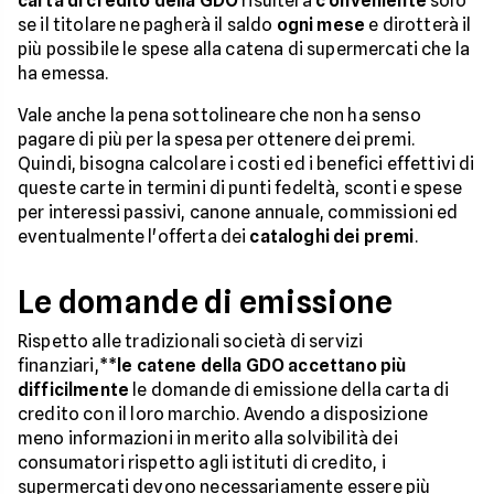
carta di credito della GDO
risulterà
c
onveniente
solo
se il titolare ne pagherà il saldo
ogni mese
e dirotterà il
più possibile le spese alla catena di supermercati che la
ha emessa.
Vale anche la pena sottolineare che non ha senso
pagare di più per la spesa per ottenere dei premi.
Quindi, bisogna calcolare i costi ed i benefici effettivi di
queste carte in termini di punti fedeltà, sconti e spese
per interessi passivi, canone annuale, commissioni ed
eventualmente l'offerta dei
cataloghi dei premi
.
Le domande di emissione
Rispetto alle tradizionali società di servizi
finanziari,**
le catene della GDO accettano più
difficilmente
le domande di emissione della carta di
credito con il loro marchio. Avendo a disposizione
meno informazioni in merito alla solvibilità dei
consumatori rispetto agli istituti di credito, i
supermercati devono necessariamente essere più