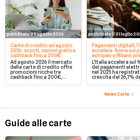
pubblicato il 5 agosto 2026
pubblicato il 31 luglio 2
Carte di credito ad agosto
Pagamenti digitali, l'
2026: sconti, canoni gratis e
accelera: Roma sul 
cashback fino a 200€
europeo e Milano pr
spesa media
Ad agosto 2026 il mercato
L'Italia accelera sul 
delle carte di credito offre
dei pagamenti elettr
promozioni ricche tra
nel 2025 ha registra
cashback fino a 200€,
crescita del 26,7% de
sconti immediati e
transazioni digitali. 
azzeramento del canone.
conquista il terzo po
Europa per increme
News Carte
delle operazioni cas
mentre Roma sale su
delle città più dinam
Milano, invece, si di
per il valore medio d
Guide alle carte
acquisti effettuati 
contanti. Il fenomen
coinvolge anche le 
più piccole e il Sud It