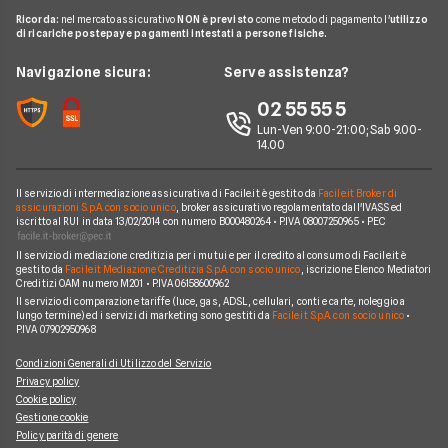
N26
Notizie Carte
Carta conto
Ricorda:
nel mercato assicurativo
NON è previsto
come metodo di pagamento l'
utilizzo
Hello Bank!
News
Revolut
di ricariche postepay e pagamenti intestati a persone fisiche.
Argomenti in evidenza Carte
Piattaforme di Trading
Webank
Chi siamo
Navigazione sicura:
Serve assistenza?
Prodotti Carte
Widiba
Perché scegliere Facile.it
02 55 55 5
YouBanking
Contatti
Lun-Ven 9:00-21:00; Sab 9.00-
14.00
Fineco
Mappa del sito
Banche e finanziarie
Il servizio di intermediazione assicurativa di Facile.it è gestito da
Facile.it Broker di
assicurazioni S.p.A. con socio unico
, broker assicurativo regolamentato dall'IVASS ed
iscritto al RUI in data 13/02/2014 con numero B000480264 • P.IVA 08007250965 • PEC
Il servizio di mediazione creditizia per i mutui e per il credito al consumo di Facile.it è
gestito da
Facile.it Mediazione Creditizia S.p.A. con socio unico
, iscrizione Elenco Mediatori
Creditizi OAM numero M201 • P.IVA 06158600962
Il servizio di comparazione tariffe (luce, gas, ADSL, cellulari, conti e carte, noleggio a
lungo termine) ed i servizi di marketing sono gestiti da
Facile.it S.p.A. con socio unico
•
P.IVA 07902950968
Condizioni Generali di Utilizzo del Servizio
Privacy policy
Cookie policy
Gestione cookie
Policy parità di genere