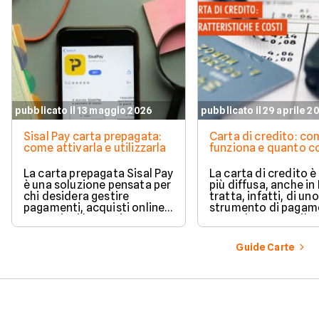
Scopri come e perch
questo articolo a cu
Facile.it.
pubblicato il 13 maggio 2026
pubblicato il 29 aprile 2
Sisal Pay carta prepagata:
Carta di credito: c
come attivarla e utilizzarla
funziona e quanto c
La carta prepagata Sisal Pay
La carta di credito 
è una soluzione pensata per
più diffusa, anche in I
chi desidera gestire
tratta, infatti, di uno
pagamenti, acquisti online e
strumento di pagam
operazioni bancarie
comodo e versatile.
quotidiane senza aprire un
Vediamo quindi di ch
conto corrente
tratta quando si parl
Guide Carte
tradizionale.
carte di credito.