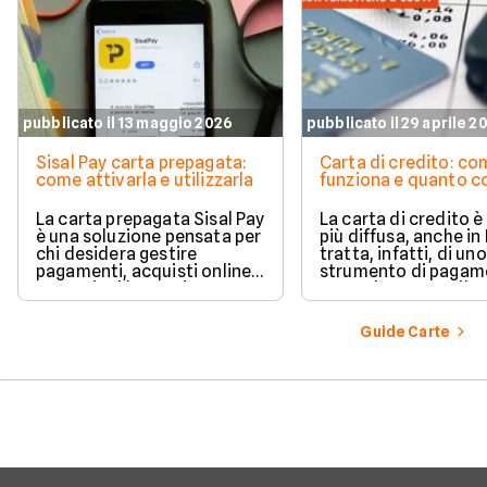
pubblicato il 13 maggio 2026
pubblicato il 29 aprile 2
Sisal Pay carta prepagata:
Carta di credito: c
come attivarla e utilizzarla
funziona e quanto c
La carta prepagata Sisal Pay
La carta di credito 
è una soluzione pensata per
più diffusa, anche in I
chi desidera gestire
tratta, infatti, di uno
pagamenti, acquisti online e
strumento di pagam
operazioni bancarie
comodo e versatile.
quotidiane senza aprire un
Vediamo quindi di ch
conto corrente
tratta quando si parl
Guide Carte
tradizionale.
carte di credito.