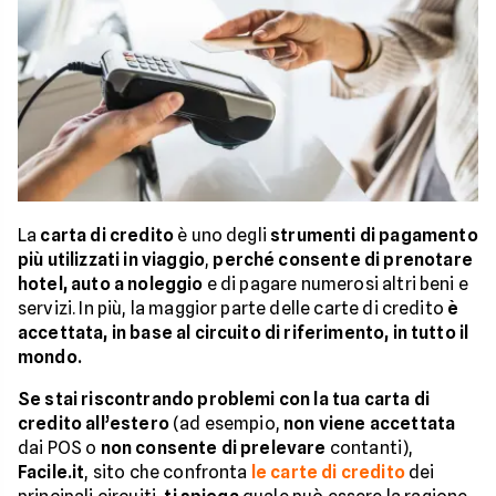
La
carta di credito
è uno degli
strumenti di pagamento
più utilizzati in viaggio
,
perché consente di prenotare
hotel, auto a noleggio
e di pagare numerosi altri beni e
servizi. In più, la maggior parte delle carte di credito
è
accettata, in base al circuito di riferimento, in tutto il
mondo.
Se stai riscontrando problemi con la tua carta di
credito all’estero
(ad esempio,
non viene accettata
dai POS o
non consente di prelevare
contanti),
Facile.it
, sito che confronta
le carte di credito
dei