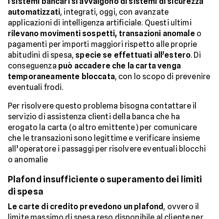
I sistemi bancari si avvalgono di sistemi di sicurezza
automatizzati
, integrati, oggi, con avanzate
applicazioni di intelligenza artificiale. Questi ultimi
rilevano movimenti sospetti, transazioni anomale
o
pagamenti per importi maggiori rispetto alle proprie
abitudini di spesa,
specie se effettuati all’estero
. Di
conseguenza
può accadere che la carta venga
temporaneamente bloccata
, con lo scopo di prevenire
eventuali frodi.
Per risolvere questo problema bisogna contattare il
servizio di assistenza clienti della banca che ha
erogato la carta (o altro emittente) per comunicare
che le transazioni sono legittime e verificare insieme
all’operatore i passaggi per risolvere eventuali blocchi
o anomalie
Plafond insufficiente o superamento dei limiti
di spesa
Le carte di credito prevedono un plafond
, ovvero il
limite massimo di spesa reso disponibile al cliente per