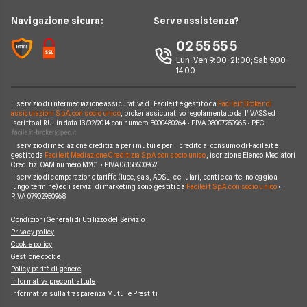
Argomenti in evidenza Carte
Piattaforme di Trading
Webank
Chi siamo
Navigazione sicura:
Serve assistenza?
Prodotti Carte
Widiba
Perché scegliere Facile.it
02 55 55 5
YouBanking
Contatti
Lun-Ven 9:00-21:00; Sab 9.00-
14.00
Fineco
Mappa del sito
Banche e finanziarie
Il servizio di intermediazione assicurativa di Facile.it è gestito da
Facile.it Broker di
assicurazioni S.p.A. con socio unico
, broker assicurativo regolamentato dall'IVASS ed
iscritto al RUI in data 13/02/2014 con numero B000480264 • P.IVA 08007250965 • PEC
Il servizio di mediazione creditizia per i mutui e per il credito al consumo di Facile.it è
gestito da
Facile.it Mediazione Creditizia S.p.A. con socio unico
, iscrizione Elenco Mediatori
Creditizi OAM numero M201 • P.IVA 06158600962
Il servizio di comparazione tariffe (luce, gas, ADSL, cellulari, conti e carte, noleggio a
lungo termine) ed i servizi di marketing sono gestiti da
Facile.it S.p.A. con socio unico
•
P.IVA 07902950968
Condizioni Generali di Utilizzo del Servizio
Privacy policy
Cookie policy
Gestione cookie
Policy parità di genere
Informativa precontrattule
Informativa sulla trasparenza Mutui e Prestiti