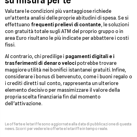
su misura per te
Valutare le condizioni più vantaggiose richiede
un'attenta analisi delle proprie abitudini di spesa. Se si
effettuano
frequenti prelievi di contante
, le soluzioni
con gratuità totale sugli ATM del proprio gruppo o in
area Euro risultano le più indicate per abbattere i costi
fissi.
Al contrario, chi predilige i
pagamenti digitali e i
trasferimenti di denaro veloci
potrebbe trovare
maggiore utilità nei bonifici istantanei gratuiti. Infine,
considerare i bonus di benvenuto, come i buoni regalo o
i crediti diretti sul conto, rappresenta un ulteriore
elemento decisivo per massimizzare il valore della
propria scelta finanziaria fin dal momento
dell'attivazione.
Le offerte e le tariffe sono aggiornate alla data di pubblicazione di questa
news. Scorri per vedere le offerte e le tariffe in tempo reale.