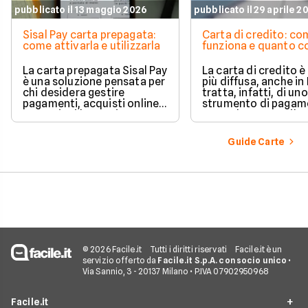
pubblicato il 13 maggio 2026
pubblicato il 29 aprile 2
Sisal Pay carta prepagata:
Carta di credito: c
come attivarla e utilizzarla
funziona e quanto c
La carta prepagata Sisal Pay
La carta di credito 
è una soluzione pensata per
più diffusa, anche in I
chi desidera gestire
tratta, infatti, di uno
pagamenti, acquisti online e
strumento di pagam
operazioni bancarie
comodo e versatile.
quotidiane senza aprire un
Vediamo quindi di ch
conto corrente
tratta quando si parl
Guide Carte
tradizionale.
carte di credito.
© 2026 Facile.it
Tutti i diritti riservati
Facile.it è un
servizio offerto da
Facile.it S.p.A. con socio unico
•
Via Sannio, 3 - 20137 Milano • P.IVA 07902950968
Facile.it