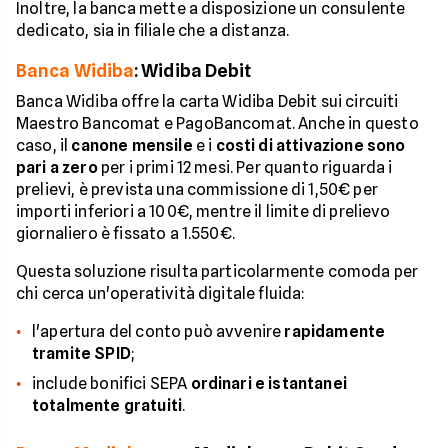
Inoltre, la banca mette a disposizione un consulente
dedicato, sia in filiale che a distanza.
Banca Widiba
: Widiba Debit
Banca Widiba offre la carta Widiba Debit sui circuiti
Maestro Bancomat e PagoBancomat. Anche in questo
caso, il
canone mensile
e i
costi di attivazione sono
pari a zero
per i primi 12 mesi. Per quanto riguarda i
prelievi, è prevista una commissione di 1,50€ per
importi inferiori a 100€, mentre il limite di prelievo
giornaliero è fissato a 1.550€.
Questa soluzione risulta particolarmente comoda per
chi cerca un'operatività digitale fluida:
l'apertura del conto può avvenire
rapidamente
tramite SPID
;
include bonifici SEPA
ordinari e istantanei
totalmente gratuiti
.