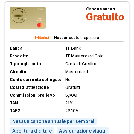
Canone annuo
Gratuito
Nessun costo
di apertura
Banca
TF Bank
Prodotto
TF Mastercard Gold
Tipologia carta
Carta di Credito
Circuito
Mastercard
Conto corrente collegato
No
Costi di attivazione
Gratuiti
Commissioni prelievo
3,90€
TAN
21%
TAEG
23,10%
Nessun canone annuale per sempre!
Apertura digitale
Assicurazione viaggi