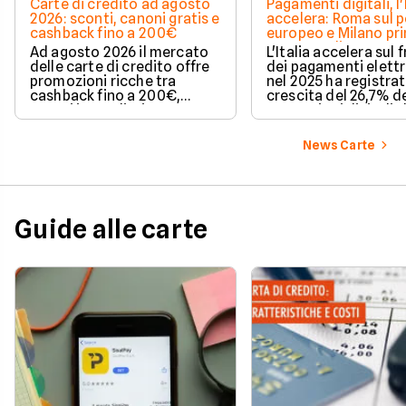
Carte di credito ad agosto
Pagamenti digitali, l'
2026: sconti, canoni gratis e
accelera: Roma sul 
cashback fino a 200€
europeo e Milano pr
spesa media
Ad agosto 2026 il mercato
L'Italia accelera sul 
delle carte di credito offre
dei pagamenti elettr
promozioni ricche tra
nel 2025 ha registra
cashback fino a 200€,
crescita del 26,7% de
sconti immediati e
transazioni digitali. 
azzeramento del canone.
conquista il terzo po
Europa per increme
News Carte
delle operazioni cas
mentre Roma sale su
delle città più dinam
Milano, invece, si di
per il valore medio d
Guide alle carte
acquisti effettuati 
contanti. Il fenomen
coinvolge anche le 
più piccole e il Sud It
Scopri come e perch
questo articolo a cu
Facile.it.