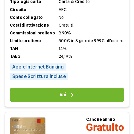
Tipologia carta
Carta di Credito
Circuito
AEC
Conto collegato
No
Costi di attivazione
Gratuiti
Commissioni prelievo
3.90%
Limite prelievo
500€ in 8 giorni e 999€ all'estero
TAN
14%
TAEG
24,19%
App e Internet Banking
Spese Scrittura incluse
Vai
Canone annuo
Gratuito