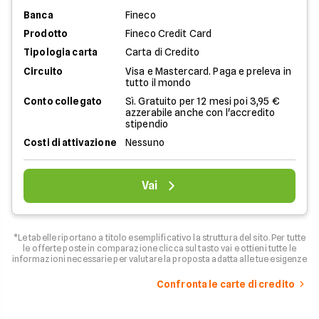
Banca
Fineco
Prodotto
Fineco Credit Card
Tipologia carta
Carta di Credito
Circuito
Visa e Mastercard. Paga e preleva in
tutto il mondo
Conto collegato
Sì. Gratuito per 12 mesi poi 3,95 €
azzerabile anche con l'accredito
stipendio
Costi di attivazione
Nessuno
Vai
*Le tabelle riportano a titolo esemplificativo la struttura del sito. Per tutte
le offerte poste in comparazione clicca sul tasto vai e ottieni tutte le
informazioni necessarie per valutare la proposta adatta alle tue esigenze
Confronta le carte di credito