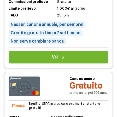
Commissioni prelievo
Gratuite
Limite prelievo
1.000€ al giorno
TAEG
23,15%
Nessun canone annuale, per sempre!
Credito gratuito fino a 7 settimane
Non serve cambiare banca
Vai
Canone annuo
Gratuito
primo anno, poi 20€ annui
Bonifici
SEPA in area euro
ordinari e istantanei
gratuiti
Banca
Banca Mediolanum