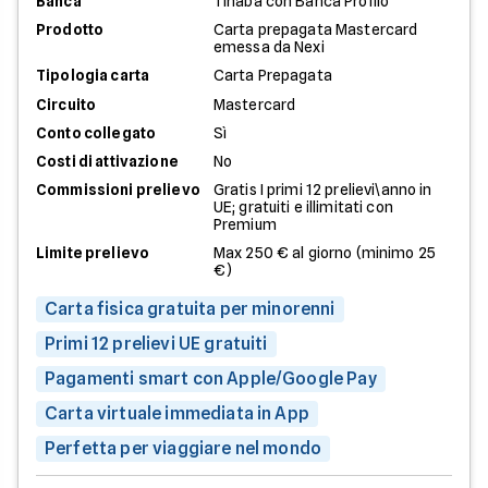
Banca
Tinaba con Banca Profilo
Prodotto
Carta prepagata Mastercard
emessa da Nexi
Tipologia carta
Carta Prepagata
Circuito
Mastercard
Conto collegato
Sì
Costi di attivazione
No
Commissioni prelievo
Gratis I primi 12 prelievi\anno in
UE; gratuiti e illimitati con
Premium
Limite prelievo
Max 250 € al giorno (minimo 25
€)
Carta fisica gratuita per minorenni
Primi 12 prelievi UE gratuiti
Pagamenti smart con Apple/Google Pay
Carta virtuale immediata in App
Perfetta per viaggiare nel mondo