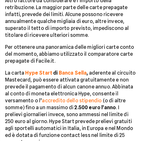
Altro fattore da considerare è l’importo della
retribuzione. La maggior parte delle carte prepagate
infatti, prevede dei limiti. Alcune possono ricevere
annualmente qualche migliaia di euro, altre invece,
superato il tetto di importo previsto, impediscono al
titolare di ricevere ulteriori somme.
Per ottenere una panoramica delle migliori carte conto
del momento, abbiamo utilizzato il comparatore carte
prepagate di Facile.it.
La carta
Hype Start
di
Banca Sella
,
aderente al circuito
Mastecard, può essere attivata gratuitamente e non
prevede il pagamento di alcun canone annuo. Abbinata
al conto di moneta elettronica Hype, consente il
versamento o l’
accredito dello stipendio
(o di altre
somme) fino a un massimo di
2.500 euro l’anno
. I
prelievi giornalieri invece, sono ammessi nel limite di
250 euro al giorno. Hype Start prevede prelievi gratuiti
agli sportelli automatici in Italia, in Europa e nel Mondo
ed è dotata di funzione contact less nel limite di 25