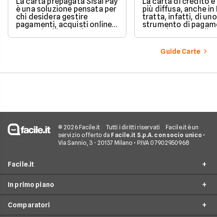
La carta prepagata Sisal Pay
La carta di credito 
è una soluzione pensata per
più diffusa, anche in I
chi desidera gestire
tratta, infatti, di uno
pagamenti, acquisti online e
strumento di pagam
operazioni bancarie
comodo e versatile.
quotidiane senza aprire un
Vediamo quindi di ch
conto corrente
tratta quando si parl
Guide Carte
tradizionale.
carte di credito.
© 2026 Facile.it
Tutti i diritti riservati
Facile.it è un
servizio offerto da
Facile.it S.p.A. con socio unico
•
Via Sannio, 3 - 20137 Milano • P.IVA 07902950968
Facile.it
In primo piano
Assicurazioni
Comparatori
Prestiti
Conto Online