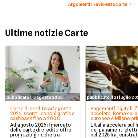
Argomenti in evidenza Carte
Ultime notizie Carte
pubblicato il 5 agosto 2026
pubblicato il 31 luglio 2
Carte di credito ad agosto
Pagamenti digitali, l'
2026: sconti, canoni gratis e
accelera: Roma sul 
cashback fino a 200€
europeo e Milano pr
spesa media
Ad agosto 2026 il mercato
L'Italia accelera sul 
delle carte di credito offre
dei pagamenti elettr
promozioni ricche tra
nel 2025 ha registra