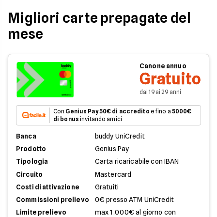
Migliori carte prepagate del
mese
Canone annuo
Gratuito
dai 19 ai 29 anni
Con
Genius Pay
50€ di accredito
e fino a
5000€
di bonus
invitando amici
Banca
buddy UniCredit
Prodotto
Genius Pay
Tipologia
Carta ricaricabile con IBAN
Circuito
Mastercard
Costi di attivazione
Gratuiti
Commissioni prelievo
0€ presso ATM UniCredit
Limite prelievo
max 1.000€ al giorno con