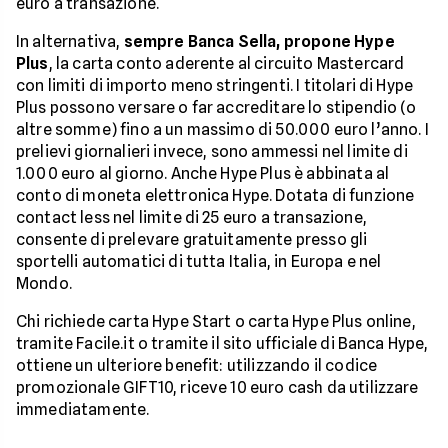
euro a transazione.
In alternativa,
sempre Banca Sella, propone Hype
Plus
, la carta conto aderente al circuito Mastercard
con limiti di importo meno stringenti. I titolari di Hype
Plus possono versare o far accreditare lo stipendio (o
altre somme) fino a un massimo di 50.000 euro l’anno. I
prelievi giornalieri invece, sono ammessi nel limite di
1.000 euro al giorno. Anche Hype Plus è abbinata al
conto di moneta elettronica Hype. Dotata di funzione
contact less nel limite di 25 euro a transazione,
consente di prelevare gratuitamente presso gli
sportelli automatici di tutta Italia, in Europa e nel
Mondo.
Chi richiede carta Hype Start o carta Hype Plus online,
tramite Facile.it o tramite il sito ufficiale di Banca Hype,
ottiene un ulteriore benefit: utilizzando il codice
promozionale GIFT10, riceve 10 euro cash da utilizzare
immediatamente.