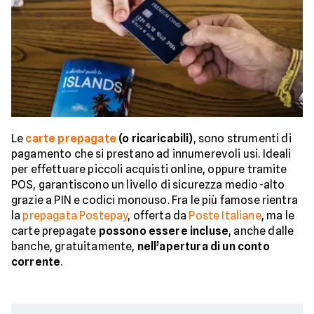
Le
carte prepagate
(o ricaricabili)
, sono strumenti di
pagamento che si prestano ad innumerevoli usi. Ideali
per effettuare piccoli acquisti online, oppure tramite
POS, garantiscono un livello di sicurezza medio-alto
grazie a PIN e codici monouso. Fra le più famose rientra
la
prepagata Postepay
, offerta da
Poste Italiane
, ma le
carte prepagate
possono essere incluse
, anche dalle
banche, gratuitamente,
nell’apertura di un conto
corrente
.