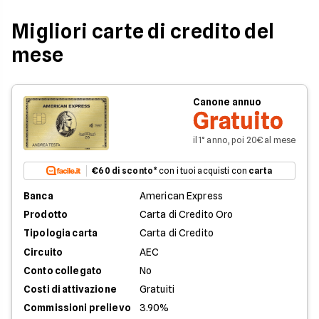
Migliori carte di credito del
mese
Canone annuo
Gratuito
il 1° anno, poi 20€ al mese
€60 di sconto
* con i tuoi acquisti con
carta
Banca
American Express
Prodotto
Carta di Credito Oro
Tipologia carta
Carta di Credito
Circuito
AEC
Conto collegato
No
Costi di attivazione
Gratuiti
Commissioni prelievo
3.90%