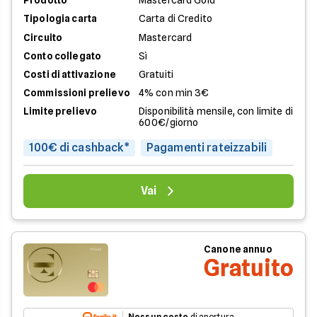
Tipologia carta
Carta di Credito
Circuito
Mastercard
Conto collegato
Sì
Costi di attivazione
Gratuiti
Commissioni prelievo
4% con min 3€
Limite prelievo
Disponibilità mensile, con limite di
600€/giorno
100€ di cashback*
Pagamenti rateizzabili
Vai
Canone annuo
Gratuito
Nessun costo
di apertura