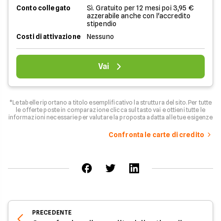
Conto collegato
Sì. Gratuito per 12 mesi poi 3,95 €
azzerabile anche con l'accredito
stipendio
Costi di attivazione
Nessuno
Vai
*Le tabelle riportano a titolo esemplificativo la struttura del sito. Per tutte
le offerte poste in comparazione clicca sul tasto vai e ottieni tutte le
informazioni necessarie per valutare la proposta adatta alle tue esigenze
Confronta le carte di credito
PRECEDENTE