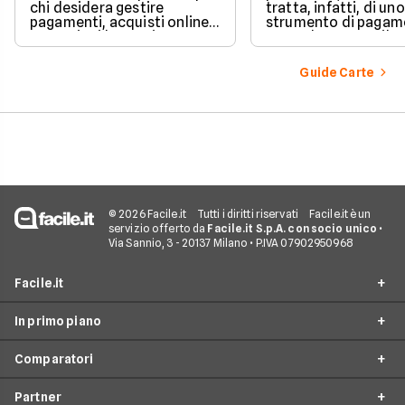
chi desidera gestire
tratta, infatti, di uno
pagamenti, acquisti online e
strumento di pagam
operazioni bancarie
comodo e versatile.
quotidiane senza aprire un
Vediamo quindi di ch
conto corrente
tratta quando si parl
Guide Carte
tradizionale.
carte di credito.
© 2026 Facile.it
Tutti i diritti riservati
Facile.it è un
servizio offerto da
Facile.it S.p.A. con socio unico
•
Via Sannio, 3 - 20137 Milano • P.IVA 07902950968
Facile.it
In primo piano
Assicurazioni
Comparatori
Prestiti
Conto Online
Mutui
Partner
Conto Corrente