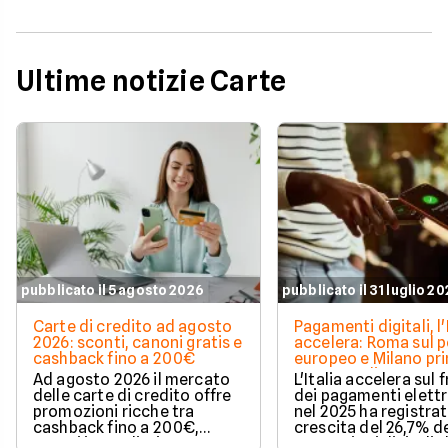
Ultime notizie Carte
pubblicato il 5 agosto 2026
pubblicato il 31 luglio 2
Carte di credito ad agosto
Pagamenti digitali, l'
2026: sconti, canoni gratis e
accelera: Roma sul 
cashback fino a 200€
europeo e Milano pr
spesa media
Ad agosto 2026 il mercato
L'Italia accelera sul 
delle carte di credito offre
dei pagamenti elettr
promozioni ricche tra
nel 2025 ha registra
cashback fino a 200€,
crescita del 26,7% de
sconti immediati e
transazioni digitali. 