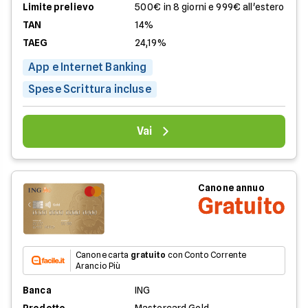
Limite prelievo
500€ in 8 giorni e 999€ all'estero
TAN
14%
TAEG
24,19%
App e Internet Banking
Spese Scrittura incluse
Vai
Canone annuo
Gratuito
Canone carta
gratuito
con Conto Corrente
Arancio Più
Banca
ING
Prodotto
Mastercard Gold