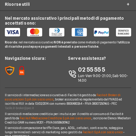
Conto Deposito
Risorse utili
Mutuo Prima Casa
Prestiti On Line
Luce e Gas
Carta di Credito'
Surroga Mutuo
Prestito Personale
Nel mercato assicurativo i principali metodi di pagamento
Conti e Carte
Guide Prestiti
Carta Prepagata
accettati sono:
Mutui Seconda Casa
Cessione del Quinto
Telefonia Mobile
Guide Mutui
Calcolo Rata Mutuo
Prestito Auto
Pay TV
Guide Conti
Ricorda:
nel mercato assicurativo
NON è previsto
come metodo di pagamento l'
utilizzo
Mutui INPDAP
Piccoli Prestiti
di ricariche postepay e pagamenti intestati a persone fisiche.
Noleggio Lungo Termine
Guide Carte
Calcolo Interessi Mutuo
Prestiti Veloci
News
Navigazione sicura:
Serve assistenza?
News Prestiti
Mutuo Liquidità
Prestito INPS/INPDAP
Chi siamo
02 55 55 5
News Carte
Mutui Ristrutturazione
Prestiti a Protestati
Lun-Ven 9:00-21:00; Sab 9.00-
Perché scegliere Facile.it
News Conti
14.00
Mutuo Tasso Fisso
Prestiti per Giovani
Contatti
News Mutui
Consolidamento Debiti
Il servizio di intermediazione assicurativa di Facile.it è gestito da
Facile.it Broker di
Mappa del sito
assicurazioni S.p.A. con socio unico
, broker assicurativo regolamentato dall'IVASS ed
iscritto al RUI in data 13/02/2014 con numero B000480264 • P.IVA 08007250965 • PEC
Prestiti Moto
Il servizio di mediazione creditizia per i mutui e per il credito al consumo di Facile.it è
Prestiti per disoccupati
gestito da
Facile.it Mediazione Creditizia S.p.A. con socio unico
, iscrizione Elenco Mediatori
Creditizi OAM numero M201 • P.IVA 06158600962
Prestiti senza busta paga
Il servizio di comparazione tariffe (luce, gas, ADSL, cellulari, conti e carte, noleggio a
lungo termine) ed i servizi di marketing sono gestiti da
Facile.it S.p.A. con socio unico
•