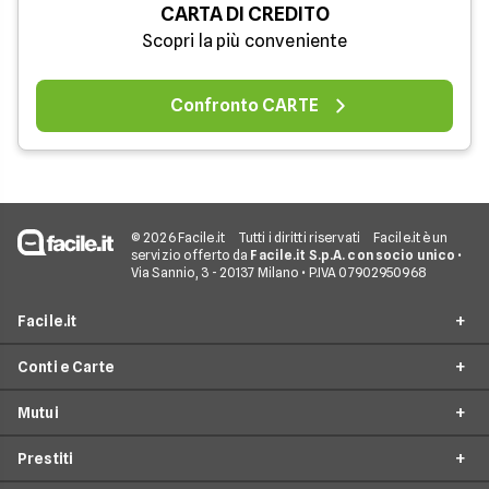
CARTA DI CREDITO
Scopri la più conveniente
Confronto CARTE
© 2026 Facile.it
Tutti i diritti riservati
Facile.it è un
servizio offerto da
Facile.it S.p.A. con socio unico
•
Via Sannio, 3 - 20137 Milano • P.IVA 07902950968
Facile.it
Conti e Carte
Assicurazioni
Mutui
Prestiti
Conto Online
Mutui
Prestiti
Conto Corrente
Mutuo Online
Internet Casa