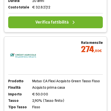
Durata
20 anni
Costo totale
€ 32.827,12
Verifica fattibilità
Rata mensile
274
,80€
Prodotto
Mutuo CA Flexi Acquisto Green Tasso Fisso
Finalità
Acquisto prima casa
Importo
€ 50.000
Tasso
2,90% (Tasso finito)
Tipo Tasso
Fisso