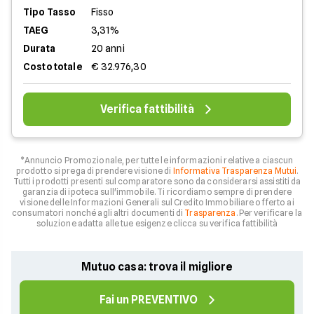
Tipo Tasso
Fisso
TAEG
3,31%
Durata
20 anni
Costo totale
€ 32.976,30
Verifica fattibilità
*Annuncio Promozionale, per tutte le informazioni relative a ciascun
prodotto si prega di prendere visione di
Informativa Trasparenza Mutui
.
Tutti i prodotti presenti sul comparatore sono da considerarsi assistiti da
garanzia di ipoteca sull'immobile. Ti ricordiamo sempre di prendere
visione delle Informazioni Generali sul Credito Immobiliare offerto ai
consumatori nonché agli altri documenti di
Trasparenza
. Per verificare la
soluzione adatta alle tue esigenze clicca su verifica fattibilità
Mutuo casa: trova il migliore
Fai un PREVENTIVO