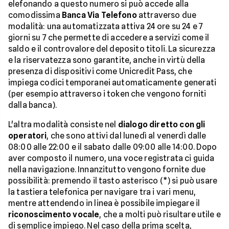
elefonando a questo numero si può accede alla
comodissima
Banca Via Telefono
attraverso due
modalità: una automatizzata attiva 24 ore su 24 e 7
giorni su 7 che permette di accedere a servizi come il
saldo e il controvalore del deposito titoli. La sicurezza
e la riservatezza sono garantite, anche in virtù della
presenza di dispositivi come Unicredit Pass, che
impiega codici temporanei automaticamente generati
(per esempio attraverso i token che vengono forniti
dalla banca).
L'altra modalità consiste nel
dialogo diretto con gli
operatori
, che sono attivi dal lunedì al venerdì dalle
08:00 alle 22:00 e il sabato dalle 09:00 alle 14:00. Dopo
aver composto il numero, una voce registrata ci guida
nella navigazione. Innanzitutto vengono fornite due
possibilità: premendo il tasto asterisco (*) si può usare
la tastiera telefonica per navigare tra i vari menu,
mentre attendendo in linea è possibile impiegare il
riconoscimento vocale
, che a molti può risultare utile e
di semplice impiego. Nel caso della prima scelta,