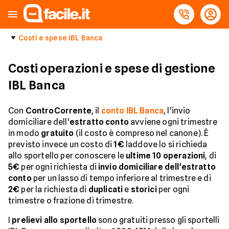
Costi e spese IBL Banca
Costi operazioni e spese di gestione
IBL Banca
Con
ControCorrente
, il
conto IBL Banca
, l'invio
domiciliare dell'
estratto conto
avviene ogni trimestre
in modo
gratuito
(il costo è compreso nel canone). È
previsto invece un costo di
1€
laddove lo si richieda
allo sportello per conoscere le
ultime 10 operazioni
, di
5€
per ogni richiesta di
invio domiciliare dell'estratto
conto
per un lasso di tempo inferiore al trimestre e di
2€
per la richiesta di
duplicati
e
storici
per ogni
trimestre o frazione di trimestre.
I
prelievi allo sportello
sono gratuiti presso gli sportelli