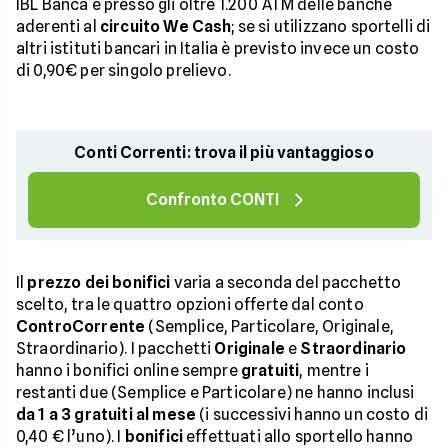
IBL Banca e presso gli oltre 1.200 ATM delle banche
aderenti al
circuito We Cash
; se si utilizzano sportelli di
altri istituti bancari in Italia è previsto invece un costo
di 0,90€ per singolo prelievo.
Conti Correnti: trova il più vantaggioso
Confronto CONTI
Il
prezzo dei bonifici
varia a seconda del pacchetto
scelto, tra le quattro opzioni offerte dal conto
ControCorrente
(Semplice, Particolare, Originale,
Straordinario). I pacchetti
Originale
e
Straordinario
hanno i bonifici online sempre
gratuiti
, mentre i
restanti due (Semplice e Particolare) ne hanno inclusi
da 1 a 3 gratuiti al mese
(i successivi hanno un costo di
0,40 € l’uno). I
bonifici
effettuati allo sportello hanno