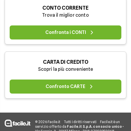
CONTO CORRENTE
Trova il miglior conto
Confronta i CONTI
CARTA DI CREDITO
Scopri la più conveniente
Confronto CARTE
© 2026 Facile.it
Tutti i diritti riservati
Facile.it è un
servizio offerto da
Facile.it S.p.A. con socio unico
•