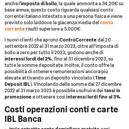
anche l'
imposta di bollo
, la quale ammonta a 34,20€ su
base annua; questo costo riguarda qualsiasi conto
corrente italiano intestato a una persona fisica e viene
previsto solo laddove la giacenza media del
conto
corrente
risulti superiore a 5.000€.
I nuovi clienti che aprono
ControCorrente
dal 20
settembre 2022 al 31 marzo 2023, oltre all’imposta di
bollo a zero per tutto il 2023, godono anche di
interessi lordi del 2%
, fino al 31 dicembre 2023, su
tutte le somme depositate. Inoltre, il conto offre la
possibilità di ottenere remunerazioni ancora più
elevate attivando un deposito vincolato (
Time
Deposit IBL
). Vincolando delle somme dal 27 dicembre
2022 al 31 marzo 2023 è possibile usufruire dei
tassi in
promozione
e ottenere così
interessi lordi fino al 3%
.
Costi operazioni conti e carte
IBL Banca