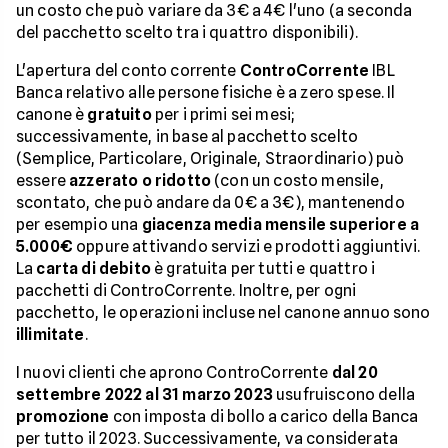
un costo che può variare da 3€ a 4€ l'uno (a seconda
del pacchetto scelto tra i quattro disponibili).
L'apertura del conto corrente
ControCorrente
IBL
Banca relativo alle persone fisiche è a zero spese. Il
canone è
gratuito
per i primi sei mesi;
successivamente, in base al pacchetto scelto
(Semplice, Particolare, Originale, Straordinario) può
essere
azzerato o ridotto
(con un costo mensile,
scontato, che può andare da 0€ a 3€), mantenendo
per esempio una
giacenza media mensile superiore a
5.000€
oppure attivando servizi e prodotti aggiuntivi.
La
carta di debito
è gratuita per tutti e quattro i
pacchetti di ControCorrente. Inoltre, per ogni
pacchetto, le operazioni incluse nel canone annuo sono
illimitate
.
I nuovi clienti che aprono ControCorrente
dal 20
settembre 2022 al 31 marzo 2023
usufruiscono della
promozione
con imposta di bollo a carico della Banca
per tutto il 2023. Successivamente, va considerata