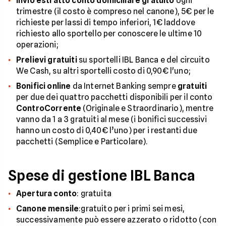
Invio estratto conto domiciliare gratuito
ogni
trimestre (il costo è compreso nel canone), 5€ per le
richieste per lassi di tempo inferiori, 1€ laddove
richiesto allo sportello per conoscere le ultime 10
operazioni;
Prelievi gratuiti
su sportelli IBL Banca e del circuito
We Cash, su altri sportelli costo di 0,90€ l'uno;
Bonifici online
da Internet Banking sempre
gratuiti
per due dei quattro pacchetti disponibili per il conto
ControCorrente
(Originale e Straordinario), mentre
vanno da 1 a 3 gratuiti al mese (i bonifici successivi
hanno un costo di 0,40€ l’uno) per i restanti due
pacchetti (Semplice e Particolare).
Spese di gestione IBL Banca
Apertura conto
: gratuita
Canone mensile
:gratuito per i primi sei mesi,
successivamente può essere azzerato o ridotto (con