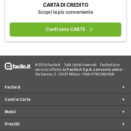
CARTA DI CREDITO
Scopri la più conveniente
Confronto CARTE
© 2026 Facile.it
Tutti i diritti riservati
Facile.it è un
servizio offerto da
Facile.it S.p.A. con socio unico
•
Via Sannio, 3 - 20137 Milano • P.IVA 07902950968
Facile.it
Conti e Carte
Assicurazioni
Mutui
Prestiti
Conto Online
Mutui
Prestiti
Conto Corrente
Mutuo Online
Internet Casa