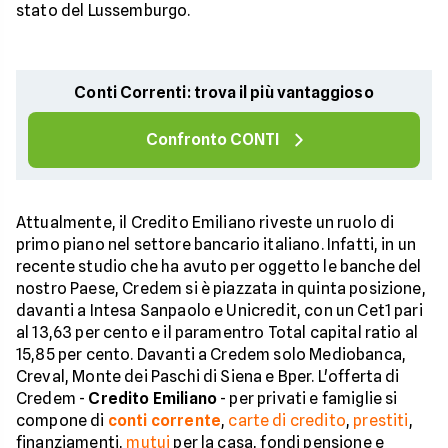
stato del Lussemburgo.
Conti Correnti: trova il più vantaggioso
Confronto CONTI
Attualmente, il Credito Emiliano riveste un ruolo di
primo piano nel settore bancario italiano. Infatti, in un
recente studio che ha avuto per oggetto le banche del
nostro Paese, Credem si è piazzata in quinta posizione,
davanti a Intesa Sanpaolo e Unicredit, con un Cet1 pari
al 13,63 per cento e il paramentro Total capital ratio al
15,85 per cento. Davanti a Credem solo Mediobanca,
Creval, Monte dei Paschi di Siena e Bper. L'offerta di
Credem -
Credito Emiliano
- per privati e famiglie si
compone di
conti corrente
,
carte di credito
,
prestiti
,
finanziamenti,
mutui
per la casa, fondi pensione e