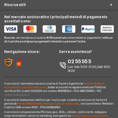
Conto Deposito
Risorse utili
Mutuo Prima Casa
Prestiti On Line
Luce e Gas
Carta di Credito'
Surroga Mutuo
Prestito Personale
Nel mercato assicurativo i principali metodi di pagamento
Conti e Carte
Guide Prestiti
Carta Prepagata
accettati sono:
Mutui Seconda Casa
Cessione del Quinto
Telefonia Mobile
Guide Mutui
Calcolo Rata Mutuo
Prestito Auto
Pay TV
Guide Conti
Ricorda:
nel mercato assicurativo
NON è previsto
come metodo di pagamento l'
utilizzo
Mutui INPDAP
Piccoli Prestiti
di ricariche postepay e pagamenti intestati a persone fisiche.
Noleggio Lungo Termine
Guide Carte
Calcolo Interessi Mutuo
Prestiti Veloci
News
Navigazione sicura:
Serve assistenza?
News Prestiti
Mutuo Liquidità
Prestito INPS/INPDAP
Chi siamo
02 55 55 5
News Carte
Mutui Ristrutturazione
Prestiti a Protestati
Lun-Ven 9:00-21:00; Sab 9.00-
Perché scegliere Facile.it
News Conti
14.00
Mutuo Tasso Fisso
Prestiti per Giovani
Contatti
News Mutui
Consolidamento Debiti
Il servizio di intermediazione assicurativa di Facile.it è gestito da
Facile.it Broker di
Mappa del sito
assicurazioni S.p.A. con socio unico
, broker assicurativo regolamentato dall'IVASS ed
iscritto al RUI in data 13/02/2014 con numero B000480264 • P.IVA 08007250965 • PEC
Prestiti Moto
Il servizio di mediazione creditizia per i mutui e per il credito al consumo di Facile.it è
Prestiti per disoccupati
gestito da
Facile.it Mediazione Creditizia S.p.A. con socio unico
, iscrizione Elenco Mediatori
Creditizi OAM numero M201 • P.IVA 06158600962
Prestiti senza busta paga
Il servizio di comparazione tariffe (luce, gas, ADSL, cellulari, conti e carte, noleggio a
lungo termine) ed i servizi di marketing sono gestiti da
Facile.it S.p.A. con socio unico
•