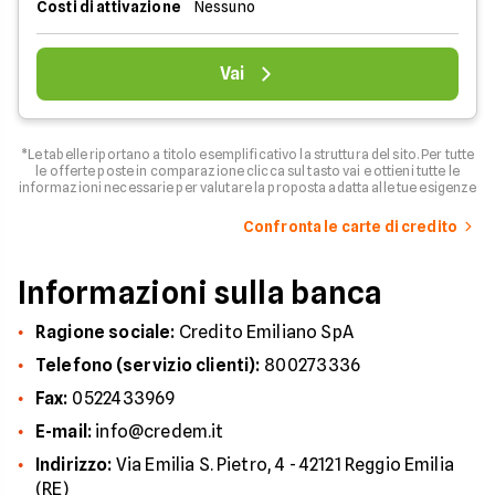
Costi di attivazione
Nessuno
Vai
*Le tabelle riportano a titolo esemplificativo la struttura del sito. Per tutte
le offerte poste in comparazione clicca sul tasto vai e ottieni tutte le
informazioni necessarie per valutare la proposta adatta alle tue esigenze
Confronta le carte di credito
Informazioni sulla banca
Ragione sociale:
Credito Emiliano SpA
Telefono (servizio clienti):
800273336
Fax:
0522433969
E-mail:
info@credem.it
Indirizzo:
Via Emilia S. Pietro, 4 - 42121 Reggio Emilia
(RE)