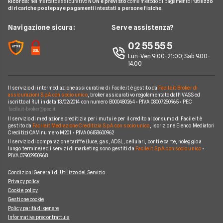
Ricorda:
nel mercato assicurativo
NON è previsto
come metodo di pagamento l'
utilizzo
Mutui INPDAP
Piccoli Prestiti
di ricariche postepay e pagamenti intestati a persone fisiche.
Noleggio Lungo Termine
Guide Carte
Calcolo Interessi Mutuo
Prestiti Veloci
News
Navigazione sicura:
Serve assistenza?
News Prestiti
Mutuo Liquidità
Prestito INPS/INPDAP
Chi siamo
02 55 55 5
News Carte
Mutui Ristrutturazione
Prestiti a Protestati
Lun-Ven 9:00-21:00; Sab 9.00-
Perché scegliere Facile.it
News Conti
14.00
Mutuo Tasso Fisso
Prestiti per Giovani
Contatti
News Mutui
Consolidamento Debiti
Il servizio di intermediazione assicurativa di Facile.it è gestito da
Facile.it Broker di
Mappa del sito
assicurazioni S.p.A. con socio unico
, broker assicurativo regolamentato dall'IVASS ed
iscritto al RUI in data 13/02/2014 con numero B000480264 • P.IVA 08007250965 • PEC
Prestiti Moto
Il servizio di mediazione creditizia per i mutui e per il credito al consumo di Facile.it è
Prestiti per disoccupati
gestito da
Facile.it Mediazione Creditizia S.p.A. con socio unico
, iscrizione Elenco Mediatori
Creditizi OAM numero M201 • P.IVA 06158600962
Prestiti senza busta paga
Il servizio di comparazione tariffe (luce, gas, ADSL, cellulari, conti e carte, noleggio a
lungo termine) ed i servizi di marketing sono gestiti da
Facile.it S.p.A. con socio unico
•
P.IVA 07902950968
Condizioni Generali di Utilizzo del Servizio
Privacy policy
Cookie policy
Gestione cookie
Policy parità di genere
Informativa precontrattule