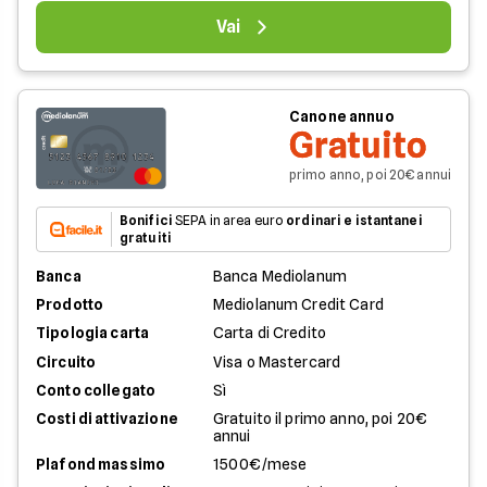
Vai
Canone annuo
Gratuito
primo anno, poi 20€ annui
Bonifici
SEPA in area euro
ordinari e istantanei
gratuiti
Banca
Banca Mediolanum
Prodotto
Mediolanum Credit Card
Tipologia carta
Carta di Credito
Circuito
Visa o Mastercard
Conto collegato
Sì
Costi di attivazione
Gratuito il primo anno, poi 20€
annui
Plafond massimo
1500€/mese