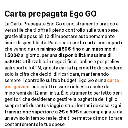
Carta prepagata Ego GO
La Carta Prepagata Ego Go è uno strumento pratico e
versatile che ti offre il pieno controllo sulle tue spese,
grazie alla possibilità di impostare autonomamente i
limiti di spendibilità. Puoi ricaricare la carta con importi
che vanno da un
minimo di 50€ fino a un massimo di
1.500€
al giorno, per una
disponibilità massima di
5.000€
. Utilizzabile in negozi fisici, online e per prelievi
agli sportelli ATM, questa carta ti permette di spendere
solo la cifra che decidi di ricaricare, mantenendo
sempre il controllo sul tuo budget. Ego Go è una
carta
per giovani
, può infatti essere richiesta anche dai
minorenni dai 12 anni in su. È lo strumento perfetto per i
genitori che desiderano gestire la paghetta dei figli o
supportarli durante viaggi o studi lontani da casa. Ogni
transazione superiore a 2€ o 50€
è accompagnata da
un avviso in tempo reale, che ti permette di monitorare
costantemente le tue spese.