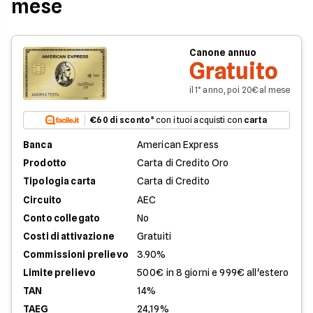
mese
Canone annuo
Gratuito
il 1° anno, poi 20€ al mese
€60 di sconto
* con i tuoi acquisti con
carta
Banca
American Express
Prodotto
Carta di Credito Oro
Tipologia carta
Carta di Credito
Circuito
AEC
Conto collegato
No
Costi di attivazione
Gratuiti
Commissioni prelievo
3.90%
Limite prelievo
500€ in 8 giorni e 999€ all'estero
TAN
14%
TAEG
24,19%