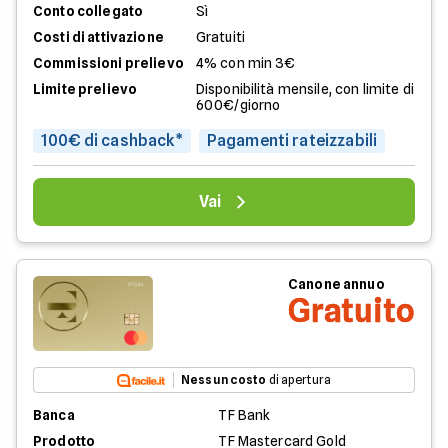
Conto collegato
Sì
Costi di attivazione
Gratuiti
Commissioni prelievo
4% con min 3€
Limite prelievo
Disponibilità mensile, con limite di
600€/giorno
100€ di cashback*
Pagamenti rateizzabili
Vai
Canone annuo
Gratuito
Nessun costo
di apertura
Banca
TF Bank
Prodotto
TF Mastercard Gold