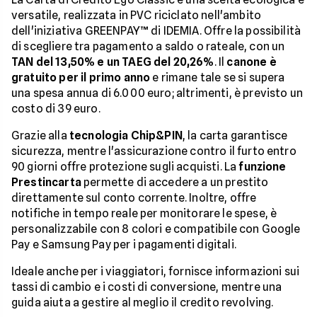
versatile, realizzata in PVC riciclato nell'ambito
dell'iniziativa GREENPAY™ di IDEMIA. Offre la possibilità
di scegliere tra pagamento a saldo o rateale, con un
TAN del 13,50% e un TAEG del 20,26%
. Il
canone è
gratuito per il primo anno
e rimane tale se si supera
una spesa annua di 6.000 euro; altrimenti, è previsto un
costo di 39 euro.
Grazie alla
tecnologia Chip&PIN
, la carta garantisce
sicurezza, mentre l'assicurazione contro il furto entro
90 giorni offre protezione sugli acquisti. La
funzione
Prestincarta
permette di accedere a un prestito
direttamente sul conto corrente. Inoltre, offre
notifiche in tempo reale per monitorare le spese, è
personalizzabile con 8 colori e compatibile con Google
Pay e Samsung Pay per i pagamenti digitali.
Ideale anche per i viaggiatori, fornisce informazioni sui
tassi di cambio e i costi di conversione, mentre una
guida aiuta a gestire al meglio il credito revolving.