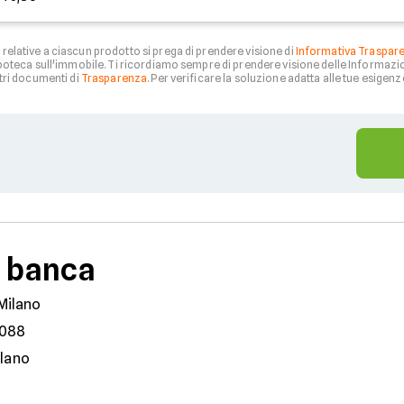
relative a ciascun prodotto si prega di prendere visione di
Informativa Traspar
 ipoteca sull'immobile. Ti ricordiamo sempre di prendere visione delle Informazio
tri documenti di
Trasparenza
. Per verificare la soluzione adatta alle tue esigenze
a banca
Milano
088
ilano