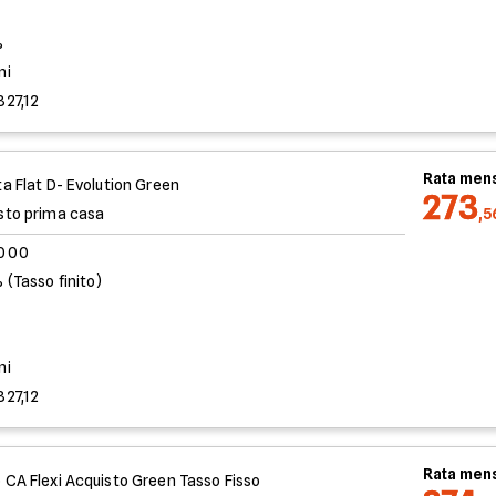
%
ni
827,12
Rata mens
ta Flat D- Evolution Green
273
sto prima casa
,5
.000
 (Tasso finito)
%
ni
827,12
Rata mens
 CA Flexi Acquisto Green Tasso Fisso