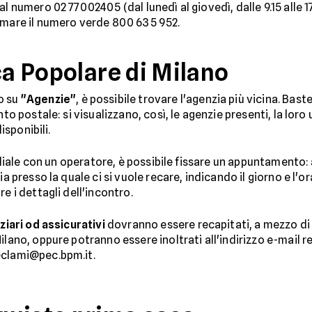
 numero 02 77002405 (dal lunedì al giovedì, dalle 9.15 alle 17.0
iamare il numero verde 800 635 952.
ca Popolare di Milano
o su
"Agenzie"
, è possibile trovare l'agenzia più vicina. Bast
to postale: si visualizzano, così, le agenzie presenti, la loro u
isponibili.
filiale con un operatore, è possibile fissare un appuntamento: a
ia presso la quale ci si vuole recare, indicando il giorno e l'o
e i dettagli dell'incontro.
ziari od assicurativi
dovranno essere recapitati, a mezzo di
ilano, oppure potranno essere inoltrati all'indirizzo e-mail r
eclami@pec.bpm.it.