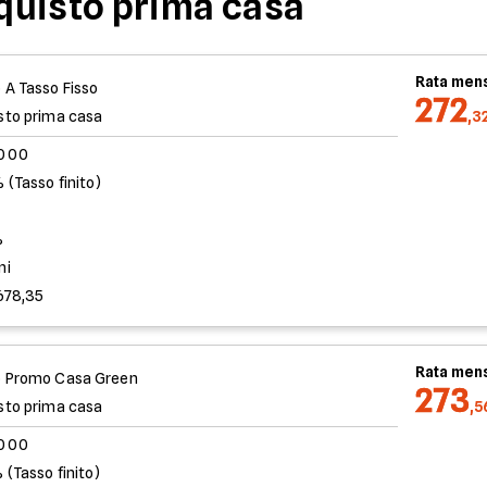
quisto prima casa
Rata mens
 A Tasso Fisso
272
sto prima casa
,3
.000
 (Tasso finito)
%
ni
678,35
Rata mens
 Promo Casa Green
273
sto prima casa
,5
.000
 (Tasso finito)