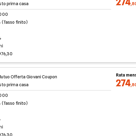
274
sto prima casa
,8
.000
 (Tasso finito)
%
ni
976,30
Rata mens
utuo Offerta Giovani Coupon
274
sto prima casa
,8
.000
 (Tasso finito)
%
ni
976,30