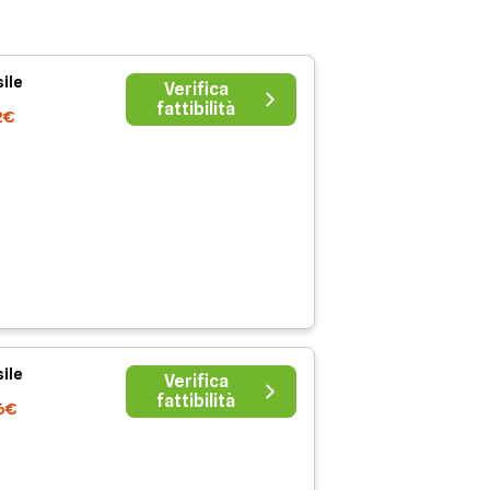
ile
Verifica
fattibilità
2€
ile
Verifica
fattibilità
6€