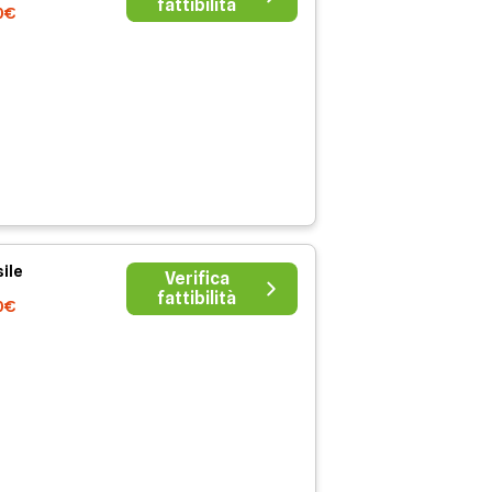
fattibilità
0€
ile
Verifica
fattibilità
0€