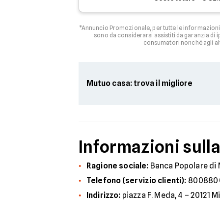
*Annuncio Promozionale, per tutte le informazioni 
sono da considerarsi assistiti da garanzia di
consumatori nonché agli al
Mutuo casa: trova il migliore
Informazioni sull
Ragione sociale:
Banca Popolare di 
Telefono (servizio clienti):
800880
Indirizzo:
piazza F. Meda, 4 – 20121 M