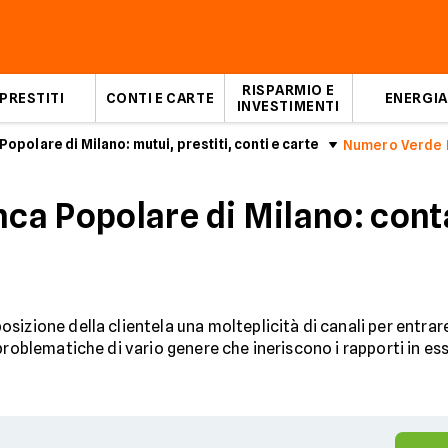
RISPARMIO E
PRESTITI
CONTI E CARTE
ENERGIA
INVESTIMENTI
Popolare di Milano: mutui, prestiti, conti e carte
Numero Verde B
a Popolare di Milano: conta
sizione della clientela una molteplicità di canali per entrare
problematiche di vario genere che ineriscono i rapporti in es