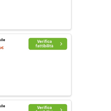
ile
Verifica
fattibilità
6€
ile
Verifica