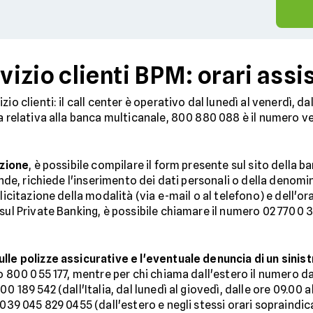
zio clienti BPM: orari assis
zio clienti: il call center è operativo dal lunedì al venerdì, da
a relativa alla banca multicanale, 800 880 088 è il numero v
azione
, è possibile compilare il form presente sul sito della ba
ende, richiede l'inserimento dei dati personali o della denomi
licitazione della modalità (via e-mail o al telefono) e dell'ora
 sul Private Banking, è possibile chiamare il numero 02 7700 
ulle polizze assicurative e l'eventuale denuncia di un sinis
o 800 055 177, mentre per chi chiama dall'estero il numero da 
 189 542 (dall'Italia, dal lunedì al giovedì, dalle ore 09.00 all
039 045 829 0455 (dall'estero e negli stessi orari sopraindicat