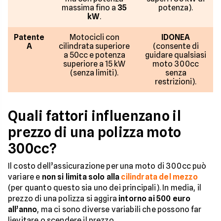
massima fino a
35
potenza).
kW
.
Patente
Motocicli con
IDONEA
A
cilindrata superiore
(consente di
a 50cc e potenza
guidare qualsiasi
superiore a 15 kW
moto 300cc
(senza limiti).
senza
restrizioni).
Quali fattori influenzano il
prezzo di una polizza moto
300cc?
Il costo dell’assicurazione per una moto di 300cc può
variare e
non si limita solo alla
cilindrata del mezzo
(per quanto questo sia uno dei principali). In media, il
prezzo di una polizza si aggira
intorno ai 500 euro
all’anno
, ma ci sono diverse variabili che possono far
lievitare o scendere il prezzo.