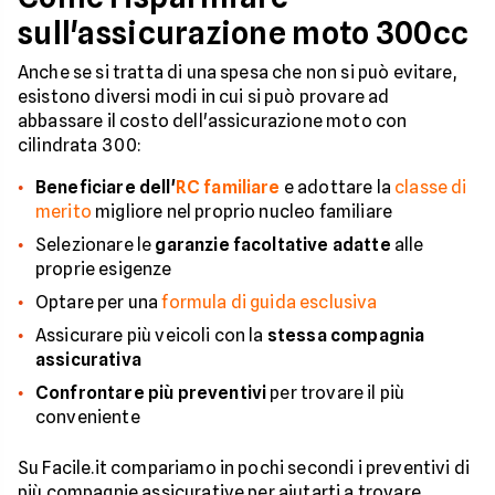
sull'assicurazione moto 300cc
Anche se si tratta di una spesa che non si può evitare,
esistono diversi modi in cui si può provare ad
abbassare il costo dell'assicurazione moto con
cilindrata 300:
Beneficiare dell'
RC familiare
e adottare la
classe di
merito
migliore nel proprio nucleo familiare
Selezionare le
garanzie facoltative adatte
alle
proprie esigenze
Optare per una
formula di guida esclusiva
Assicurare più veicoli con la
stessa compagnia
assicurativa
Confrontare più preventivi
per trovare il più
conveniente
Su Facile.it compariamo in pochi secondi i preventivi di
più compagnie assicurative per aiutarti a trovare