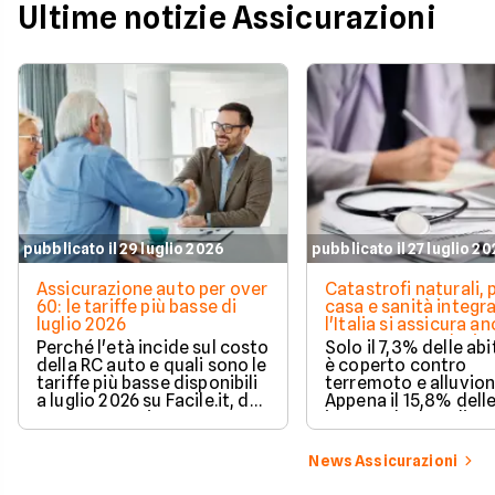
Ultime notizie Assicurazioni
pubblicato il 29 luglio 2026
pubblicato il 27 luglio 2
Assicurazione auto per over
Catastrofi naturali, 
60: le tariffe più basse di
casa e sanità integra
luglio 2026
l'Italia si assicura a
troppo poco. I dati 
Perché l'età incide sul costo
Solo il 7,3% delle abi
della RC auto e quali sono le
è coperto contro
tariffe più basse disponibili
terremoto e alluvion
a luglio 2026 su Facile.it, da
Appena il 15,8% dell
106,32€ annui.
imprese ha la polizz
catastrofale obbligat
dati ANIA 2025 sul g
News Assicurazioni
assicurativo italiano