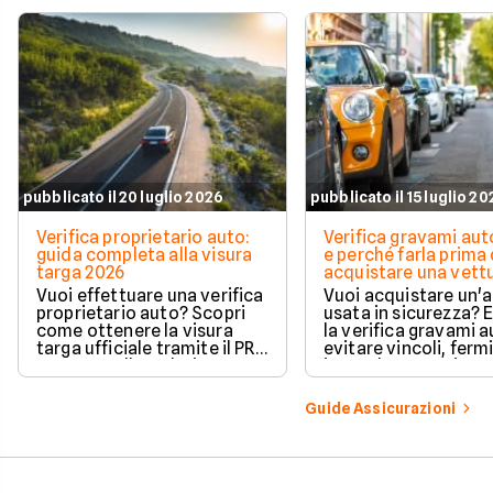
pubblicato il 20 luglio 2026
pubblicato il 15 luglio 2
Verifica proprietario auto:
Verifica gravami au
guida completa alla visura
e perché farla prima 
targa 2026
acquistare una vett
Vuoi effettuare una verifica
Vuoi acquistare un'
proprietario auto? Scopri
usata in sicurezza? 
come ottenere la visura
la verifica gravami a
targa ufficiale tramite il PRA
evitare vincoli, fermi
per controllare dati e
ipoteche. Scopri co
vincoli in totale sicurezza.
tutelare il tuo acqui
Guide Assicurazioni