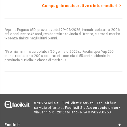
Compagnie assicurative e intermediari
*Aprilia Pegaso 650, preventivo del 29-03-2026, immatricolata nel 2006,
età conducente 46 anni, residente in provincia di Trento, classe di merito
1x senza sinistri negli ultimi 5 anni.
*Premio minimo calcolato il 30 gennaio 2025 su Facile.it per Yup 250
immatricolato nel 2006, contraente con età di 55 anni residente in
provincia di Biella in classe di merito 1X.
© 2026 Facile.it
Tutti i diritti riservati
Facile.it è un
servizio offerto da
Facile.it S.p.A. con socio unico
•
Via Sannio, 3 - 20137 Milano • P.IVA 07902950968
Facile.it