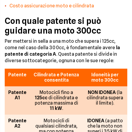
Costo assicurazione moto e cilindrata
Con quale patente si può
guidare una moto 300cc
Per mettersi in sella a una moto che supera i 125cc,
come nel caso della 300cc, è fondamentale avere
la
patente di categoria A
. Questa patente si divide in
diverse sottocategorie, ognuna con le sue regole:
Patente
Cilindrata e Potenza
Idoneità per
consentita
moto 300cc
Patente
Motocicli fino a
NON IDONEA
(la
A1
125cc
di cilindrata e
cilindrata supera
potenza massima di
il limite).
11 kW
.
Patente
Motocicli di
IDONEA
(a patto
A2
qualsiasi cilindrata,
che la moto non
ma con potenza
superi i 35 kW di