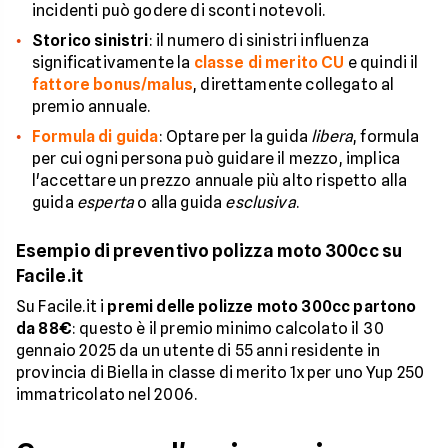
incidenti può godere di sconti notevoli.
Storico sinistri
: il numero di sinistri influenza
significativamente la
classe di merito CU
e quindi il
fattore bonus/malus
, direttamente collegato al
premio annuale.
Formula di guida
: Optare per la guida
libera
, formula
per cui ogni persona può guidare il mezzo, implica
l'accettare un prezzo annuale più alto rispetto alla
guida
esperta
o alla guida
esclusiva
.
Esempio di preventivo polizza moto 300cc su
Facile.it
Su Facile.it i
premi delle polizze moto 300cc partono
da 88€
: questo è il premio minimo calcolato il 30
gennaio 2025 da un utente di 55 anni residente in
provincia di Biella in classe di merito 1x per uno Yup 250
immatricolato nel 2006.