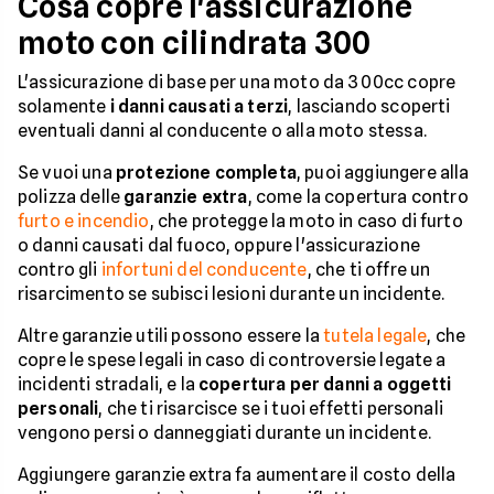
Cosa copre l'assicurazione
moto con cilindrata 300
L'assicurazione di base per una moto da 300cc copre
solamente
i danni causati a terzi
, lasciando scoperti
eventuali danni al conducente o alla moto stessa.
Se vuoi una
protezione completa
, puoi aggiungere alla
polizza delle
garanzie extra
, come la copertura contro
furto e incendio
, che protegge la moto in caso di furto
o danni causati dal fuoco, oppure l'assicurazione
contro gli
infortuni del conducente
, che ti offre un
risarcimento se subisci lesioni durante un incidente.
Altre garanzie utili possono essere la
tutela legale
, che
copre le spese legali in caso di controversie legate a
incidenti stradali, e la
copertura per danni a oggetti
personali
, che ti risarcisce se i tuoi effetti personali
vengono persi o danneggiati durante un incidente.
Aggiungere garanzie extra fa aumentare il costo della