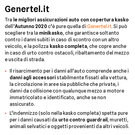
Genertel.it
Tra
le migliori assicurazioni auto con copertura kasko
dell’
Autunno 2020
c’è pure quella di
Genertel.it
. Si può
scegliere tra la
minikasko
, che garantisce soltanto
contro i danni subiti in caso di scontro con un altro
veicolo, e la polizza
kasko completa
, che copre anche
in caso di urto contro ostacoli, ribaltamento del mezzo
e uscita di strada.
Il risarcimento per i danni all’auto comprende anche i
danni agli accessori
stabilmente fissati alla vettura,
la circolazione in aree sia pubbliche che private, i
danni da collisione con qualunque mezzo a motore
immatricolato e identificato, anche se non
assicurato.
L’indennizzo (solo nella kasko completa) spetta pure
per i danni causati da
urto contro guardrail
, muretti,
animali selvatici e oggetti provenienti da altri veicoli.