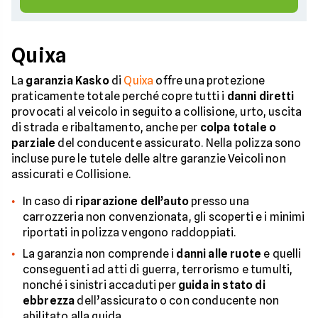
Quixa
La
garanzia Kasko
di
Quixa
offre una protezione
praticamente totale perché copre tutti i
danni diretti
provocati al veicolo in seguito a collisione, urto, uscita
di strada e ribaltamento, anche per
colpa totale o
parziale
del conducente assicurato. Nella polizza sono
incluse pure le tutele delle altre garanzie Veicoli non
assicurati e Collisione.
In caso di
riparazione dell’auto
presso una
carrozzeria non convenzionata, gli scoperti e i minimi
riportati in polizza vengono raddoppiati.
La garanzia non comprende i
danni alle ruote
e quelli
conseguenti ad atti di guerra, terrorismo e tumulti,
nonché i sinistri accaduti per
guida in stato di
ebbrezza
dell’assicurato o con conducente non
abilitato alla guida.