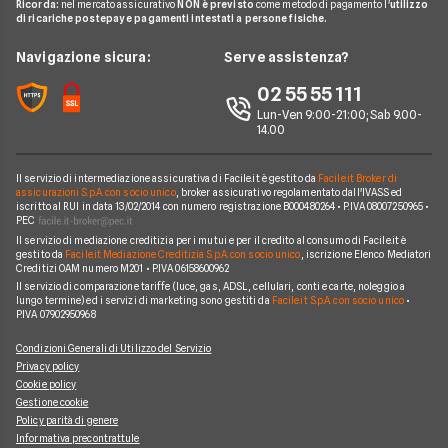
Ricorda:
nel mercato assicurativo
NON è previsto
come metodo di pagamento l'
utilizzo
Preventivo Assicurazione Viaggio
Allianz Direct
di ricariche postepay e pagamenti intestati a persone fisiche.
Noleggio Lungo Termine
Domande Assicurazioni
Assicurazione Professionale
RC Familiare
Linear
News
Navigazione sicura:
Serve assistenza?
Glossario Assicurativo
Assicurazione Avvocati
Assicurazione Auto Mensile
Prima.it
Chi siamo
02 55 55 111
Notizie Assicurazioni
Assicurazione Infortuni
Quixa
Lun-Ven 9:00-21:00; Sab 9.00-
Perché scegliere Facile.it
Argomenti in evidenza Assicurazioni
Assicurazione Cane
14.00
Verti
Contatti
Assicurazione Smartphone
UnipolSai
Il servizio di intermediazione assicurativa di Facile.it è gestito da
Facile.it Broker di
Mappa del sito
Assicurazione Autocarro
assicurazioni S.p.A. con socio unico
, broker assicurativo regolamentato dall'IVASS ed
iscritto al RUI in data 13/02/2014 con numero registrazione B000480264 • P.IVA 08007250965 •
Allianz
PEC
Il servizio di mediazione creditizia per i mutui e per il credito al consumo di Facile.it è
Compagnie e intermediari
gestito da
Facile.it Mediazione Creditizia S.p.A. con socio unico
, iscrizione Elenco Mediatori
Creditizi OAM numero M201 • P.IVA 06158600962
Il servizio di comparazione tariffe (luce, gas, ADSL, cellulari, conti e carte, noleggio a
lungo termine) ed i servizi di marketing sono gestiti da
Facile.it S.p.A. con socio unico
•
P.IVA 07902950968
Condizioni Generali di Utilizzo del Servizio
Privacy policy
Cookie policy
Gestione cookie
Policy parità di genere
Informativa precontrattule