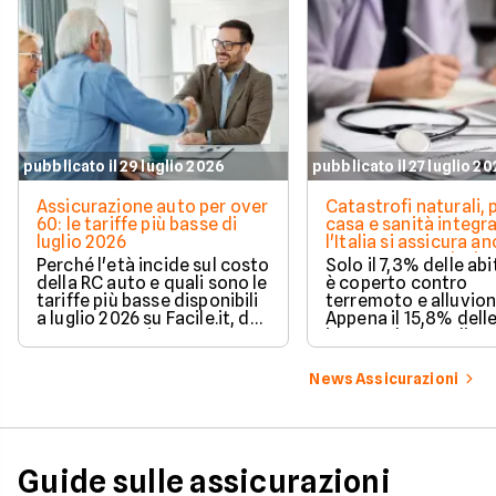
pubblicato il 29 luglio 2026
pubblicato il 27 luglio 2
Assicurazione auto per over
Catastrofi naturali, 
60: le tariffe più basse di
casa e sanità integra
luglio 2026
l'Italia si assicura a
troppo poco. I dati 
Perché l'età incide sul costo
Solo il 7,3% delle abi
della RC auto e quali sono le
è coperto contro
tariffe più basse disponibili
terremoto e alluvion
a luglio 2026 su Facile.it, da
Appena il 15,8% dell
106,32€ annui.
imprese ha la polizz
catastrofale obbligat
dati ANIA 2025 sul g
News Assicurazioni
assicurativo italiano
Guide sulle assicurazioni