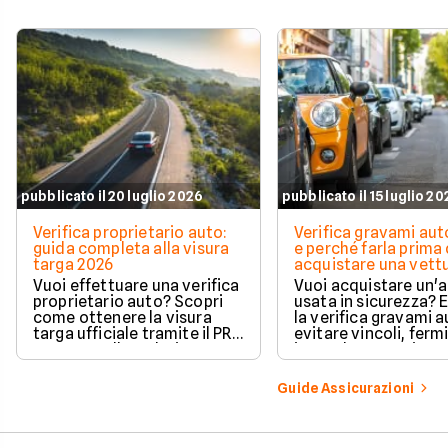
pubblicato il 20 luglio 2026
pubblicato il 15 luglio 2
Verifica proprietario auto:
Verifica gravami au
guida completa alla visura
e perché farla prima 
targa 2026
acquistare una vett
Vuoi effettuare una verifica
Vuoi acquistare un'
proprietario auto? Scopri
usata in sicurezza? 
come ottenere la visura
la verifica gravami a
targa ufficiale tramite il PRA
evitare vincoli, fermi
per controllare dati e
ipoteche. Scopri co
vincoli in totale sicurezza.
tutelare il tuo acqui
Guide Assicurazioni