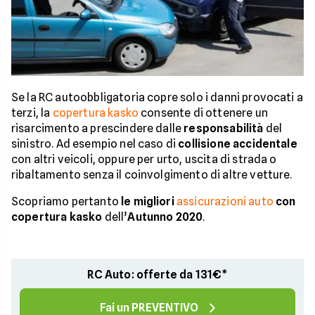
Se la RC autoobbligatoria copre solo i danni provocati a
terzi, la
copertura kasko
consente di ottenere un
risarcimento a prescindere dalle
responsabilità
del
sinistro. Ad esempio nel caso di
collisione accidentale
con altri veicoli, oppure per urto, uscita di strada o
ribaltamento senza il coinvolgimento di altre vetture.
Scopriamo pertanto
le migliori
assicurazioni auto
con
copertura kasko
dell’
Autunno 2020
.
RC Auto: offerte da 131€*
Fai un PREVENTIVO