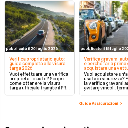
pubblicato il 20 luglio 2026
pubblicato il 15 luglio 2
Verifica proprietario auto:
Verifica gravami au
guida completa alla visura
e perché farla prima 
targa 2026
acquistare una vett
Vuoi effettuare una verifica
Vuoi acquistare un'
proprietario auto? Scopri
usata in sicurezza? 
come ottenere la visura
la verifica gravami a
targa ufficiale tramite il PRA
evitare vincoli, fermi
per controllare dati e
ipoteche. Scopri co
vincoli in totale sicurezza.
tutelare il tuo acqui
Guide Assicurazioni