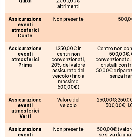
Quixa
2.000,00€
altrimenti
Assicurazione
Non presente
500,00
eventi
atmosferici
Conte
Assicurazione
1.250,00€ in
Centro non conve
eventi
centri non
500,00€. Ce
atmosferici
convenzionati,
convenzionato: So
Prima
20% del valore
cristalli con fra
assicurato del
50,00€ e riparazion
veicolo (fino a
senza franc
massimo
600,00€)
Assicurazione
Valore del
250,00€; 250,00€
eventi
veicolo
500,00€; 1.0
atmosferici
Verti
Assicurazione
Non presente
500,00€ (valore 
eventi
se si va da una c