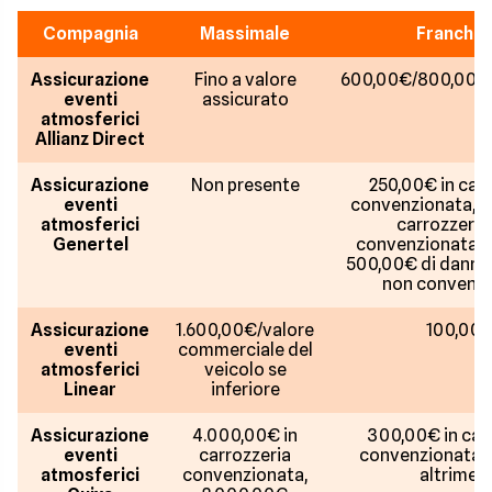
Compagnia
Massimale
Franchig
Assicurazione
Fino a valore
600,00€/800,00€
eventi
assicurato
atmosferici
Allianz Direct
Assicurazione
Non presente
250,00€ in car
eventi
convenzionata, 5
atmosferici
carrozzeria
Genertel
convenzionata s
500,00€ di danni;
non convenzi
Assicurazione
1.600,00€/valore
100,00
eventi
commerciale del
atmosferici
veicolo se
Linear
inferiore
Assicurazione
4.000,00€ in
300,00€ in car
eventi
carrozzeria
convenzionata,
atmosferici
convenzionata,
altriment