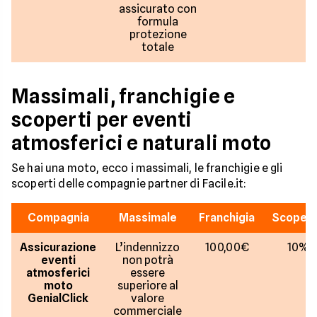
assicurato con
formula
protezione
totale
Massimali, franchigie e
scoperti per eventi
atmosferici e naturali moto
Se hai una moto, ecco i massimali, le franchigie e gli
scoperti delle compagnie partner di Facile.it:
Compagnia
Massimale
Franchigia
Scoper
Assicurazione
L’indennizzo
100,00€
10%
eventi
non potrà
atmosferici
essere
moto
superiore al
GenialClick
valore
commerciale