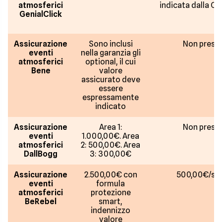
atmosferici
indicata dalla C
GenialClick
Assicurazione
Sono inclusi
Non prese
eventi
nella garanzia gli
atmosferici
optional, il cui
Bene
valore
assicurato deve
essere
espressamente
indicato
Assicurazione
Area 1:
Non prese
eventi
1.000,00€. Area
atmosferici
2: 500,00€. Area
DallBogg
3: 300,00€
Assicurazione
2.500,00€ con
500,00€/sin
eventi
formula
atmosferici
protezione
BeRebel
smart,
indennizzo
valore