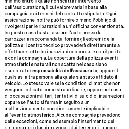
minimo entro il quale non scatta l’intervento
dell’assicurazione, il cui valore varia in base alla
compagnia e ai termini del contratto stipulato. Ogni
assicurazione inoltre può fornire o meno l’obbligo di
rivolgersi per le riparazioni a un’officina convenzionata.
In questo caso basta lasciare l’auto presso la
carrozzeria raccomandata, fornire gli estremi della
polizza e il centro tecnico provvederà direttamente a
effettuare tutte le riparazioni concordate con il perito
e con la compagnia. La copertura della polizza eventi
atmosferici e naturali non scatta nel caso siano
riscontrate
responsabilità dell’assicurato
, oppure di
qualsiasi altra persona alla quale sia stato affidato il
veicolo. Lo stesso vale se le condizioni climatiche non
vengono indicate come straordinarie, oppure nel caso
di occupazioni militari, tentativi di suicidio, insurrezioni
oppure se l’auto si ferma in seguito a un
malfunzionamento non direttamente implicabile
all’evento atmosferico. Alcune compagnie prevedono
delle eccezioni, come ad esempio l'inserimento del
rimborso per i danni provocati dai terremoti, oppure