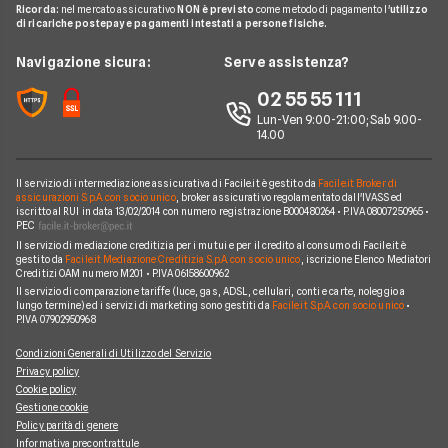
Agenzie Assicurative
Assicurazione Mutuo
Ricorda:
nel mercato assicurativo
NON è previsto
come metodo di pagamento l'
utilizzo
Preventivo Assicurazione Viaggio
Allianz Direct
di ricariche postepay e pagamenti intestati a persone fisiche.
Noleggio Lungo Termine
Domande Assicurazioni
Assicurazione Professionale
RC Familiare
Linear
News
Navigazione sicura:
Serve assistenza?
Glossario Assicurativo
Assicurazione Avvocati
Assicurazione Auto Mensile
Prima.it
Chi siamo
02 55 55 111
Notizie Assicurazioni
Assicurazione Infortuni
Quixa
Lun-Ven 9:00-21:00; Sab 9.00-
Perché scegliere Facile.it
Argomenti in evidenza Assicurazioni
Assicurazione Cane
14.00
Verti
Contatti
Assicurazione Smartphone
UnipolSai
Il servizio di intermediazione assicurativa di Facile.it è gestito da
Facile.it Broker di
Mappa del sito
Assicurazione Autocarro
assicurazioni S.p.A. con socio unico
, broker assicurativo regolamentato dall'IVASS ed
iscritto al RUI in data 13/02/2014 con numero registrazione B000480264 • P.IVA 08007250965 •
Allianz
PEC
Il servizio di mediazione creditizia per i mutui e per il credito al consumo di Facile.it è
Compagnie e intermediari
gestito da
Facile.it Mediazione Creditizia S.p.A. con socio unico
, iscrizione Elenco Mediatori
Creditizi OAM numero M201 • P.IVA 06158600962
Il servizio di comparazione tariffe (luce, gas, ADSL, cellulari, conti e carte, noleggio a
lungo termine) ed i servizi di marketing sono gestiti da
Facile.it S.p.A. con socio unico
•
P.IVA 07902950968
Condizioni Generali di Utilizzo del Servizio
Privacy policy
Cookie policy
Gestione cookie
Policy parità di genere
Informativa precontrattule