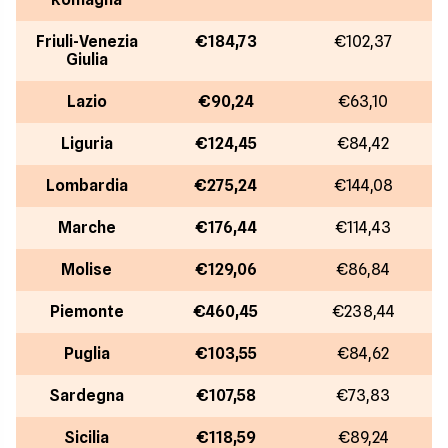
Friuli-Venezia
€184,73
€102,37
Giulia
Lazio
€90,24
€63,10
Liguria
€124,45
€84,42
Lombardia
€275,24
€144,08
Marche
€176,44
€114,43
Molise
€129,06
€86,84
Piemonte
€460,45
€238,44
Puglia
€103,55
€84,62
Sardegna
€107,58
€73,83
Sicilia
€118,59
€89,24