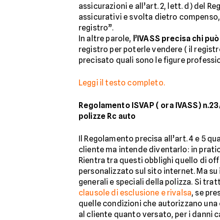
assicurazioni e all’art. 2, lett. d) del
assicurativi e svolta dietro compenso,
registro”.
In altre parole,
l’IVASS precisa chi può
registro per poterle vendere ( il regist
precisato quali sono le figure professio
Leggi il testo completo.
Regolamento ISVAP ( ora IVASS) n.23/20
polizze Rc auto
Il Regolamento precisa all’art. 4 e 5 qua
cliente ma intende diventarlo: in prati
Rientra tra questi obblighi quello di of
personalizzato sul sito internet. Ma su
generali e speciali della polizza. Si trat
clausole di esclusione e rivalsa
, se pre
quelle condizioni che autorizzano una 
al cliente quanto versato, per i danni 