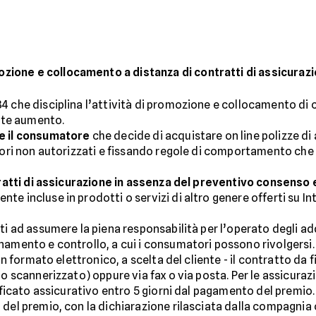
ione e collocamento a distanza di contratti di assicuraz
4 che disciplina l’attività di promozione e collocamento di c
ante aumento.
e il consumatore
che decide di acquistare on line polizze d
atori non autorizzati e fissando regole di comportamento che 
ratti di assicurazione in assenza del preventivo consenso 
 incluse in prodotti o servizi di altro genere offerti su Inte
ti ad assumere la piena responsabilità per l’operato degli ad
namento e controllo, a cui i consumatori possono rivolgersi
 in formato elettronico, a scelta del cliente - il contratto da 
lo scannerizzato) oppure via fax o via posta. Per le assicura
tificato assicurativo entro 5 giorni dal pagamento del premio
 del premio, con la dichiarazione rilasciata dalla compagni