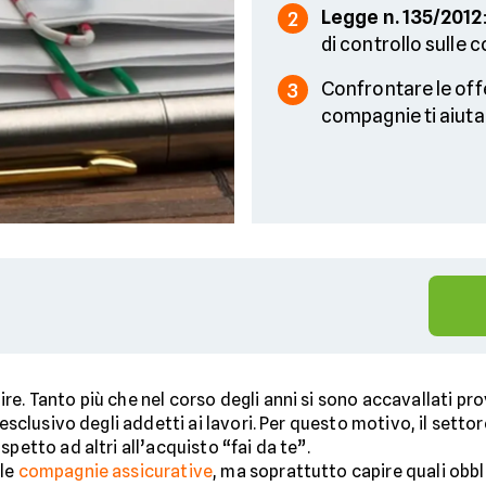
Legge n. 135/2012
2
di controllo sulle
Confrontare le off
3
compagnie ti aiuta
re. Tanto più che nel corso degli anni si sono accavallati p
o esclusivo degli addetti ai lavori. Per questo motivo, il sett
petto ad altri all’acquisto “fai da te”.
 le
compagnie assicurative
, ma soprattutto capire quali obbl