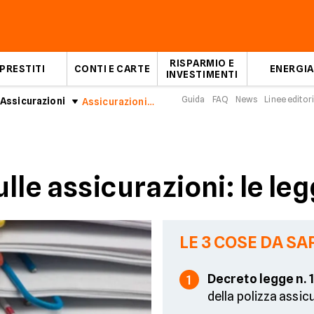
RISPARMIO E
PRESTITI
CONTI E CARTE
ENERGIA
INVESTIMENTI
Guida
FAQ
News
Linee editori
Assicurazioni
Assicurazioni: tutte le norme in tasca
lle assicurazioni: le leg
LE 3 COSE DA SA
Decreto legge n. 
1
della polizza assic