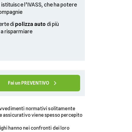
: istituisce l’IVASS, che ha potere
 compagnie
erte di
polizza auto
di più
 a risparmiare
Fai un PREVENTIVO
rovvedimenti normativi solitamente
ore assicurativo viene spesso percepito
ighi hanno nei confronti dei loro