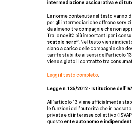
intermediazione assicurativa e di tut
Le norme contenute nel testo vanno dall
per gli intermediari che offrono serviz
da almeno tre compagnie che non appa
Tra le novità più importanti per i cons
scatole nere”
. Nel testo viene indica
siano a carico delle compagnie che dev
tariffe stabilite ai sensi dell'articol
viene siglato il contratto tra consum
Leggi il testo completo
.
Legge n. 135/2012 - Istituzione dell’I
All’articolo 13 viene ufficialmente stabi
le funzioni dell’autorità che in passato
private e di interesse collettivo (ISVAP
questo
ente autonomo e indipenden