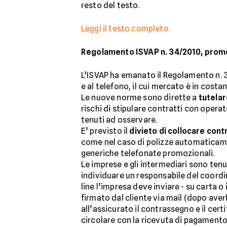
resto del testo.
Leggi il testo completo.
Regolamento ISVAP n. 34/2010, promoz
L’ISVAP ha emanato il Regolamento n. 3
e al telefono, il cui mercato è in cost
Le nuove norme sono dirette a
tutelar
rischi di stipulare contratti con oper
tenuti ad osservare.
E’ previsto il
divieto di collocare cont
come nel caso di polizze automaticamente
generiche telefonate promozionali.
Le imprese e gli intermediari sono tenu
individuare un responsabile del coordi
line l’impresa deve inviare - su carta o
firmato dal cliente via mail (dopo aver
all’assicurato il contrassegno e il cer
circolare con la ricevuta di pagamento