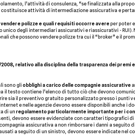
 Regolamento, l’attività di consulenza, “se finalizzata alla pro
 costituisce attività di intermediazione assicurativa e perta
 vendere polizze e quali requisiti occorre avere
per poter e
ro unico degli intermediari assicurativi e riassicurativi - RUI)
nali che possono vendere polizze tra cui il “broker” e il prom
08, relativo alla disciplina della trasparenza dei premi e 
li sono gli
obblighi a carico delle compagnie assicurative
a
ca il testo contiene l’elenco di tutto ciò che devono comunic
frire sia il preventivo gratuito personalizzato presso i punti v
 internet e nelle agenzie devono essere disponibili anche i d
ta di un
regolamento particolarmente importante per i co
senti, devono essere evidenziate con caratteri tipografici di p
compagnia assicurativa a non rimborsare i danni a seguito di
causati a seguito di un sinistro, devono essere indicate nel c