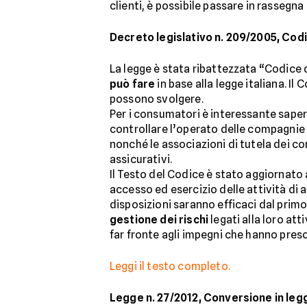
clienti, è possibile passare in rassegna 
Decreto legislativo n. 209/2005, Codi
La legge è stata ribattezzata “Codice 
può fare
in base alla legge italiana. I
possono svolgere.
Per i consumatori è interessante sapere
controllare l’operato delle compagnie as
nonché le associazioni di tutela dei co
assicurativi.
Il Testo del Codice è stato aggiornato 
accesso ed esercizio delle attività di 
disposizioni saranno efficaci dal primo
gestione dei rischi
legati alla loro att
far fronte agli impegni che hanno preso
Leggi il testo completo.
Legge n. 27/2012, Conversione in legg