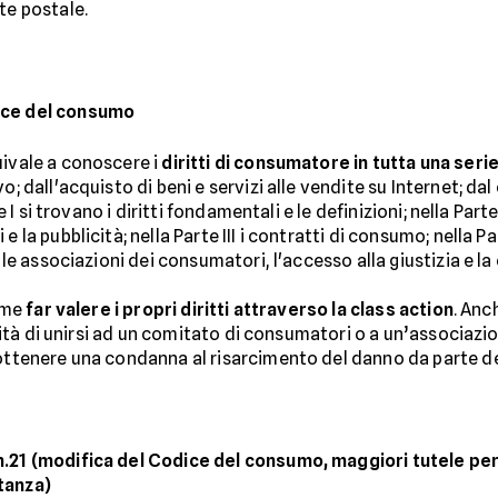
te postale.
dice del consumo
uivale a conoscere i
diritti di consumatore in tutta una serie
o; dall'acquisto di beni e servizi alle vendite su Internet; da
te I si trovano i diritti fondamentali e le definizioni; nella Par
 la pubblicità; nella Parte III i contratti di consumo; nella Par
 le associazioni dei consumatori, l'accesso alla giustizia e la 
come
far valere i propri diritti attraverso la class action
. Anc
bilità di unirsi ad un comitato di consumatori o a un’associaz
 ottenere una condanna al risarcimento del danno da parte d
n.21 (modifica del Codice del consumo, maggiori tutele per 
tanza)