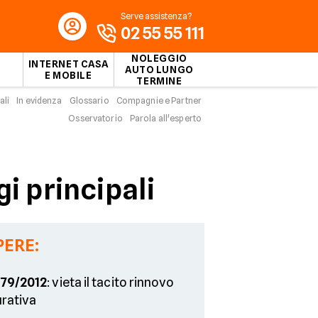
Serve assistenza?
02 55 55 111
NOLEGGIO
INTERNET CASA
AUTO LUNGO
E MOBILE
TERMINE
ali
In evidenza
Glossario
Compagnie e Partner
Osservatorio
Parola all'esperto
gi principali
PERE:
179/2012
: vieta il tacito rinnovo
urativa