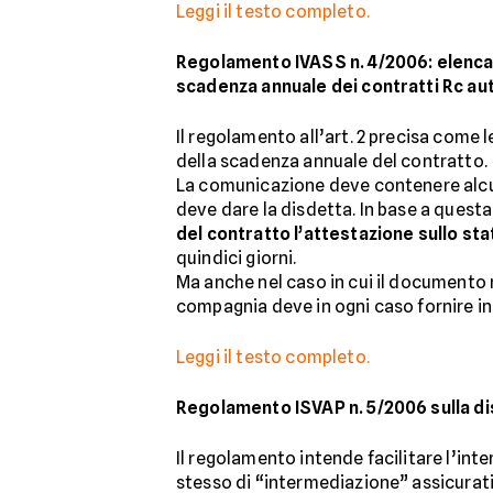
Leggi il testo completo.
Regolamento IVASS n. 4/2006: elenca 
scadenza annuale dei contratti Rc au
Il regolamento all’art. 2 precisa come
della scadenza annuale del contratto.
La comunicazione deve contenere alcune
deve dare la disdetta. In base a quest
del contratto l’attestazione sullo sta
quindici giorni.
Ma anche nel caso in cui il documento r
compagnia deve in ogni caso fornire in 
Leggi il testo completo.
Regolamento ISVAP n. 5/2006 sulla disc
Il regolamento intende facilitare l’int
stesso di “intermediazione” assicurativa