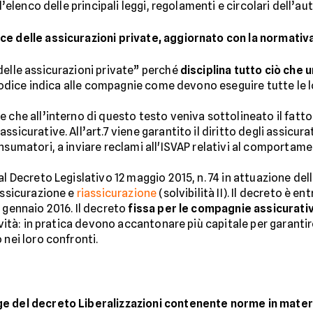
l’elenco delle principali leggi, regolamenti e circolari dell’au
ce delle assicurazioni private, aggiornato con la normativ
delle assicurazioni private” perché
disciplina tutto ciò che
l Codice indica alle compagnie come devono eseguire tutte le l
 che all’interno di questo testo veniva sottolineato il fatto
sicurative. All’art.7 viene garantito il diritto degli assicurat
nsumatori, a inviare reclami all'ISVAP relativi al comportame
al Decreto Legislativo 12 maggio 2015, n. 74 in attuazione del
assicurazione e
riassicurazione
(solvibilità II). Il decreto è e
 gennaio 2016. Il decreto
fissa per le compagnie assicurative
ività: in pratica devono accantonare più capitale per garantir
 nei loro confronti.
e del decreto Liberalizzazioni contenente norme in materi