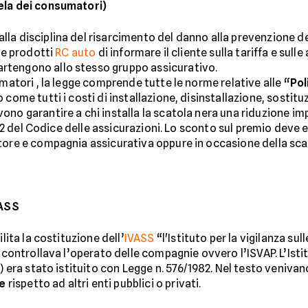
ela dei consumatori)
a disciplina del risarcimento del danno alla prevenzione dell
i e prodotti
RC auto
di informare il cliente sulla tariffa e sul
rtengono allo stesso gruppo assicurativo.
umatori , la legge comprende tutte le norme relative alle
“Pol
to come tutti i costi di installazione, disinstallazione, sost
ono garantire a chi installa la scatola nera una riduzione im
o 132 del Codice delle assicurazioni. Lo sconto sul premio dev
atore e compagnia assicurativa oppure in occasione della sc
VASS
lita la costituzione dell’
IVASS
“l'Istituto per la vigilanza su
 controllava l’operato delle compagnie ovvero l’ISVAP. L’Istit
) era stato istituito con Legge n. 576/1982. Nel testo venivano 
te
rispetto ad altri enti pubblici o privati.