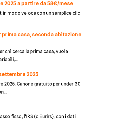
bre 2025 a partire da 58€/mese
.it in modo veloce con un semplice clic
er prima casa, seconda abitazione
r chi cerca la prima casa, vuole
abili,...
i settembre 2025
bre 2025. Canone gratuito per under 30
n...
o fisso, l'IRS (o Eurirs), con i dati