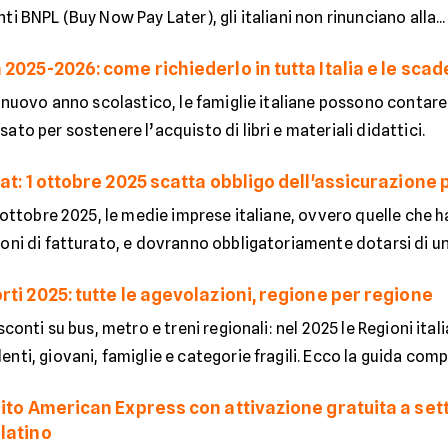
ti BNPL (Buy Now Pay Later), gli italiani non rinunciano alla...
2025-2026: come richiederlo in tutta Italia e le sca
l nuovo anno scolastico, le famiglie italiane possono contar
ato per sostenere l’acquisto di libri e materiali didattici.
at: 1 ottobre 2025 scatta obbligo dell'assicurazione
° ottobre 2025, le medie imprese italiane, ovvero quelle che h
oni di fatturato, e dovranno obbligatoriamente dotarsi di una
ti 2025: tutte le agevolazioni, regione per regione
 sconti su bus, metro e treni regionali: nel 2025 le Regioni ita
nti, giovani, famiglie e categorie fragili. Ecco la guida compl
dito American Express con attivazione gratuita a se
latino