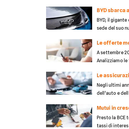
BYD sbarca a 
BYD, il gigant
sede del suo n
Le offerte mo
A settembre 20
Analizziamo le 
Le assicurazio
Negli ultimi an
dell'auto e del
Mutui in cres
Presto la BCE t
tassi di intere