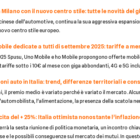
Milano con il nuovo centro stile: tutte le novità del 
e cinese dell'automotive, continua la sua aggressiva espansi
uovo centro stile europeo.
bile dedicate a tutti di settembre 2025: tariffe a m
25 Spusu, Uno Mobile e ho Mobile propongono offerte mobile
tariffe sotto i 10€ al mese con giga abbondanti, 4G e 5G inclu
ni auto in Italia: trend, differenze territoriali e consi
ni, il premio medio è variato perché è variato il mercato. Alcu
l'automobilista, l'alimentazione, la presenza della scatola ner
cita del + 25%: Italia ottimista nonostante l’inflazion
errà la sesta riunione di politica monetaria, un incontro chi
sse e le possibili conseguenze sul mercato dei mutui. In questo