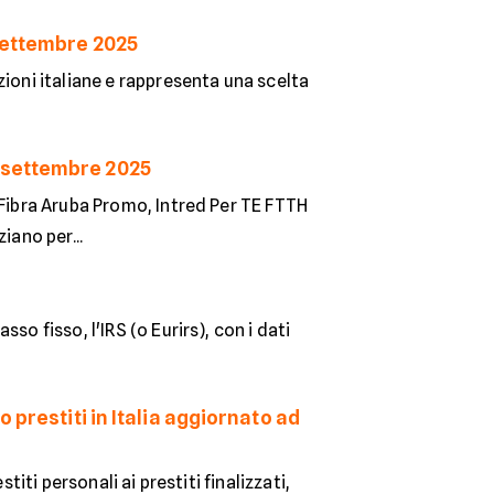
 settembre 2025
zioni italiane e rappresenta una scelta
t a settembre 2025
 Fibra Aruba Promo, Intred Per TE FTTH
iano per...
o fisso, l'IRS (o Eurirs), con i dati
 prestiti in Italia aggiornato ad
titi personali ai prestiti finalizzati,