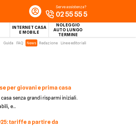
Serve assistenza?
02 55 55 5
NOLEGGIO
INTERNET CASA
AUTO LUNGO
E MOBILE
TERMINE
Guida
FAQ
News
Redazione
Linee editoriali
se per giovani e prima casa
asa senza grandi risparmi iniziali.
li, e...
5: tariffe a partire da