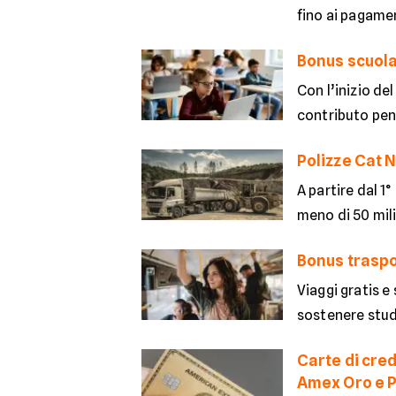
fino ai pagamen
Bonus scuola 
Con l’inizio de
contributo pens
Polizze Cat N
A partire dal 1
meno di 50 mili
Bonus traspor
Viaggi gratis e
sostenere stude
Carte di cre
Amex Oro e P