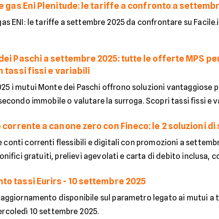
e gas Eni Plenitude: le tariffe a confronto a settem
gas ENI: le tariffe a settembre 2025 da confrontare su Facile
dei Paschi a settembre 2025: tutte le offerte MPS p
 tassi fissi e variabili
25 i mutui Monte dei Paschi offrono soluzioni vantaggiose pe
secondo immobile o valutare la surroga. Scopri tassi fissi e vari
 corrente a canone zero con Fineco: le 2 soluzioni d
conti correnti flessibili e digitali con promozioni a settem
onifici gratuiti, prelievi agevolati e carta di debito inclusa, co
o tassi Eurirs - 10 settembre 2025
 aggiornamento disponibile sul parametro legato ai mutui a tass
ercoledì 10 settembre 2025.