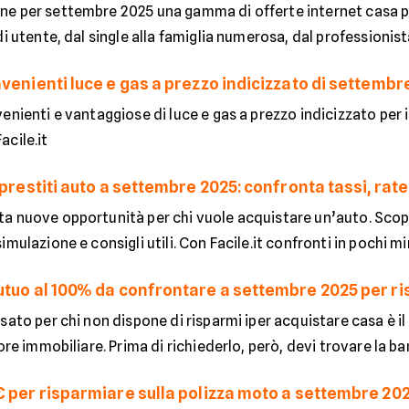
e per settembre 2025 una gamma di offerte internet casa pe
i utente, dal single alla famiglia numerosa, dal professionista 
venienti luce e gas a prezzo indicizzato di settembr
enienti e vantaggiose di luce e gas a prezzo indicizzato per
acile.it
 prestiti auto a settembre 2025: confronta tassi, rat
 nuove opportunità per chi vuole acquistare un’auto. Scopri 
mulazione e consigli utili. Con Facile.it confronti in pochi min
utuo al 100% da confrontare a settembre 2025 per ri
sato per chi non dispone di risparmi iper acquistare casa è i
ore immobiliare. Prima di richiederlo, però, devi trovare la ban
€ per risparmiare sulla polizza moto a settembre 20