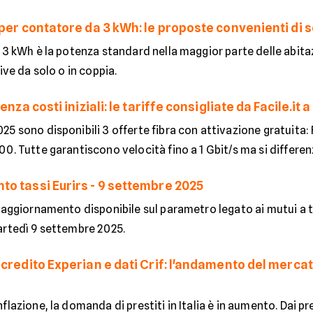
 per contatore da 3 kWh: le proposte convenienti di
 3 kWh è la potenza standard nella maggior parte delle abita
ive da solo o in coppia.
senza costi iniziali: le tariffe consigliate da Facile.i
5 sono disponibili 3 offerte fibra con attivazione gratuita:
0. Tutte garantiscono velocità fino a 1 Gbit/s ma si differenz
o tassi Eurirs - 9 settembre 2025
 aggiornamento disponibile sul parametro legato ai mutui a tass
artedì 9 settembre 2025.
credito Experian e dati Crif: l'andamento del mercato
lazione, la domanda di prestiti in Italia è in aumento. Dai pres