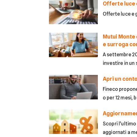
Offerte luce 
Offerte luce e 
Mutui Monte 
e surroga con
A settembre 20
investire in un 
Apri un conto
Fineco propone 
o per 12 mesi, b
Aggiornament
Scopri l'ultimo
aggiornati a m