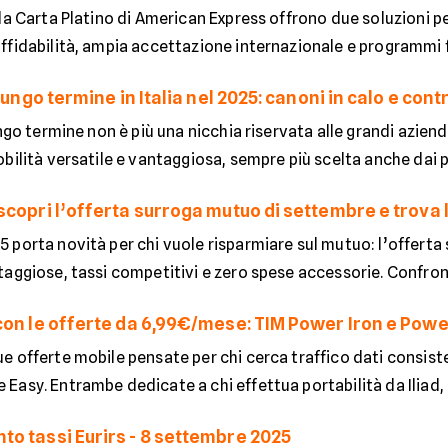
 la Carta Platino di American Express offrono due soluzioni 
fidabilità, ampia accettazione internazionale e programmi fe
lungo termine in Italia nel 2025: canoni in calo e contr
ungo termine non è più una nicchia riservata alle grandi azie
bilità versatile e vantaggiosa, sempre più scelta anche dai p
copri l’offerta surroga mutuo di settembre e trova l
 porta novità per chi vuole risparmiare sul mutuo: l’offert
aggiose, tassi competitivi e zero spese accessorie. Confront
con le offerte da 6,99€/mese: TIM Power Iron e Pow
e offerte mobile pensate per chi cerca traffico dati consist
asy. Entrambe dedicate a chi effettua portabilità da Iliad, 
o tassi Eurirs - 8 settembre 2025