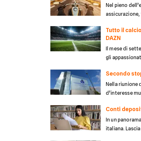
Nel pieno dell’
assicurazione,
Tutto il cal
DAZN
Il mese di set
gli appassionat
Secondo stop 
Nella riunione 
d’interesse mut
Conti deposit
In un panorama 
italiana. Lasci