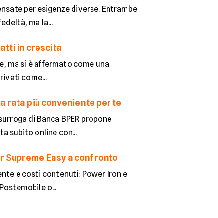
pensate per esigenze diverse. Entrambe
deltà, ma la...
atti in crescita
nde, ma si è affermato come una
rivati come...
a rata più conveniente per te
a surroga di Banca BPER propone
a subito online con...
er Supreme Easy a confronto
ente e costi contenuti: Power Iron e
Postemobile o...