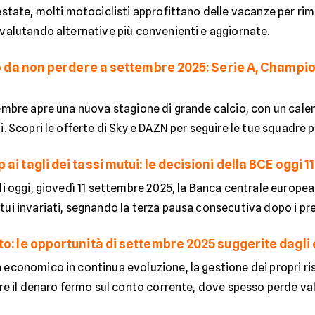
estate, molti motociclisti approfittano delle vacanze per ri
 valutando alternative più convenienti e aggiornate.
cio da non perdere a settembre 2025: Serie A, Champi
tembre apre una nuova stagione di grande calcio, con un cale
i. Scopri le offerte di Sky e DAZN per seguire le tue squadre p
ai tagli dei tassi mutui: le decisioni della BCE oggi 
di oggi, giovedì 11 settembre 2025, la Banca centrale europea
ui invariati, segnando la terza pausa consecutiva dopo i prec
o: le opportunità di settembre 2025 suggerite dagli es
economico in continua evoluzione, la gestione dei propri ris
are il denaro fermo sul conto corrente, dove spesso perde valo