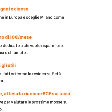
gigante cinese
one in Europa e sceglie Milano come
eno di 10€/mese
 dedicate a chi vuole risparmiare.
si e chiamate...
gli utili
ni fattori come la residenza, l'età
a...
e, attesa la riunione BCE sui tassi
ave per valutare le prossime mosse sui
...