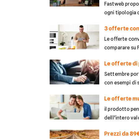
Fastweb propon
ogni tipologia d
3 offerte con
Le offerte conv
comparare su F
Le offerte di
Settembre porta
con esempi di si
Le offerte m
il prodotto pen
delll'intero val
Prezzi da 89