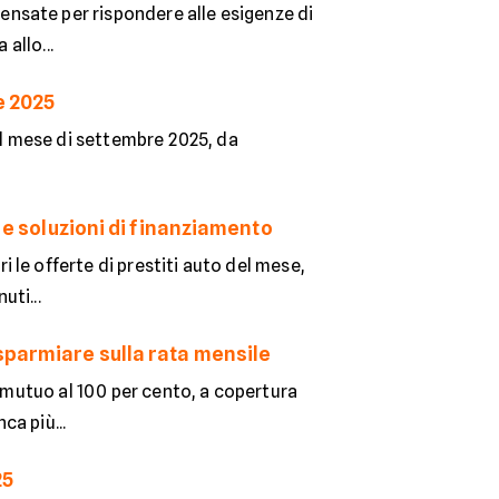
nsate per rispondere alle esigenze di
allo...
e 2025
 il mese di settembre 2025, da
e e soluzioni di finanziamento
le offerte di prestiti auto del mese,
uti...
sparmiare sulla rata mensile
l mutuo al 100 per cento, a copertura
ca più...
25