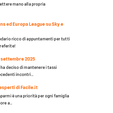
mettere mano alla propria
ons ed Europa League su Sky e
ndario ricco di appuntamenti per tutti
referite!
11 settembre 2025
 ha deciso di mantenere i tassi
edenti incontri...
perti di Facile.it
parmi è una priorità per ogni famiglia
re a...