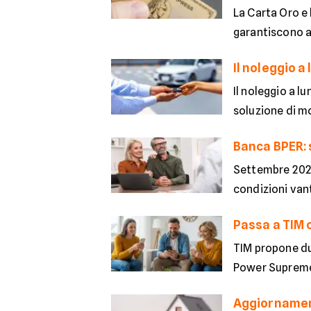
La Carta Oro e
garantiscono af
Il noleggio a 
Il noleggio a l
soluzione di mo
Banca BPER: s
Settembre 2025
condizioni vant
Passa a TIM 
TIM propone du
Power Supreme E
Aggiornament