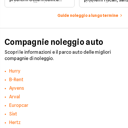
urbana: traffico intenso,
richieste di pagame
parcheggi limitati e costi di
inattese.
gestione sempre più alti.
Guide noleggio a lungo termine
Compagnie noleggio auto
Scopri le informazioni e il parco auto delle migliori
compagnie di noleggio.
Hurry
B-Rent
Ayvens
Arval
Europcar
Sixt
Hertz