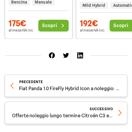
Benzina
Manuale
Mild Hybrid
Automati
175€
192€
Scopri
Scopri
al mese IVA inc.
al mese IVA inc.
PRECEDENTE
Fiat Panda 1.0 FireFly Hybrid Icon a noleggio: offerte e dotazioni
SUCCESSIVO
Offerte noleggio lungo termine Citroën C3 e E-C3 a dicembre 2025: costi e vantaggi