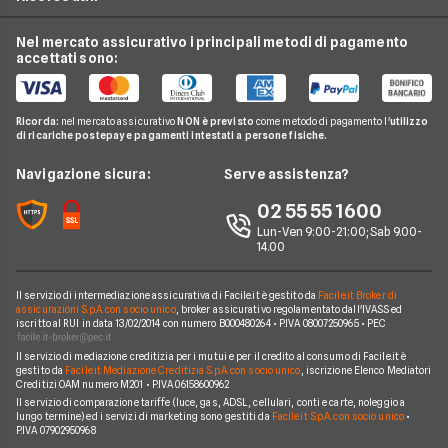
Audi
Luce e Gas
Noleggio auto elettriche
Hurry
BMW
Nel mercato assicurativo i principali metodi di pagamento
Conti e Carte
Guide noleggio auto
Noleggio monovolume
accettati sono:
Leasys
Citroen
Telefonia Mobile
News noleggio auto
LeasePlan
Fiat
Pay TV
Glossario noleggio auto
Ricorda:
nel mercato assicurativo
NON è previsto
come metodo di pagamento l'
utilizzo
B-rent
Ford
di ricariche postepay e pagamenti intestati a persone fisiche.
Noleggio Lungo Termine
Compagnie noleggio auto
Mercedes
News
Navigazione sicura:
Serve assistenza?
Alphabet
Nissan
Chi siamo
02 55 55 1600
Athlon
Peugeot
Lun-Ven 9:00-21:00; Sab 9.00-
Perché scegliere Facile.it
14.00
CarServer
Smart
Contatti
Gruppo Bonifacio
Volkswagen
Il servizio di intermediazione assicurativa di Facile.it è gestito da
Facile.it Broker di
Mappa del sito
assicurazioni S.p.A. con socio unico
, broker assicurativo regolamentato dall'IVASS ed
Program
iscritto al RUI in data 13/02/2014 con numero B000480264 • P.IVA 08007250965 • PEC
Horizon Automotive
Il servizio di mediazione creditizia per i mutui e per il credito al consumo di Facile.it è
gestito da
Facile.it Mediazione Creditizia S.p.A. con socio unico
, iscrizione Elenco Mediatori
Creditizi OAM numero M201 • P.IVA 06158600962
Il servizio di comparazione tariffe (luce, gas, ADSL, cellulari, conti e carte, noleggio a
lungo termine) ed i servizi di marketing sono gestiti da
Facile.it S.p.A. con socio unico
•
P.IVA 07902950968