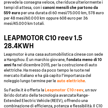
prevede la consegna veloce, che riduce ulteriormente i
tempi di attesa, con i
canoni mensili che partono da
559 euro
per una durata di 60 mesi/75.000 km, 578 euro
per 48 mesi/60.000 km oppure 608 euro per 36
mesi/45.000 km totali.
LEAPMOTOR C10 reev 1.5
28.4KWH
Leapmotor è una casa automobilistica cinese con sede
a Hangzhou. È un marchio giovane,
fondata meno di 10
anni fa
nel dicembre 2015, per la costruzione di auto
elettriche. Ha messo da poco tempo le ruote nel
mercato italiano e ha già capito l'importanza del
noleggio lungo termine per le
auto elettriche
.
Su Facile.it è offerta la
Leapmotor C10 reev
, un suv
ibrido dotato della tecnologia avanzata Range-
Extended Electric Vehicle (REEV), offrendo una
combinazione di efficienza, potenza e flessibilità. Il C10