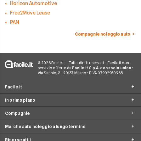
Horizon Automotive
Free2Move Lease
PAN
Compagnie noleggio auto
© 2026 Facile.it
Tutti i diritti riservati
Facile.it è un
servizio offerto da
Facile.it S.p.A. con socio unico
•
Via Sannio, 3 - 20137 Milano • P.IVA 07902950968
Facile.it
In primo piano
Assicurazioni
Compagnie
Prestiti
Noleggio lungo termine
Mutui
Marche auto noleggio a lungo termine
City Car Noleggio lungo termine
Ald automotive
Internet Casa
Noleggio SUV
Risorse utili
Arval