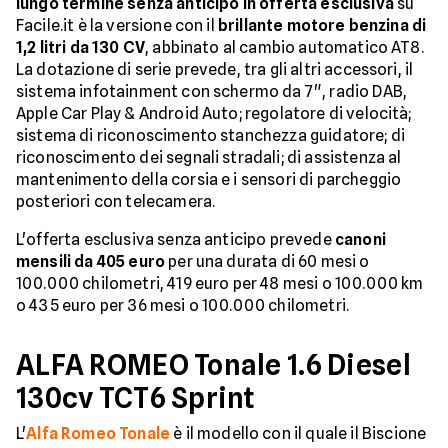
lungo termine senza anticipo in offerta esclusiva
su
Facile.it è la versione con il
brillante motore benzina di
1,2 litri da 130 CV
, abbinato al cambio automatico AT8.
La dotazione di serie prevede, tra gli altri accessori, il
sistema infotainment con schermo da 7", radio DAB,
Apple Car Play & Android Auto; regolatore di velocità;
sistema di riconoscimento stanchezza guidatore; di
riconoscimento dei segnali stradali; di assistenza al
mantenimento della corsia e i sensori di parcheggio
posteriori con telecamera.
L'offerta esclusiva senza anticipo prevede
canoni
mensili da 405 euro
per una durata di 60 mesi o
100.000 chilometri, 419 euro per 48 mesi o 100.000 km
o 435 euro per 36 mesi o 100.000 chilometri.
ALFA ROMEO Tonale 1.6 Diesel
130cv TCT6 Sprint
L'
Alfa Romeo Tonale
è il modello con il quale il Biscione