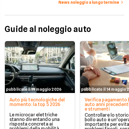
News noleggio a lungo termine
Guide al noleggio auto
pubblicato il 19 maggio 2026
pubblicato il 14 maggio 
Auto più tecnologiche del
Verifica pagamento 
momento: la top 5 2026
auto anni precedenti
e strumenti
Le microcar elettriche
Controllare lo storic
stanno diventando una
bollo auto è un’oper
risposta concreta ai
importante per evit
problemi della mobilità
problemi fiscali, san