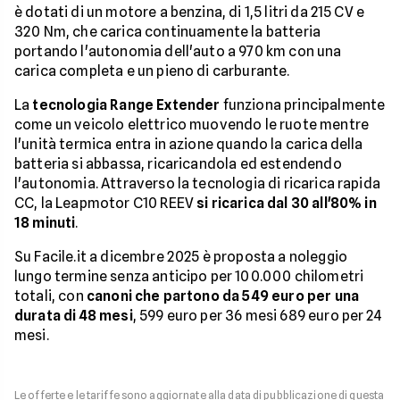
è dotati di un motore a benzina, di 1,5 litri da 215 CV e
320 Nm, che carica continuamente la batteria
portando l'autonomia dell'auto a 970 km con una
carica completa e un pieno di carburante.
La
tecnologia Range Extender
funziona principalmente
come un veicolo elettrico muovendo le ruote mentre
l'unità termica entra in azione quando la carica della
batteria si abbassa, ricaricandola ed estendendo
l'autonomia. Attraverso la tecnologia di ricarica rapida
CC, la Leapmotor C10 REEV
si ricarica dal 30 all'80% in
18 minuti
.
Su Facile.it a dicembre 2025 è proposta a noleggio
lungo termine senza anticipo per 100.000 chilometri
totali, con
canoni che partono da 549 euro per una
durata di 48 mesi
, 599 euro per 36 mesi 689 euro per 24
mesi.
Le offerte e le tariffe sono aggiornate alla data di pubblicazione di questa