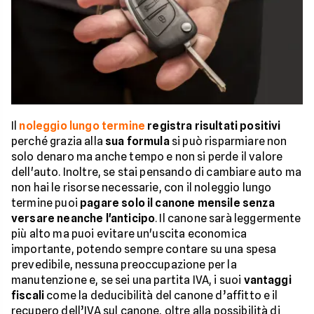
Il
noleggio lungo termine
registra risultati positivi
perché grazia alla
sua formula
si può risparmiare non
solo denaro ma anche tempo e non si perde il valore
dell'auto. Inoltre, se stai pensando di cambiare auto ma
non hai le risorse necessarie, con il noleggio lungo
termine puoi
pagare solo il canone mensile senza
versare neanche l'anticipo
. Il canone sarà leggermente
più alto ma puoi evitare un'uscita economica
importante, potendo sempre contare su una spesa
prevedibile, nessuna preoccupazione per la
manutenzione e, se sei una partita IVA, i suoi
vantaggi
fiscali
come la deducibilità del canone d’affitto e il
recupero dell’IVA sul canone, oltre alla possibilità di