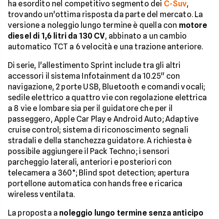
ha esordito nel competitivo segmento dei
C-Suv
,
trovando un'ottima risposta da parte del mercato. La
versione a noleggio lungo termine è quella con
motore
diesel di 1,6 litri da 130 CV
, abbinato a un cambio
automatico TCT a 6 velocità e una trazione anteriore.
Di serie, l'allestimento Sprint include tra gli altri
accessori il sistema Infotainment da 10.25" con
navigazione, 2 porte USB, Bluetooth e comandi vocali;
sedile elettrico a quattro vie con regolazione elettrica
a 8 vie e lombare sia per il guidatore che per il
passeggero, Apple Car Play e Android Auto; Adaptive
cruise control; sistema di riconoscimento segnali
stradali e della stanchezza guidatore. A richiesta è
possibile aggiungere il Pack Techno; i sensori
parcheggio laterali, anteriori e posteriori con
telecamera a 360°; Blind spot detection; apertura
portellone automatica con hands free e ricarica
wireless ventilata.
La proposta a
noleggio lungo termine senza anticipo