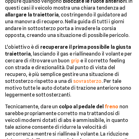
oppure quando vengono
bloccate le ruote anteriori
. In
questi casi il veicolo mostra una chiara tendenza ad
allargare la traiettoria
, costringendo il guidatore ad
una manovra di recupero. Nella guida di tutti i giorni
andare in sottosterzo porta a invadere la corsia
opposta, creando una situazione di possibile pericolo.
L'obiettivo è di
recuperare il prima possibile la giusta
traiettoria
, lasciando il gas e riallineando il volante per
cercare di ritrovare un buon
grip
e il corretto feeling
con strada e direzionalità. Dal punto di vista del
recupero, è più semplice gestire una situazione di
sottosterzo rispetto a una di
sovrasterzo
. Per tale
motivo tutte le auto dotate di trazione anteriore sono
leggermente sottosterzanti.
Tecnicamente, dare un
colpo al pedale del
freno
non
sarebbe propriamente corretto ma trattandosi di
veicoli moderni dotati di abs è ammissibile, in quanto
tale azione consente di ridurre la velocità di
percorrenza mentre si riallinea il volante. La riduzione