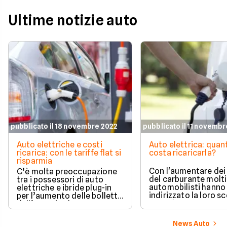
Ultime notizie auto
pubblicato il 18 novembre 2022
pubblicato il 11 novemb
Auto elettriche e costi
Auto elettrica: quan
ricarica: con le tariffe flat si
costa ricaricarla?
risparmia
Con l'aumentare dei
C’è molta preoccupazione
del carburante molti
tra i possessori di auto
automobilisti hanno
elettriche e ibride plug-in
indirizzato la loro sc
per l’aumento delle bollette
verso le auto a zero
dell’energia che
emissioni, ma consi
inevitabilmente ricade sui
anche il caro energia
costi delle ricariche, col
News Auto