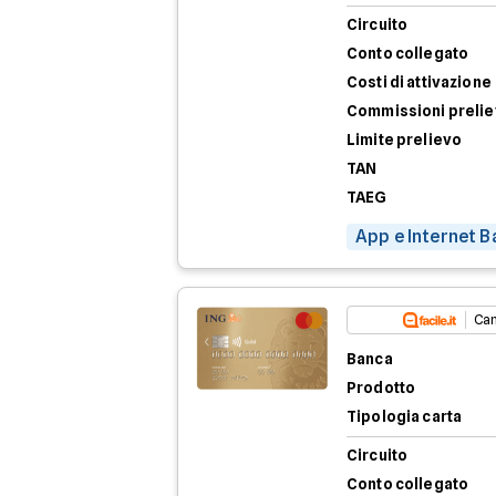
Circuito
Conto collegato
Costi di attivazione
Commissioni preli
Limite prelievo
TAN
TAEG
App e Internet B
Can
Banca
Prodotto
Tipologia carta
Circuito
Conto collegato