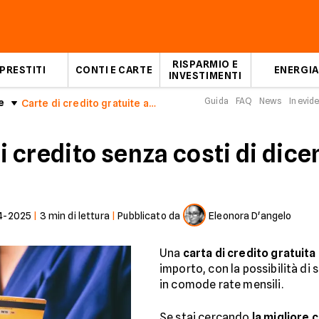
RISPARMIO E
PRESTITI
CONTI E CARTE
ENERGIA
INVESTIMENTI
Guida
FAQ
News
In evid
e
Carte di credito gratuite a dicembre 2023
di credito senza costi di di
4-2025
|
3
min di lettura
|
Pubblicato da
Eleonora D'angelo
Una
carta di credito gratuita
importo, con la possibilità di
in comode rate mensili.
Se stai cercando
la migliore 