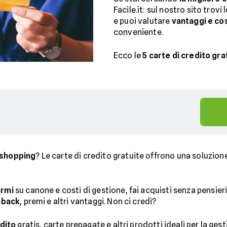
Facile.it: sul nostro sito trovi 
e puoi valutare
vantaggi e cos
conveniente.
Ecco le
5 carte di credito gr
shopping
? Le carte di credito gratuite offrono una soluzio
armi
su canone e costi di gestione, fai acquisti senza pensieri 
hback
, premi e altri vantaggi. Non ci credi?
edito
gratis, carte prepagate e altri prodotti ideali per la gest