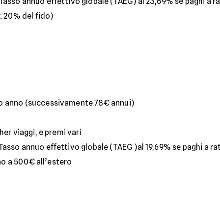
Tasso annuo effettivo globale (TAEG) al 23,69% se paghi a r
. 20% del fido)
mo anno (successivamente 78€ annui)
her viaggi, e premi vari
asso annuo effettivo globale (TAEG )al 19,69% se paghi a ra
ino a 500€ all’estero