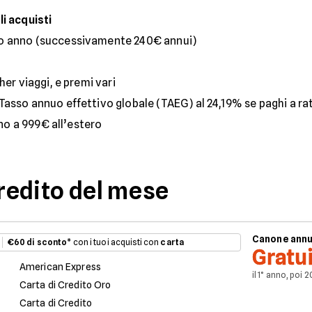
i acquisti
mo anno (successivamente 240€ annui)
her viaggi, e premi vari
asso annuo effettivo globale (TAEG) al 24,19% se paghi a ra
ino a 999€ all’estero
credito del mese
Canone ann
€60 di sconto
* con i tuoi acquisti con
carta
Gratu
American Express
il 1° anno, poi 
Carta di Credito Oro
Carta di Credito