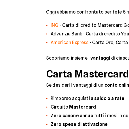
Oggi abbiamo confrontato per te le 5 mi
ING
- Carta di credito Mastercard G
Advanzia Bank - Carta di credito Yo
American Express
- Carta Oro, Carta
Scopriamo insieme i
vantaggi
di ciasc
Carta Mastercard 
Se desideri i vantaggi di un
conto onlin
Rimborso acquisti
a saldo o a rate
Circuito
Mastercard
Zero canone annuo
tutti i mesi in 
Zero spese di attivazione