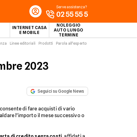
Serve assistenza?
02 55 55 5
NOLEGGIO
INTERNET CASA
AUTO LUNGO
E MOBILE
TERMINE
enza
Linee editoriali
Prodotti
Parola all'esperto
cembre 2023
Seguici su Google News
consente di fare acquisti di vario
 saldare l'importo il mese successivo o
carta di credito senza costi
, affidati a