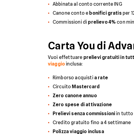
Abbinata al conto corrente ING
Canone conto e
bonifici gratis
per 1
Commissioni di
prelievo 4%
con min
Carta You di Adva
Vuoi effettuare
prelievi gratuiti in tu
viaggio
inclusa:
Rimborso acquisti
a rate
Circuito
Mastercard
Zero canone annuo
Zero spese di attivazione
Prelievi senza commissioni
in tutto
Credito gratuito fino a 4 settimane
Polizza viaggio inclusa