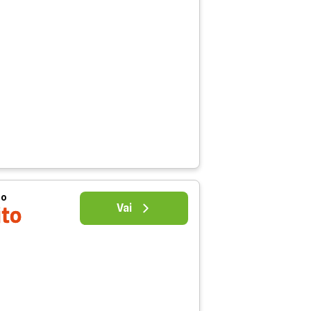
uo
Vai
ito