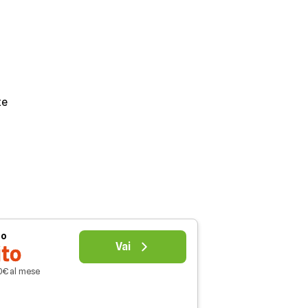
te
uo
Vai
ito
20€ al mese