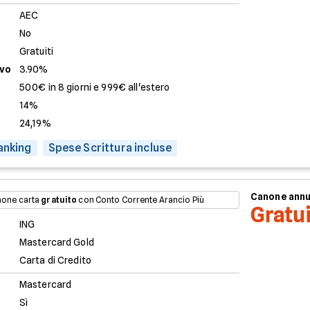
AEC
No
Gratuiti
evo
3.90%
500€ in 8 giorni e 999€ all'estero
14%
24,19%
anking
Spese Scrittura incluse
Canone ann
one carta
gratuito
con Conto Corrente Arancio Più
Gratu
ING
Mastercard Gold
Carta di Credito
Mastercard
Sì