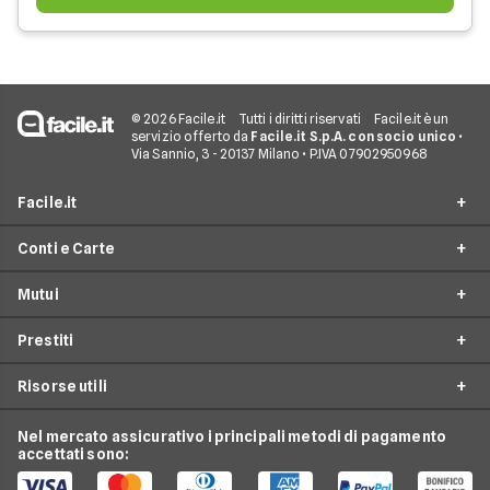
© 2026 Facile.it
Tutti i diritti riservati
Facile.it è un
servizio offerto da
Facile.it S.p.A. con socio unico
•
Via Sannio, 3 - 20137 Milano • P.IVA 07902950968
Facile.it
Conti e Carte
Assicurazioni
Mutui
Prestiti
Conto Online
Mutui
Prestiti
Conto Corrente
Mutuo Online
Internet Casa
Conto Deposito
Risorse utili
Mutuo Prima Casa
Prestiti On Line
Luce e Gas
Carta di Credito'
Surroga Mutuo
Prestito Personale
Nel mercato assicurativo i principali metodi di pagamento
Conti e Carte
Guide Prestiti
Carta Prepagata
accettati sono:
Mutui Seconda Casa
Cessione del Quinto
Telefonia Mobile
Guide Mutui