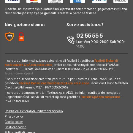
Calcolo Rata Mutuo
Prestito Auto
Pay TV
Guide Conti
Ricorda:
nel mercato assicurativo
NON è previsto
come metodo di pagamento l'
utilizzo
Mutui INPDAP
Piccoli Prestiti
di ricariche postepay e pagamenti intestati a persone fisiche.
Noleggio Lungo Termine
Guide Carte
Calcolo Interessi Mutuo
Prestiti Veloci
News
Navigazione sicura:
Serve assistenza?
News Prestiti
Mutuo Liquidità
Prestito INPS/INPDAP
Chi siamo
02 55 55 5
News Carte
Mutui Ristrutturazione
Prestiti a Protestati
Lun-Ven 9:00-21:00; Sab 9.00-
Perché scegliere Facile.it
News Conti
14.00
Mutuo Tasso Fisso
Prestiti per Giovani
Contatti
News Mutui
Consolidamento Debiti
Il servizio di intermediazione assicurativa di Facile.it è gestito da
Facile.it Broker di
Mappa del sito
assicurazioni S.p.A. con socio unico
, broker assicurativo regolamentato dall'IVASS ed
iscritto al RUI in data 13/02/2014 con numero B000480264 • P.IVA 08007250965 • PEC
Prestiti Moto
Il servizio di mediazione creditizia per i mutui e per il credito al consumo di Facile.it è
Prestiti per disoccupati
gestito da
Facile.it Mediazione Creditizia S.p.A. con socio unico
, iscrizione Elenco Mediatori
Creditizi OAM numero M201 • P.IVA 06158600962
Prestiti senza busta paga
Il servizio di comparazione tariffe (luce, gas, ADSL, cellulari, conti e carte, noleggio a
lungo termine) ed i servizi di marketing sono gestiti da
Facile.it S.p.A. con socio unico
•
P.IVA 07902950968
Condizioni Generali di Utilizzo del Servizio
Privacy policy
Cookie policy
Gestione cookie
Policy parità di genere