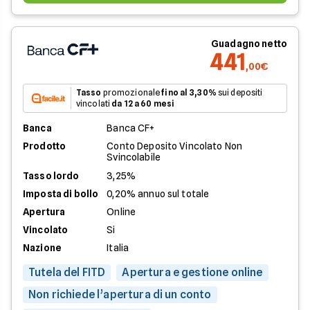
Guadagno netto
441
,00€
Tasso
promozionale
fino al 3,30%
sui depositi
vincolati
da 12 a 60 mesi
Banca
Banca CF+
Prodotto
Conto Deposito Vincolato Non
Svincolabile
Tasso lordo
3,25%
Imposta di bollo
0,20% annuo sul totale
Apertura
Online
Vincolato
Si
Nazione
Italia
Tutela del FITD
Apertura e gestione online
Non richiede l’apertura di un conto