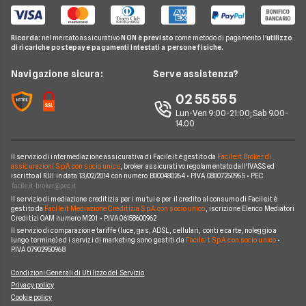
Cessione del Quinto
Telefonia Mobile
Guide Mutui
Calcolo Rata Mutuo
Prestito Auto
Pay TV
Guide Conti
Ricorda:
nel mercato assicurativo
NON è previsto
come metodo di pagamento l'
utilizzo
Mutui INPDAP
Piccoli Prestiti
di ricariche postepay e pagamenti intestati a persone fisiche.
Noleggio Lungo Termine
Guide Carte
Calcolo Interessi Mutuo
Prestiti Veloci
News
Navigazione sicura:
Serve assistenza?
News Prestiti
Mutuo Liquidità
Prestito INPS/INPDAP
Chi siamo
02 55 55 5
News Carte
Mutui Ristrutturazione
Prestiti a Protestati
Lun-Ven 9:00-21:00; Sab 9.00-
Perché scegliere Facile.it
News Conti
14.00
Mutuo Tasso Fisso
Prestiti per Giovani
Contatti
News Mutui
Consolidamento Debiti
Il servizio di intermediazione assicurativa di Facile.it è gestito da
Facile.it Broker di
Mappa del sito
assicurazioni S.p.A. con socio unico
, broker assicurativo regolamentato dall'IVASS ed
iscritto al RUI in data 13/02/2014 con numero B000480264 • P.IVA 08007250965 • PEC
Prestiti Moto
Il servizio di mediazione creditizia per i mutui e per il credito al consumo di Facile.it è
Prestiti per disoccupati
gestito da
Facile.it Mediazione Creditizia S.p.A. con socio unico
, iscrizione Elenco Mediatori
Creditizi OAM numero M201 • P.IVA 06158600962
Prestiti senza busta paga
Il servizio di comparazione tariffe (luce, gas, ADSL, cellulari, conti e carte, noleggio a
lungo termine) ed i servizi di marketing sono gestiti da
Facile.it S.p.A. con socio unico
•
P.IVA 07902950968
Condizioni Generali di Utilizzo del Servizio
Privacy policy
Cookie policy