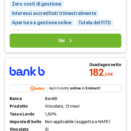
Zero costi di gestione
Interessi accreditati trimestralmente
Apertura e gestione online
Tutela del FITD
Vai
Guadagno netto
182
,00€
Apri il conto
online
in
5 minuti
!
Banca
BankB
Prodotto
Vincolato, 12 mesi
Tasso Lordo
1,50%
Imposta di bollo
Non applicabile (soggetta a IVAFE)
Vincolato
Sì