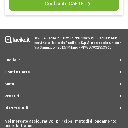
Confronto CARTE
© 2026 Facile.it
Tutti i diritti riservati
Facile.it è un
servizio offerto da
Facile.it S.p.A. con socio unico
•
Via Sannio, 3 - 20137 Milano • P.IVA 07902950968
Facile.it
Conti e Carte
Assicurazioni
Mutui
Prestiti
Conto Online
Mutui
Prestiti
Conto Corrente
Mutuo Online
Internet Casa
Conto Deposito
Risorse utili
Mutuo Prima Casa
Prestiti On Line
Luce e Gas
Carta di Credito'
Surroga Mutuo
Prestito Personale
Nel mercato assicurativo i principali metodi di pagamento
Conti e Carte
Guide Prestiti
Carta Prepagata
accettati sono:
Mutui Seconda Casa