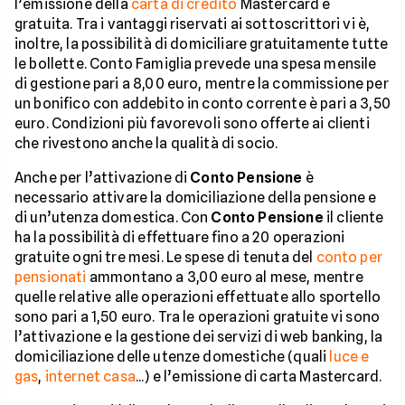
l’emissione della
carta di credito
Mastercard è
gratuita. Tra i vantaggi riservati ai sottoscrittori vi è,
inoltre, la possibilità di domiciliare gratuitamente tutte
le bollette. Conto Famiglia prevede una spesa mensile
di gestione pari a 8,00 euro, mentre la commissione per
un bonifico con addebito in conto corrente è pari a 3,50
euro. Condizioni più favorevoli sono offerte ai clienti
che rivestono anche la qualità di socio.
Anche per l’attivazione di
Conto Pensione
è
necessario attivare la domiciliazione della pensione e
di un’utenza domestica. Con
Conto Pensione
il cliente
ha la possibilità di effettuare fino a 20 operazioni
gratuite ogni tre mesi. Le spese di tenuta del
conto per
pensionati
ammontano a 3,00 euro al mese, mentre
quelle relative alle operazioni effettuate allo sportello
sono pari a 1,50 euro. Tra le operazioni gratuite vi sono
l’attivazione e la gestione dei servizi di web banking, la
domiciliazione delle utenze domestiche (quali
luce e
gas
,
internet casa
...) e l’emissione di carta Mastercard.