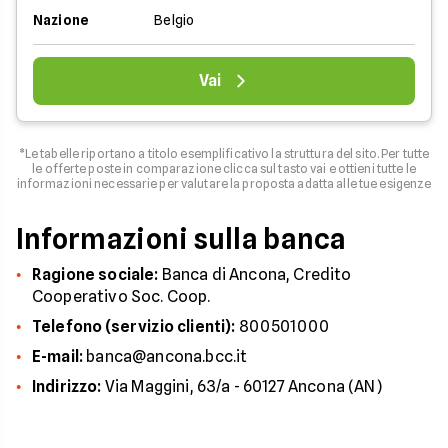
Nazione
Belgio
Vai
*Le tabelle riportano a titolo esemplificativo la struttura del sito. Per tutte
le offerte poste in comparazione clicca sul tasto vai e ottieni tutte le
informazioni necessarie per valutare la proposta adatta alle tue esigenze
Informazioni sulla banca
Ragione sociale:
Banca di Ancona, Credito
Cooperativo Soc. Coop.
Telefono (servizio clienti):
800501000
E-mail:
banca@ancona.bcc.it
Indirizzo:
Via Maggini, 63/a - 60127 Ancona (AN)