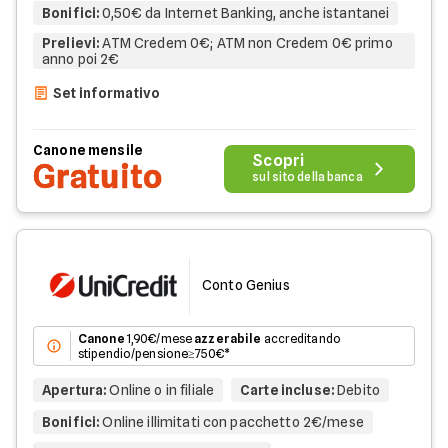
Bonifici
:
0,50€ da Internet Banking, anche istantanei
Prelievi
:
ATM Credem 0€; ATM non Credem 0€ primo
anno poi 2€
Set informativo
Canone mensile
Scopri
Gratuito
sul sito della banca
Conto Genius
Canone
1,90€/mese
azzerabile
accreditando
stipendio/pensione≥750€*
Apertura
:
Online o in filiale
Carte incluse
:
Debito
Bonifici
:
Online illimitati con pacchetto 2€/mese