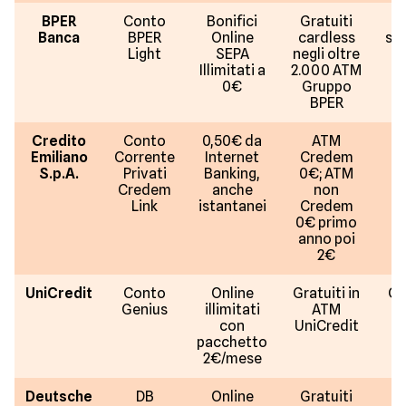
BPER
Conto
Bonifici
Gratuiti
Gr
Banca
BPER
Online
cardless
se
Light
SEPA
negli oltre
se
Illimitati a
2.000 ATM
s
0€
Gruppo
BPER
Credito
Conto
0,50€ da
ATM
Emiliano
Corrente
Internet
Credem
S.p.A.
Privati
Banking,
0€; ATM
Credem
anche
non
Link
istantanei
Credem
0€ primo
anno poi
2€
UniCredit
Conto
Online
Gratuiti in
Gr
Genius
illimitati
ATM
a
con
UniCredit
s
pacchetto
2€/mese
Deutsche
DB
Online
Gratuiti
G