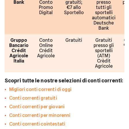
Bank
Conto
gratuiti;
presso
pri
Promo
€7 allo
tutti gli
Digital
Sportello
sportelli
automatici
Deutsche
Bank
Gruppo
Conto
Gratuiti
Gratuiti
Gr
Bancario
Online
presso gli
9 
Crédit
Crédit
sportelli
a
Agricole
Agricole
(ATM)
Italia
Crèdit
Agricole
Scopri tutte le nostre selezioni di conti correnti:
Migliori conti correnti di oggi
Conti correnti gratuiti
Conti correnti per giovani
Conti correnti per minorenni
Conti correnti cointestati