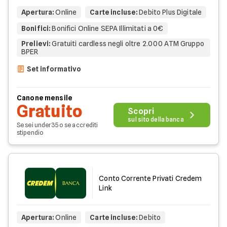
Apertura
:
Online
Carte incluse
:
Debito Plus Digitale
Bonifici
:
Bonifici Online SEPA Illimitati a 0€
Prelievi
:
Gratuiti cardless negli oltre 2.000 ATM Gruppo
BPER
Set informativo
Canone mensile
Gratuito
Scopri
sul sito della banca
Se sei under35 o se accrediti
stipendio
Conto Corrente Privati Credem
Link
Apertura
:
Online
Carte incluse
:
Debito