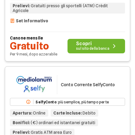
Prelievi
:
Gratuiti presso gli sportelli (ATM) Crèdit
Agricole
Set informativo
Canone mensile
Gratuito
Scopri
sul sito della banca
Per 9 mesi, dopo azzerabile
Conto Corrente SelfyConto
SelfyConto
: più semplice, più tempo per te
Apertura
:
Online
Carte incluse
:
Debito
Bonifici
:
(€) ordinari ed istantanei gratuiti
Prelievi
:
Gratis ATM area Euro