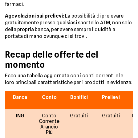
farmaci.
Agevolazioni sui prelievi:
La possibilità di prelevare
gratuitamente presso qualsiasi sportello ATM, non solo
della propria banca, per avere sempre liquidità a
portata di mano ovunque ci si trovi.
Recap delle offerte del
momento
Ecco una tabella aggiornata con i conti correnti e le
loro principali caratteristiche per i prodotti in evidenza:
Banca
Conto
Bonifici
Prelievi
ING
Conto
Gratuiti
Gratuiti
Gr
Corrente
s
Arancio
10
Più