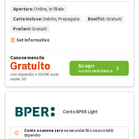
Apertura
:
Online, In filiale
Carte incluse
:
Debito, Prepagata
Bonifici
:
Gratuiti
Prelievi
:
Gratuiti
Set informativo
Canone mensile
Gratuito
Scopri
sul sito della banca
con stipendio o 1000€ e per
under 30
Conto BPER Light
Conto a canone zero
se sei under35 o se accrediti
stipendio