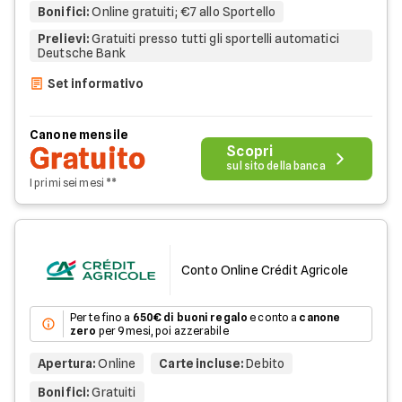
Bonifici
:
Online gratuiti; €7 allo Sportello
Prelievi
:
Gratuiti presso tutti gli sportelli automatici
Deutsche Bank
Set informativo
Canone mensile
Gratuito
Scopri
sul sito della banca
I primi sei mesi **
Conto Online Crédit Agricole
Per te fino a
650€ di buoni regalo
e conto a
canone
zero
per 9 mesi, poi azzerabile
Apertura
:
Online
Carte incluse
:
Debito
Bonifici
:
Gratuiti