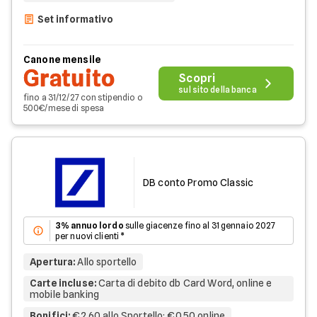
Set informativo
Canone mensile
Gratuito
Scopri
sul sito della banca
fino a 31/12/27 con stipendio o
500€/mese di spesa
DB conto Promo Classic
3% annuo lordo
sulle giacenze fino al 31 gennaio 2027
per nuovi clienti *
Apertura
:
Allo sportello
Carte incluse
:
Carta di debito db Card Word, online e
mobile banking
Bonifici
:
€2,60 allo Sportello; €0,50 online