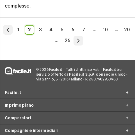
complesso.
1
2
3
4
5
6
7
...
10
...
20
...
26
© 2026 Facile.it
Tutti i diritti riservati
Facile.it è un
servizio offerto da
Facile.it S.p.A. con socio unico
•
Via Sannio, 3 - 20137 Milano • P.IVA 07902950968
Facile.it
In primo piano
Assicurazioni
Comparatori
Prestiti
Assicurazioni online
Mutui
Compagnie e intermediari
Assicurazione Auto
Preventivo assicurazione auto