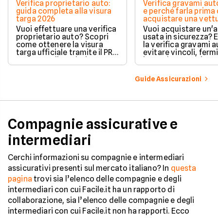
Verifica proprietario auto:
Verifica gravami au
guida completa alla visura
e perché farla prima 
targa 2026
acquistare una vett
Vuoi effettuare una verifica
Vuoi acquistare un'
proprietario auto? Scopri
usata in sicurezza? 
come ottenere la visura
la verifica gravami a
targa ufficiale tramite il PRA
evitare vincoli, fermi
per controllare dati e
ipoteche. Scopri co
vincoli in totale sicurezza.
tutelare il tuo acqui
Guide Assicurazioni
Compagnie assicurative e
intermediari
Cerchi informazioni su compagnie e intermediari
assicurativi presenti sul mercato italiano? In
questa
pagina
trovi sia l’elenco delle compagnie e degli
intermediari con cui Facile.it ha un rapporto di
collaborazione, sia l’elenco delle compagnie e degli
intermediari con cui Facile.it non ha rapporti. Ecco