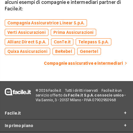
alcuni esempi di compagnie e intermediari partner di
Facile.it:
Compagnia Assicuratrice Linear S.p.A.
Verti Assicurazioni
Prima Assicurazioni
Allianz Direct S.p.A.
ConTe.it
Telepass S.p.A.
Quixa Assicurazioni
BeRebel
Genertel
Compagnie assicurative e intermediari
© 2026 Facile.it
Tutti i diritti riservati
Facile.it è un
servizio offerto da
Facile.it S.p.A. con socio unico
•
Via Sannio, 3 - 20137 Milano • P.IVA 07902950968
Facile.it
In primo piano
Assicurazioni