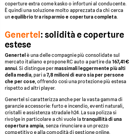
coperture extra come kasko o infortuni al conducente.
È quindi una soluzione molto apprezzata da chi cerca
un
equilibrio tra risparmio e copertura completa
.
Genertel
: solidità e coperture
estese
Genertel
è una delle compagnie più consolidate sul
mercato italiano e propone RC auto a partire da
167,41€
annui
. Si distingue per
massimali leggermente più alti
della media
, pari a
7,8 milioni di euro sia per persone
che per cose
, offrendo così una protezione più estesa
rispetto ad altri player.
Genertel si caratterizza anche per la vasta gamma di
garanzie accessorie: furto e incendio, eventi naturali,
cristalli e assistenza stradale h24. La sua polizza si
rivolge in particolare a chi vuole la
tranquillità di una
copertura ampia
, senza rinunciare a un prezzo
competitivo e alla comodità di gestione online.