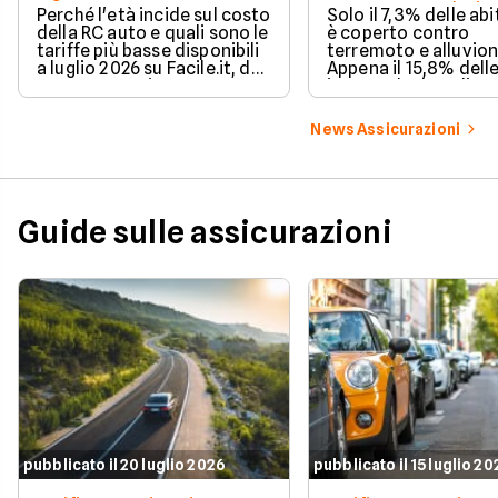
troppo poco. I dati 
Perché l'età incide sul costo
Solo il 7,3% delle abi
della RC auto e quali sono le
è coperto contro
tariffe più basse disponibili
terremoto e alluvion
a luglio 2026 su Facile.it, da
Appena il 15,8% dell
106,32€ annui.
imprese ha la polizz
catastrofale obbligat
dati ANIA 2025 sul g
News Assicurazioni
assicurativo italiano
Guide sulle assicurazioni
pubblicato il 20 luglio 2026
pubblicato il 15 luglio 2