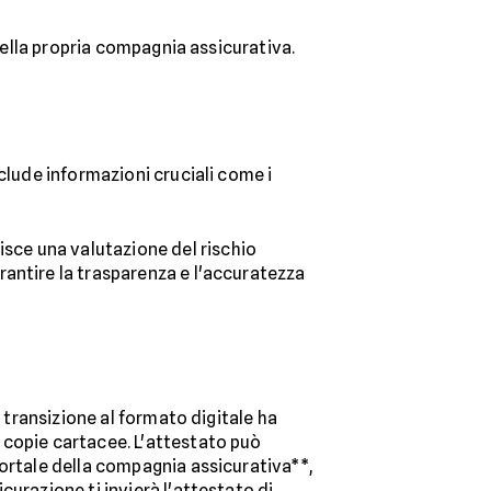
della propria compagnia assicurativa.
nclude informazioni cruciali come i
nisce una valutazione del rischio
rantire la trasparenza e l'accuratezza
a transizione al formato digitale ha
 copie cartacee. L'attestato può
l portale della compagnia assicurativa**,
urazione ti invierà l'attestato di