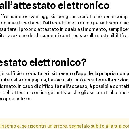
all’attestato elettronico
offre numerosi vantaggi sia per gli assicurati che per le compa
i documenti cartacei, l'attestato elettronico garantisce un
ac
onsultare il proprio attestato in qualsiasi momento, semplic
gitalizzazione dei documenti contribuisce alla sostenibilità a
testato elettronico?
, è sufficiente
visitare il sito web o l'app della propria com
fornite dalla compagnia, l'assicurato può accedere alla
sezion
ornato. In caso di difficoltà nell'accesso, è possibile contat
tà dell'attestato online garantisce che gli assicurati abbian
proprie polizze.
rischio e, se riscontri un errore, segnalalo subito alla tua c