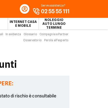
Serve assistenza?
02 55 55 111
NOLEGGIO
INTERNET CASA
AUTO LUNGO
E MOBILE
TERMINE
ali
In evidenza
Glossario
Compagnie e Partner
Osservatorio
Parola all'esperto
punti
PERE:
estato di rischio è consultabile