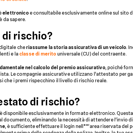
 è
elettronico
e consultabile esclusivamente online sul sito 
è da sapere.
o di rischio?
digitale che
riassume la storia assicurativa di un veicolo
. I
denti e la
classe di merito
universale (CU) del contraente.
damentale nel calcolo del premio assicurativo
, poiché for
ta. Le compagnie assicurative utilizzano l'attestato per ga
 che i premi rispecchino il livello di rischio reale.
estato di rischio?
hio è disponibile esclusivamente in formato elettronico. Quest
 documento, eliminando la necessità di attendere l'invio di
ne
, è sufficiente effettuare il login nell**'area riservata de
nte prima della scadenza della polizza. Inoltre, la tua assic