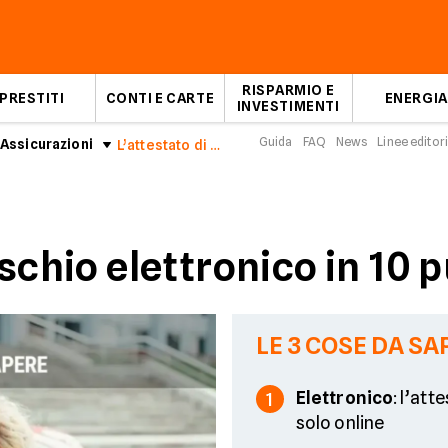
RISPARMIO E
PRESTITI
CONTI E CARTE
ENERGIA
INVESTIMENTI
Guida
FAQ
News
Linee editori
Assicurazioni
L’attestato di rischio elettronico in 10 punti
ischio elettronico in 10 
LE 3 COSE DA SA
Elettronico
: l’att
1
solo online