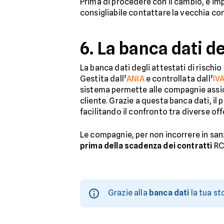
Prima di procedere con il cambio, è impo
consigliabile contattare la vecchia co
6. La banca dati d
La banca dati degli attestati di rischi
Gestita dall’
ANIA
e controllata dall’
IV
sistema permette alle compagnie assicu
cliente. Grazie a questa banca dati, il p
facilitando il confronto tra diverse off
Le compagnie, per non incorrere in san
prima della scadenza dei contratti
RC 
Grazie alla
banca dati
la tua st