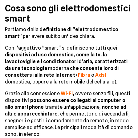
Cosa sono gli elettrodomestici
smart
Partiamo dalla
definizione di "elettrodomestico
smart"
per avere subito un’idea chiara.
Con l’aggettivo "smart" si definiscono tutti quei
dispositivi ad uso domestico, come la tv, la
lavastoviglie e i condizionatori d’aria, caratterizzati
da una tecnologia
moderna
che consente loro di
connettersi alla rete Internet
(
Fibra
o
Adsl
domestica, oppure alla rete mobile del cellulare).
Grazie alla connessione
Wi-Fi
,
ovvero senza fili, questi
dispositivi
possono essere collegati al computer o
allo smartphone
tramite un'applicazione,
nonché ad
altre apparecchiature
, che permettono di accenderli,
spegnerli e gestirli comodamente da remoto, in modo
semplice ed efficace. Le principali modalità di comando
sono, in elenco: