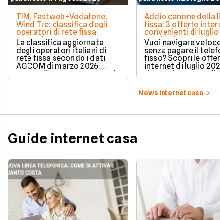
TIM, Fastweb+Vodafone,
Addio canone della l
Wind Tre: classifica degli
fissa: 3 offerte inter
operatori di rete fissa
convenienti di luglio
secondo AGCOM
partire da 19,95€
La classifica aggiornata
Vuoi navigare veloce
degli operatori italiani di
senza pagare il tele
rete fissa secondo i dati
fisso? Scopri le offe
AGCOM di marzo 2026:
internet di luglio 20
quote di mercato, sorpassi
risparmiare e sceglie
e new entry.
tariffa perfetta per t
News internet casa
Guide internet casa