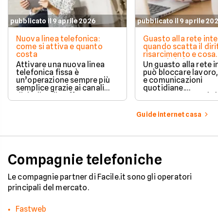
pubblicato il 9 aprile 2026
pubblicato il 9 aprile 20
Nuova linea telefonica:
Guasto alla rete inte
come si attiva e quanto
quando scatta il diri
costa
risarcimento e cosa
prevede la legge
Attivare una nuova linea
Un guasto alla rete 
telefonica fissa è
può bloccare lavoro,
un’operazione sempre più
e comunicazioni
semplice grazie ai canali
quotidiane.
digitali e alle offerte
Fortunatamente, la 
integrate con internet casa.
prevede strumenti c
per ottenere un
Guide internet casa
risarcimento in caso
disservizi prolungati
Compagnie telefoniche
Le compagnie partner di Facile.it sono gli operatori
principali del mercato.
Fastweb