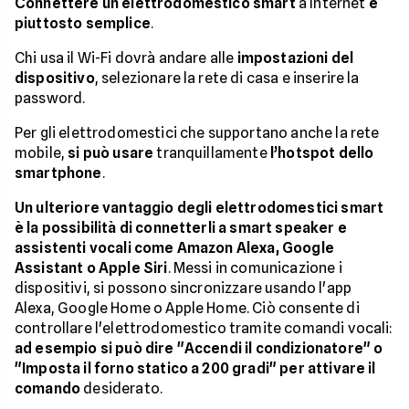
Connettere un elettrodomestico smart
a Internet
è
piuttosto semplice
.
Chi usa il Wi-Fi dovrà andare alle
impostazioni del
dispositivo
, selezionare la rete di casa e inserire la
password.
Per gli elettrodomestici che supportano anche la rete
mobile,
si può usare
tranquillamente
l’hotspot dello
smartphone
.
Un ulteriore vantaggio degli elettrodomestici smart
è la possibilità di connetterli a smart speaker e
assistenti vocali come Amazon Alexa, Google
Assistant o Apple Siri
. Messi in comunicazione i
dispositivi, si possono sincronizzare usando l'app
Alexa, Google Home o Apple Home. Ciò consente di
controllare l'elettrodomestico tramite comandi vocali:
ad esempio si può dire "Accendi il condizionatore" o
"Imposta il forno statico a 200 gradi" per attivare il
comando
desiderato.