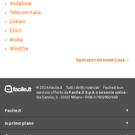
Vodafone
Telecom Italia
Linkem
EOLO
Aruba
WindTre
Operatori Internet Casa
© 2026 Facile.it
Tutti i diritti riservati
Facile.it è un
servizio offerto da
Facile.it S.p.A. con socio unico
•
Via Sannio, 3 - 20137 Milano • P.IVA 07902950968
Facile.it
In primo piano
Assicurazioni