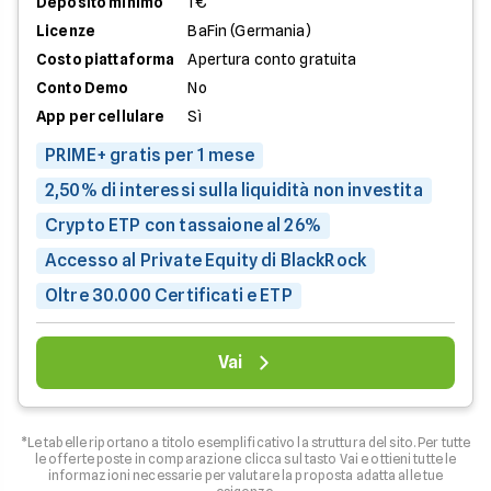
Deposito minimo
1€
Licenze
BaFin (Germania)
Costo piattaforma
Apertura conto gratuita
Conto Demo
No
App per cellulare
Sì
PRIME+ gratis per 1 mese
2,50% di interessi sulla liquidità non investita
Crypto ETP con tassaione al 26%
Accesso al Private Equity di BlackRock
Oltre 30.000 Certificati e ETP
Vai
*Le tabelle riportano a titolo esemplificativo la struttura del sito. Per tutte
le offerte poste in comparazione clicca sul tasto Vai e ottieni tutte le
informazioni necessarie per valutare la proposta adatta alle tue