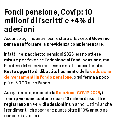
Fondi pensione, Covip: 10
milioni di iscritti e +4% di
adesioni
Accanto agli incentivi per restare al lavoro,
il Governo
punta a rafforzare la previdenza complementare
.
Infatti, nel pacchetto pensioni 2026, erano attese
misure per favorire l’adesione ai fondi pensione
, ma
l’ipotesi del silenzio-assenso è stata accantonata.
Resta oggetto di dibattito l’aumento della
deduzione
dei versamenti in fondo pensione
, oggi ferma a poco
più di 5.000 euro l’anno.
Ad ogni modo,
secondo la
Relazione COVIP 2025
, i
fondi pensione contano quasi 10 milioni di iscritti e
registrano un +4% di adesioni
in un anno. Ottimi anche
i rendimenti, che segnano punte oltre il 10% annuo nei
comparti azionari.