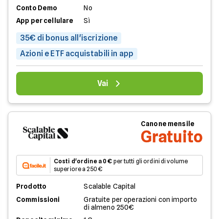
Conto Demo
No
App per cellulare
Sì
35€ di bonus all'iscrizione
Azioni e ETF acquistabili in app
Vai
Canone mensile
Gratuito
Costi d'ordine a 0 €
per tutti gli ordini di volume
superiore a 250 €
Prodotto
Scalable Capital
Commissioni
Gratuite per operazioni con importo
di almeno 250€