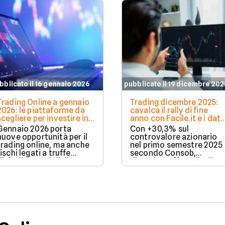
bblicato il 16 gennaio 2026
pubblicato il 19 dicembre 202
Trading Online a gennaio
Trading dicembre 2025:
2026: le piattaforme da
cavalca il rally di fine
scegliere per investire in
anno con Facile.it e i dati
sicurezza
Consob aggiornati
Gennaio 2026 porta
Con +30,3% sul
nuove opportunità per il
controvalore azionario
trading online, ma anche
nel primo semestre 2025
rischi legati a truffe
secondo Consob,
digitali e consigli di
dicembre offre rally di
finfluencer non
fine anno. Facile.it aiuta i
regolamentati. Vediamo
trader retail a scegliere
come riconoscere
broker sicuri, minimizzar
piattaforme sicure e
costi e massimizzare
analizziamo le soluzioni
opportunità su FTSE MIB 
offerte da Plus500, eToro
ETF.
e Fineco.