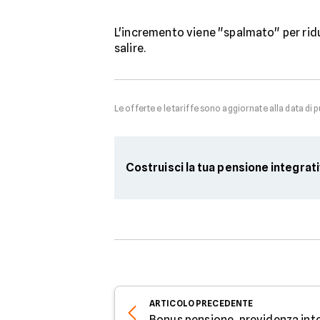
L'incremento viene "spalmato" per ridu
salire.
Le offerte e le tariffe sono aggiornate alla data di 
Costruisci la tua pensione integrat
ARTICOLO
PRECEDENTE