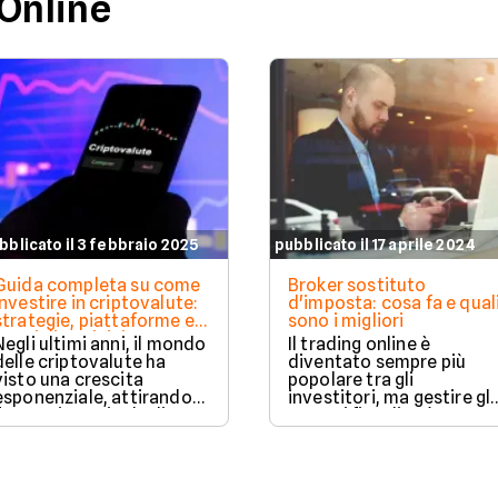
 Online
bblicato il 3 febbraio 2025
pubblicato il 17 aprile 2024
Guida completa su come
Broker sostituto
investire in criptovalute:
d'imposta: cosa fa e qual
strategie, piattaforme e
sono i migliori
consigli per iniziare
Negli ultimi anni, il mondo
Il trading online è
delle criptovalute ha
diventato sempre più
visto una crescita
popolare tra gli
esponenziale, attirando
investitori, ma gestire gli
l'attenzione sia degli
aspetti fiscali può essere
investitori retail che
complicato.
istituzionali.
Fortunatamente, i broker
sostituto d'imposta son
qui per semplificare