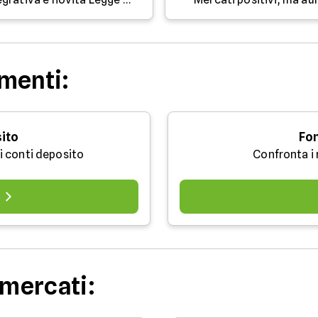
menti:
ito
Fo
i conti deposito
Confronta i 
 mercati: