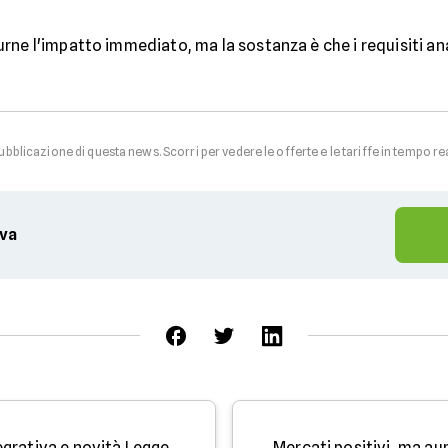
rne l'impatto immediato, ma la sostanza è che i requisiti an
pubblicazione di questa news. Scorri per vedere le offerte e le tariffe in tempo re
iva
Bonus pensione, previdenza integrativa e novità Legge di Bilancio 2026
Mercati positivi, ma au