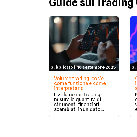
Guide sul Trading
pubblicato il 10 settembre 2025
pu
Volume trading: cos'è,
come funziona e come
interpretarlo
Il volume nel trading
misura la quantità di
strumenti finanziari
scambiati in un dato
intervallo di tempo ed è
un indicatore chiave per
valutare la forza e
l’affidabilità dei
movimenti di prezzo.