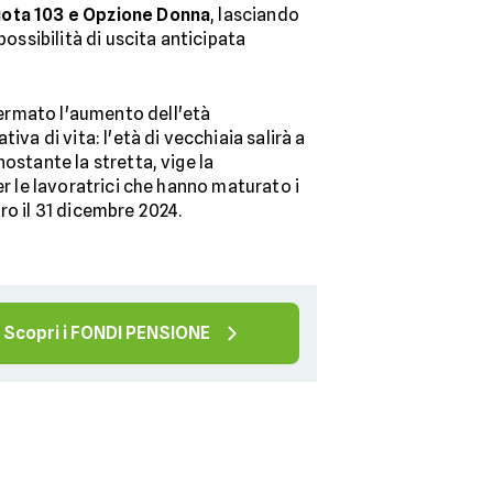
uota 103 e Opzione Donna
, lasciando
possibilità di uscita anticipata
rmato l'aumento dell'età
iva di vita: l'età di vecchiaia salirà a
ostante la stretta, vige la
r le lavoratrici che hanno maturato i
ro il 31 dicembre 2024.
Scopri i FONDI PENSIONE