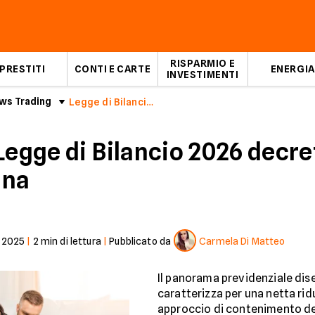
RISPARMIO E
PRESTITI
CONTI E CARTE
ENERGIA
INVESTIMENTI
ws Trading
Legge di Bilancio 2026: stop ad Opzione Donna
Legge di Bilancio 2026 decre
nna
-2025
|
2
min di lettura
|
Pubblicato da
Carmela Di Matteo
Il panorama previdenziale dise
caratterizza per una netta ridu
approccio di contenimento del