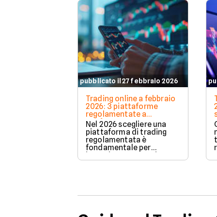
pubblicato il 27 febbraio 2026
pu
Trading online a febbraio
2026: 3 piattaforme
regolamentate a
confronto
Nel 2026 scegliere una
piattaforma di trading
regolamentata è
fondamentale per
investire con maggiore
tutela e trasparenza.