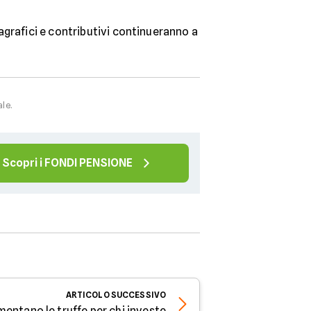
agrafici e contributivi continueranno a
ale.
Scopri i FONDI PENSIONE
ARTICOLO
SUCCESSIVO
mentano le truffe per chi investe