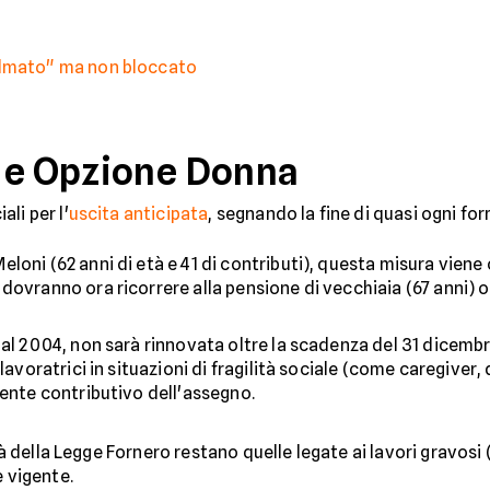
almato" ma non bloccato
3 e Opzione Donna
li per l'
uscita anticipata
, segnando la fine di quasi ogni for
oni (62 anni di età e 41 di contributi), questa misura viene 
ovranno ora ricorrere alla pensione di vecchiaia (67 anni) o 
dal 2004, non sarà rinnovata oltre la scadenza del 31 dicemb
lavoratrici in situazioni di fragilità sociale (come caregiver,
mente contributivo dell'assegno.
ità della Legge Fornero restano quelle legate ai lavori gravosi
e vigente.