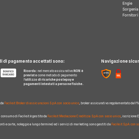
Engie
Sorgenia
Fornitori
di di pagamento accettati sono:
Navigazione sicur
Ricorda:
nel mercato assicurativo
NON è
previsto
come metodo di pagamento
l'
utilizzo di ricariche postepay e
pagamenti intestati a persone fisiche.
o da
Facile.it Broker di assicurazioni S.p.A. con socio unico
, broker assicurativo regolamentato dall'I
al consumo di Facile.it è gestito da
Facile.it Mediazione Creditizia S.p.A. con socio unico
, iscrizione
conti e carte, noleggio a lungo termine) ed i servizi di marketing sono gestiti da
Facile.it S.p.A. con 