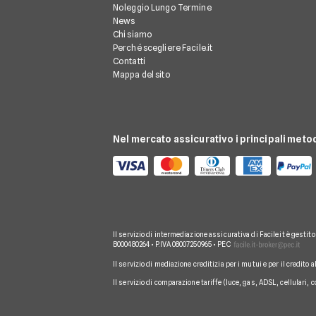
Noleggio Lungo Termine
News
Chi siamo
Perché scegliere Facile.it
Contatti
Mappa del sito
Nel mercato assicurativo i principali meto
Il servizio di intermediazione assicurativa di Facile.it è gestit
B000480264 • P.IVA 08007250965 • PEC
Il servizio di mediazione creditizia per i mutui e per il credito 
Il servizio di comparazione tariffe (luce, gas, ADSL, cellulari, 