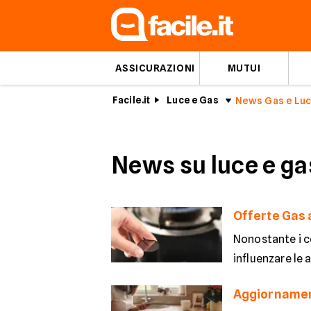
ASSICURAZIONI
MUTUI
Facile.it
Luce e Gas
News Gas e Lu
News su luce e ga
Offerte Gas a
Nonostante i co
influenzare le 
Aggiornamento