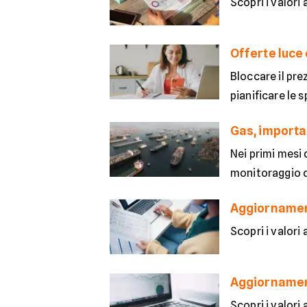
Scopri i valori
Offerte luce 
Bloccare il prez
pianificare le s
Gas, importaz
Nei primi mesi 
monitoraggio de
Aggiornament
Scopri i valori
Aggiornamento
Scopri i valori