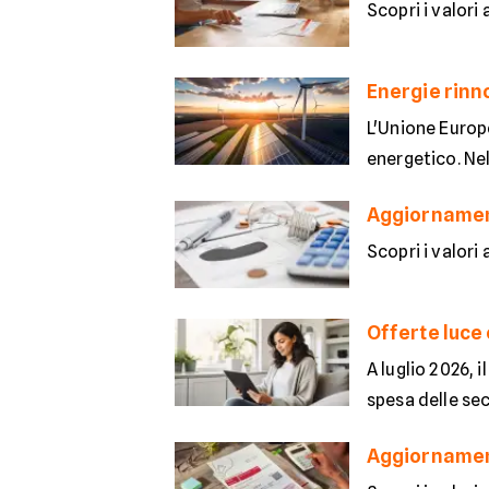
Scopri i valori
Energie rinno
L'Unione Europ
energetico. Nel
Aggiornamento
Scopri i valori
Offerte luce 
A luglio 2026, 
spesa delle se
Aggiornamento