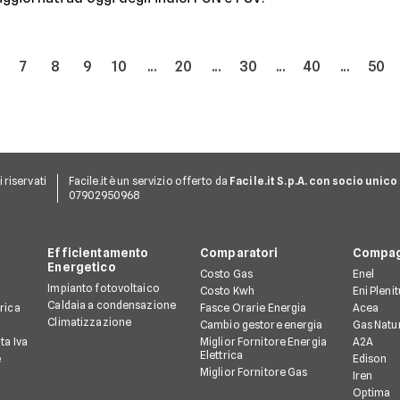
7
8
9
10
...
20
...
30
...
40
...
50
ti riservati
Facile.it è un servizio offerto da
Facile.it S.p.A. con socio unico
07902950968
Efficientamento
Comparatori
Compag
Energetico
Costo Gas
Enel
Impianto fotovoltaico
Costo Kwh
Eni Pleni
Caldaia a condensazione
trica
Fasce Orarie Energia
Acea
Climatizzazione
Cambio gestore energia
Gas Natu
ta Iva
Miglior Fornitore Energia
A2A
Elettrica
e
Edison
Miglior Fornitore Gas
Iren
Optima