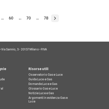
...
60
...
70
...
78
• Via Sannio, 3 - 20137 Milano • P.IVA
nie
Risorse utili
Osservatorio Gas e Luce
tude
Guida Luce e Gas
Domande Luce e Gas
ral
Glossario Gas e Luce
Notizie Luce e Gas
Argomenti in evidenza Gas e
Luce