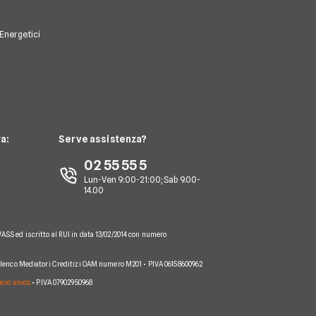
 Energetici
a:
Serve assistenza?
02 55 55 5
Lun-Ven 9:00-21:00; Sab 9.00-
14.00
VASS ed iscritto al RUI in data 13/02/2014 con numero
 Elenco Mediatori Creditizi OAM numero M201 • P.IVA 06158600962
socio unico
• P.IVA 07902950968