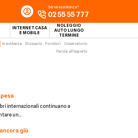
Serve assistenza?
02 55 55 777
NOLEGGIO
INTERNET CASA
AUTO LUNGO
E MOBILE
TERMINE
In evidenza
Glossario
Fornitori
Osservatorio
Parola all'esperto
 spesa
ibri internazionali continuano a
tare un...
 ancora giù