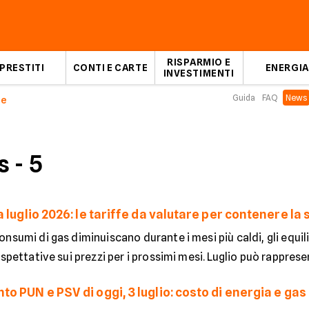
RISPARMIO E
PRESTITI
CONTI E CARTE
ENERGIA
INVESTIMENTI
Guida
FAQ
News
ce
s
- 5
 luglio 2026: le tariffe da valutare per contenere la
nsumi di gas diminuiscano durante i mesi più caldi, gli equil
aspettative sui prezzi per i prossimi mesi. Luglio può rappresen
 PUN e PSV di oggi, 3 luglio: costo di energia e gas