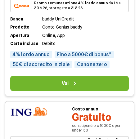
Promo remunerazione 4% lordo annuo
da 1.6 a
30.6.26, prorogato a 31.8.26
Banca
buddy UniCredit
Prodotto
Conto Genius buddy
Apertura
Online, App
Carte incluse
Debito
4% lordo annuo
Fino a 5000€ di bonus*
50€ di accredito iniziale
Canone zero
Vai
Costo annuo
Gratuito
con stipendio o 1000€ e per
under 30