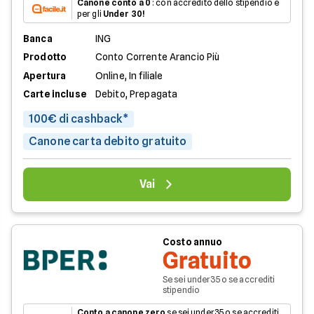
Canone conto a 0
: con accredito dello stipendio e
per gli
Under 30!
Banca
ING
Prodotto
Conto Corrente Arancio Più
Apertura
Online, In filiale
Carte incluse
Debito, Prepagata
100€ di cashback*
Canone carta debito gratuito
Vai
Costo annuo
Gratuito
Se sei under35 o se accrediti
stipendio
Conto a canone zero
se sei under35 o se accrediti