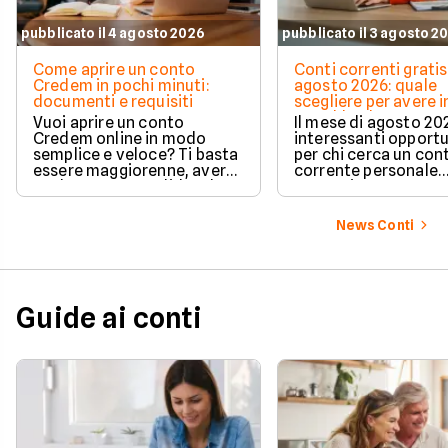
pubblicato il 4 agosto 2026
pubblicato il 3 agosto 2
Come aprire un conto
Conti correnti gratis
Credem in pochi minuti:
agosto 2026: quale
documenti e requisiti
scegliere per avere i
e cashback?
Vuoi aprire un conto
Il mese di agosto 20
Credem online in modo
interessanti opport
semplice e veloce? Ti basta
per chi cerca un con
essere maggiorenne, avere
corrente personale
un documento valido o lo
conveniente e a zer
SPID e preparare pochi dati
personali per completare
News Conti
l'attivazione in pochissimi
minuti. Scopri subito tutti i
requisiti e i passaggi
necessari per iniziare!
Guide ai conti