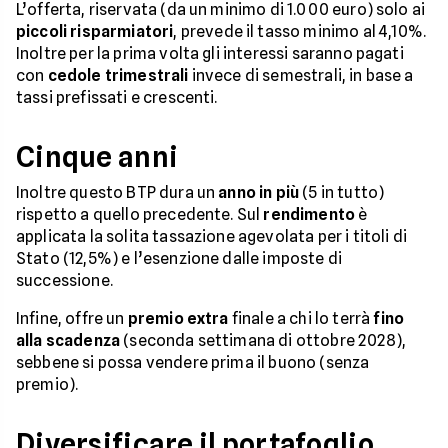
L’offerta, riservata (da un minimo di 1.000 euro) solo ai
piccoli
risparmiatori
, prevede il tasso minimo al 4,10%.
Inoltre per la prima volta gli interessi saranno pagati
con
cedole trimestrali
invece di semestrali, in base a
tassi prefissati e crescenti.
Cinque anni
Inoltre questo BTP dura un
anno in più
(5 in tutto)
rispetto a quello precedente. Sul
rendimento
è
applicata la solita tassazione agevolata per i titoli di
Stato (12,5%) e l’esenzione dalle imposte di
successione.
Infine, offre un
premio extra
finale a chi lo terrà
fino
alla scadenza
(seconda settimana di ottobre 2028),
sebbene si possa vendere prima il buono (senza
premio).
Diversificare il portafoglio