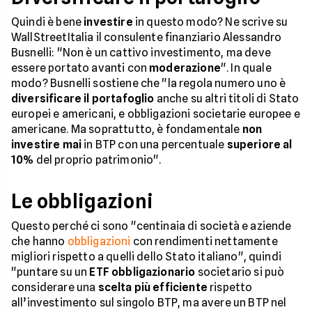
Quindi è bene
investire
in questo modo? Ne scrive su
WallStreetItalia il consulente finanziario Alessandro
Busnelli: "Non è un cattivo investimento, ma deve
essere portato avanti con
moderazione
". In quale
modo? Busnelli sostiene che "la regola numero uno è
diversificare il portafoglio
anche su altri titoli di Stato
europei e americani, e obbligazioni societarie europee e
americane. Ma soprattutto, è fondamentale
non
investire mai
in BTP con una percentuale
superiore al
10%
del proprio patrimonio".
Le obbligazioni
Questo perché ci sono "centinaia di società e aziende
che hanno
obbligazioni
con rendimenti nettamente
migliori rispetto a quelli dello Stato italiano", quindi
"puntare su un
ETF obbligazionario
societario si può
considerare una
scelta più efficiente
rispetto
all’investimento sul singolo BTP, ma avere un BTP nel