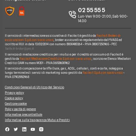
YouBanking
Perché scegliere Facile.it
02 55 55 5
Prodotti Conti
Fineco
Contatti
Lun-Ven 9:00-21:00; Sab 9.00-
14.00
Banche e finanziarie
Mappa del sito
Il servizio di intermediazione assicurativa di Facile.it è gestito da
Facile.it Broker di
assicurazioni S.p.A. con socio unico
, broker assicurativo regolamentato dall'IVASS ed
iscritto al RUI in data 13/02/2014 con numero B000480264 • P.IVA 08007250965 • PEC
Il servizio di mediazione creditizia per i mutui e per il credito al consumo di Facile.it è
gestito da
Facile.it Mediazione Creditizia S.p.A. con socio unico
, iscrizione Elenco Mediatori
Creditizi OAM numero M201 • P.IVA 06158600962
Il servizio di comparazione tariffe (luce, gas, ADSL, cellulari, conti e carte, noleggio a
lungo termine) ed i servizi di marketing sono gestiti da
Facile.it S.p.A. con socio unico
•
P.IVA 07902950968
Condizioni Generali di Utilizzo del Servizio
Privacy policy
Cookie policy
Gestione cookie
Policy parità di genere
Informativa precontrattule
Informativa sulla trasparenza Mutui e Prestiti