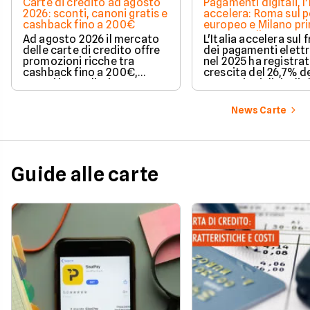
Carte di credito ad agosto
Pagamenti digitali, l'
2026: sconti, canoni gratis e
accelera: Roma sul 
cashback fino a 200€
europeo e Milano pr
spesa media
Ad agosto 2026 il mercato
L'Italia accelera sul 
delle carte di credito offre
dei pagamenti elettr
promozioni ricche tra
nel 2025 ha registra
cashback fino a 200€,
crescita del 26,7% de
sconti immediati e
transazioni digitali. 
azzeramento del canone.
conquista il terzo po
Europa per increme
News Carte
delle operazioni cas
mentre Roma sale su
delle città più dinam
Milano, invece, si di
per il valore medio d
Guide alle carte
acquisti effettuati 
contanti. Il fenomen
coinvolge anche le 
più piccole e il Sud It
Scopri come e perch
questo articolo a cu
Facile.it.