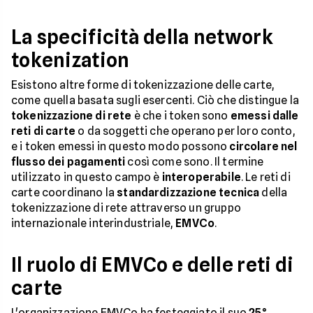
La specificità della network
tokenization
Esistono altre forme di tokenizzazione delle carte,
come quella basata sugli esercenti. Ciò che distingue la
tokenizzazione di rete
è che i token sono
emessi dalle
reti di carte
o da soggetti che operano per loro conto,
e i token emessi in questo modo possono
circolare nel
flusso dei pagamenti
così come sono. Il termine
utilizzato in questo campo è
interoperabile
. Le reti di
carte coordinano la
standardizzazione tecnica
della
tokenizzazione di rete attraverso un gruppo
internazionale interindustriale,
EMVCo
.
Il ruolo di EMVCo e delle reti di
carte
L'organizzazione EMVCo ha festeggiato il suo
25°