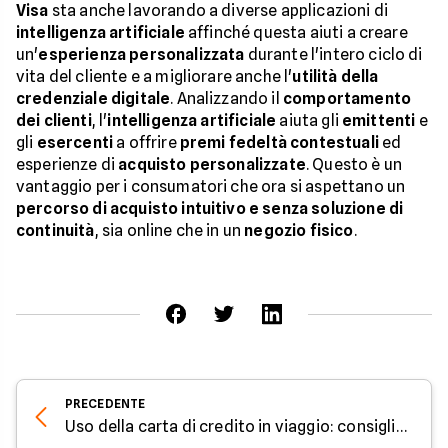
Visa
sta anche lavorando a diverse applicazioni di
intelligenza artificiale
affinché questa aiuti a creare
un'
esperienza personalizzata
durante l'intero ciclo di
vita del cliente e a migliorare anche l'
utilità della
credenziale digitale
. Analizzando il
comportamento
dei clienti
, l'
intelligenza artificiale
aiuta gli
emittenti
e
gli
esercenti
a offrire
premi fedeltà contestuali
ed
esperienze di
acquisto personalizzate
. Questo è un
vantaggio per i consumatori che ora si aspettano un
percorso di acquisto intuitivo e senza soluzione di
continuità
, sia online che in un
negozio fisico
.
PRECEDENTE
Uso della carta di credito in viaggio: consigli per la sicurezza - Parola all'Esperto di Facile.it