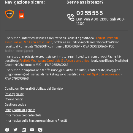
Navigazione sicura:
Serve assistenza?
Prodotti Carte
Widiba
Perché scegliere Facile.it
02 55 55 5
YouBanking
Contatti
Lun-Ven 9:00-21:00; Sab 9.00-
14.00
Fineco
Mappa del sito
Banche e finanziarie
Il servizio di intermediazione assicurativa di Facile.it è gestito da
Facile.it Broker di
assicurazioni S.p.A. con socio unico
, broker assicurativo regolamentato dall'IVASS ed
iscritto al RUI in data 13/02/2014 con numero B000480264 • P.IVA 08007250965 • PEC
Il servizio di mediazione creditizia per i mutui e per il credito al consumo di Facile.it è
gestito da
Facile.it Mediazione Creditizia S.p.A. con socio unico
, iscrizione Elenco Mediatori
Creditizi OAM numero M201 • P.IVA 06158600962
Il servizio di comparazione tariffe (luce, gas, ADSL, cellulari, conti e carte, noleggio a
lungo termine) ed i servizi di marketing sono gestiti da
Facile.it S.p.A. con socio unico
•
P.IVA 07902950968
Condizioni Generali di Utilizzo del Servizio
Privacy policy
Cookie policy
Gestione cookie
Policy parità di genere
Informativa precontrattule
Informativa sulla trasparenza Mutui e Prestiti