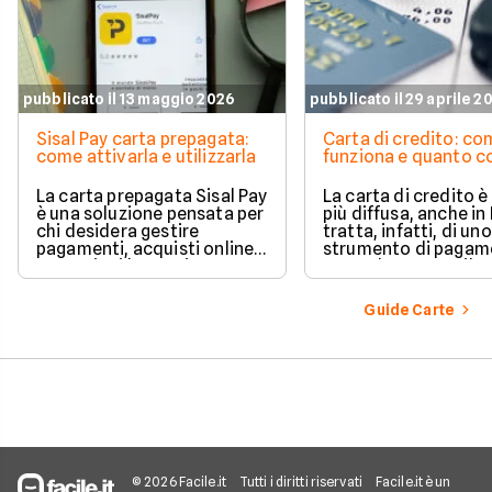
pubblicato il 13 maggio 2026
pubblicato il 29 aprile 2
Sisal Pay carta prepagata:
Carta di credito: c
come attivarla e utilizzarla
funziona e quanto c
La carta prepagata Sisal Pay
La carta di credito 
è una soluzione pensata per
più diffusa, anche in I
chi desidera gestire
tratta, infatti, di uno
pagamenti, acquisti online e
strumento di pagam
operazioni bancarie
comodo e versatile.
quotidiane senza aprire un
Vediamo quindi di ch
conto corrente
tratta quando si parl
Guide Carte
tradizionale.
carte di credito.
© 2026 Facile.it
Tutti i diritti riservati
Facile.it è un