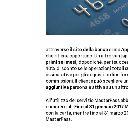
attraverso il
sito della banca
e una
Ap
che ritiene opportuno. Un altro vantagg
primi sei mesi
, dopodiché, per i succe
40% di sconto se le operazioni totali s
assicurativa per gli acquisti on line fo
commissioni. Il cliente può scegliere u
aggiuntiva
personale attiva su un altro 
All’utilizzo del servizio MasterPass a
commerciali.
Fino al 31 gennaio 2017
M
con la carta, mentre fino al 31 marzo 2
MasterPass.