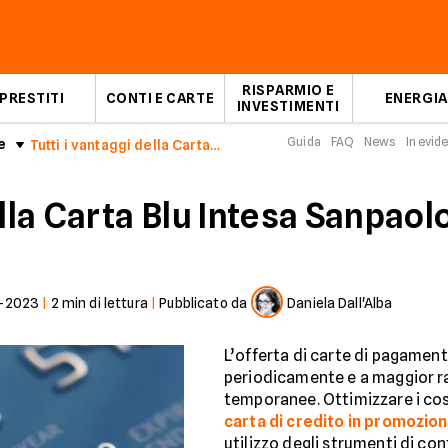
RISPARMIO E
PRESTITI
CONTI E CARTE
ENERGIA
INVESTIMENTI
Guida
FAQ
News
In evid
e
Tutti i vantaggi della Carta Blu Intesa Sanpaolo
ella Carta Blu Intesa Sanpaol
-2023
|
2
min di lettura
|
Pubblicato da
Daniela Dall'Alba
L’offerta di carte di pagamen
periodicamente e a maggior ra
temporanee. Ottimizzare i cos
carta di credito in promozio
utilizzo degli strumenti di c