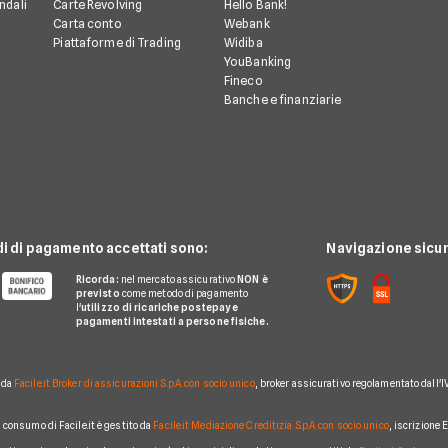
ndali
Carte Revolving
Hello Bank!
Carta conto
Webank
Piattaforme di Trading
Widiba
YouBanking
Fineco
Banche e finanziarie
di di pagamento accettati sono:
Navigazione sicur
Ricorda:
nel mercato assicurativo
NON è
previsto
come metodo di pagamento
l'
utilizzo di ricariche postepay e
pagamenti intestati a persone fisiche.
o da
Facile.it Broker di assicurazioni S.p.A. con socio unico
, broker assicurativo regolamentato dall'I
al consumo di Facile.it è gestito da
Facile.it Mediazione Creditizia S.p.A. con socio unico
, iscrizione