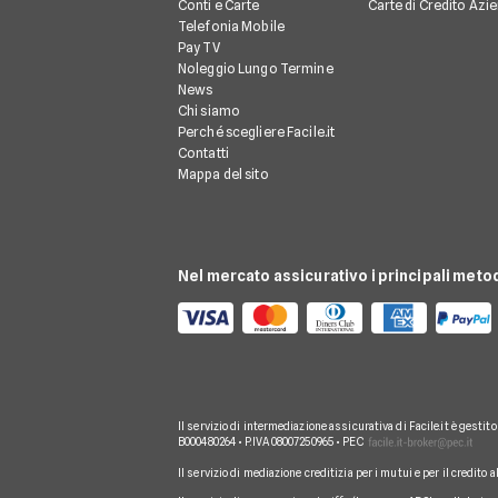
Conti e Carte
Carte di Credito Azie
Telefonia Mobile
Pay TV
Noleggio Lungo Termine
News
Chi siamo
Perché scegliere Facile.it
Contatti
Mappa del sito
Nel mercato assicurativo i principali meto
Il servizio di intermediazione assicurativa di Facile.it è gestit
B000480264 • P.IVA 08007250965 • PEC
Il servizio di mediazione creditizia per i mutui e per il credito 