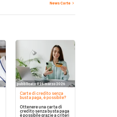
costi azzerati per
News Carte
scegliere la soluzione più
adatta alle tue esigenze.
pubblicato il 26 marzo 2026
pubblicato il 23 
Carte di credito senza
Visa o Master
busta paga, è possibile?
carta di credi
di più
Ottenere una carta di
Quando si sce
credito senza busta paga
carta di credit
è possibile grazie a criteri
fondamentale