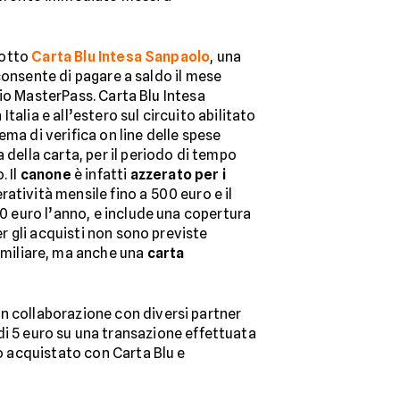
dotto
Carta Blu Intesa Sanpaolo
, una
consente di pagare a saldo il mese
io MasterPass. Carta Blu Intesa
talia e all’estero sul circuito abilitato
ema di verifica on line delle spese
sa della carta, per il periodo di tempo
. Il
canone
è infatti
azzerato per i
atività mensile fino a 500 euro e il
60 euro l’anno, e include una copertura
er gli acquisti non sono previste
familiare, ma anche una
carta
in collaborazione con diversi partner
i 5 euro su una transazione effettuata
to acquistato con Carta Blu e