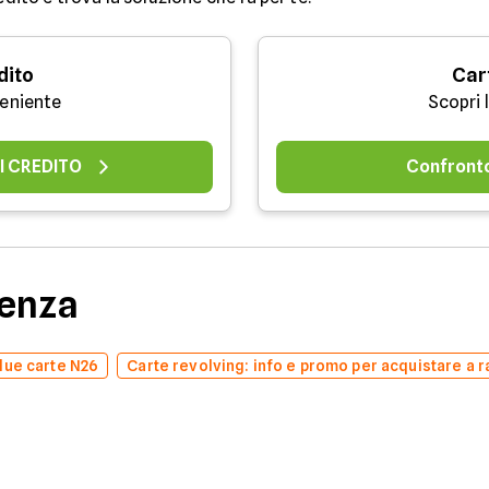
dito
Car
veniente
Scopri 
I CREDITO
Confront
denza
due carte N26
Carte revolving: info e promo per acquistare a r