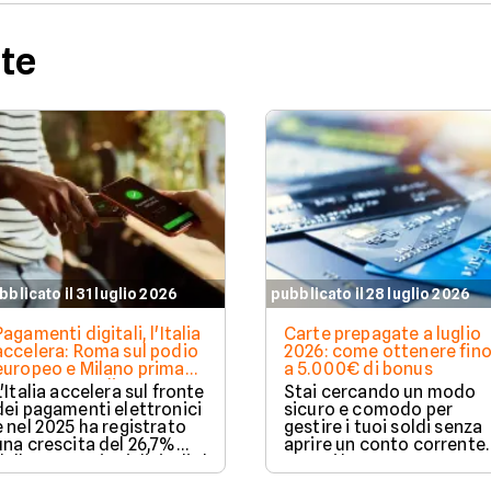
rte
bblicato il 31 luglio 2026
pubblicato il 28 luglio 2026
Pagamenti digitali, l'Italia
Carte prepagate a luglio
accelera: Roma sul podio
2026: come ottenere fin
europeo e Milano prima
a 5.000€ di bonus
per spesa media
L'Italia accelera sul fronte
Stai cercando un modo
dei pagamenti elettronici
sicuro e comodo per
e nel 2025 ha registrato
gestire i tuoi soldi senza
una crescita del 26,7%
aprire un conto corrente
delle transazioni digitali. Il
Scopri le carte prepagat
Paese conquista il terzo
di luglio 2026: abbiamo