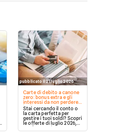
pubblicato il 21 luglio 2026
Carte di debito a canone
o
zero: bonus extra e gli
interessi da non perdere a
luglio 2026
Stai cercando il conto o
la carta perfetta per
gestire i tuoi soldi? Scopri
?
le offerte di luglio 2026,
e
confrontando vantaggi,
bonus di benvenuto e