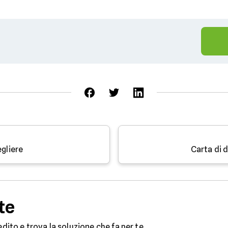
egliere
Carta di 
te
edito e trova la soluzione che fa per te.