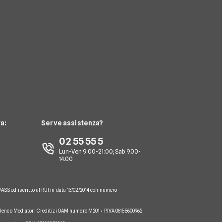
a:
Serve assistenza?
02 55 55 5
Lun-Ven 9:00-21:00; Sab 9.00-
14.00
VASS ed iscritto al RUI in data 13/02/2014 con numero
 Elenco Mediatori Creditizi OAM numero M201 • P.IVA 06158600962