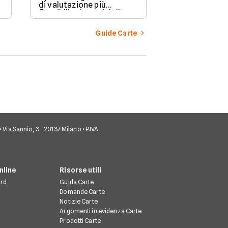
di valutazione più
attentamente i
flessibili adottati dalle
di pagamento 
banche.
appartiene, p
questo può in
Guide Carte
l'accettazione
carta, i servizi
condizioni e
applicate.
• Via Sannio, 3 - 20137 Milano • P.IVA
nline
Risorse utili
rd
Guida Carte
Domande Carte
Notizie Carte
Argomenti in evidenza Carte
Prodotti Carte