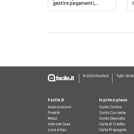
gestire pagamenti,
acquisti online e
operazioni bancarie
quotidiane senza aprire
un conto corrente
tradizionale.
© 2026 Facile.it
Tutti i dirit
Facile.it
In primo piano
Assicurazioni
Conto Online
Prestiti
Conto Corrente
Mutui
Conto Deposito
Internet Casa
Carta di Credito
Luce e Gas
Carta Prepagata