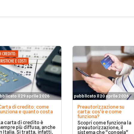
posto in Europa per
confrontato costi,
incremento delle
vantaggi e bonus di
operazioni cashless,
benvenuto per aiutarti a
mentre Roma sale sul
scegliere quella perfetta
podio delle città più
per te.
dinamiche. Milano,
invece, si distingue per il
valore medio degli
acquisti effettuati senza
contanti. Il fenomeno
coinvolge anche le
province più piccole e il
Sud Italia. Scopri come e
perché in questo articolo
a cura di Facile.it.
bblicato il 29 aprile 2026
pubblicato il 20 aprile 2026
Carta di credito: come
Preautorizzazione su
funziona e quanto costa
carta: cos'è e come
funziona?
La carta di credito è
Scopri come funziona la
sempre più diffusa, anche
preautorizzazione, il
in Italia. Si tratta, infatti,
sistema che "congela"