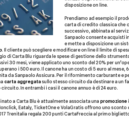
disposizione on line.
Prendiamo ad esempio il pro
carta di credito classica che 
successivo, abbinata al serviz
Sanpaolo consente acquisti in I
e mette a disposizione un sist
p
. Il cliente può scegliere e modificare on line il limite di spe
io di Carta Blu riguarda le spese di gestione dello strumento
ssivi 30 mesi, viene applicato uno sconto del 20% per un’oper
uperano i 500 euro. Il canone ha un costo di 5 euro al mese, 
rnita da Sanpaolo Assicura. Per il rifornimento carburante e p
na
carta aggregata
sullo stesso circuito da destinare a un 
circuito. In entrambi i casi il canone annuo è di 24 euro.
bbinato a Carta Blu è attualmente associata una
promozione
onclick, Eataly, TicketOne e VolaGratis offrono uno sconto d
017 Trenitalia regala 200 punti CartaFreccia al primo bigliet