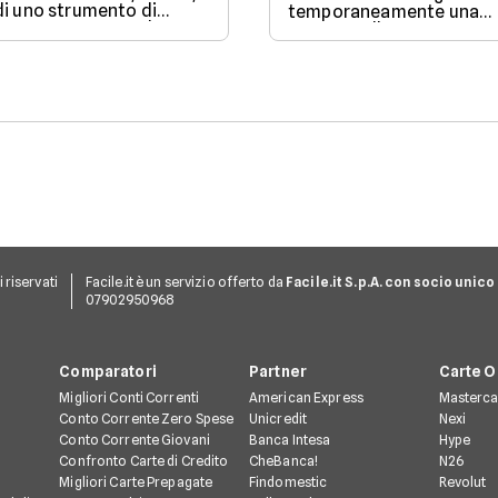
di uno strumento di
temporaneamente una
pagamento comodo e
somma sulla tua carta
versatile. Vediamo quindi
come garanzia senza
di che si tratta quando si
prelevarla davvero.
parla di carte di credito.
ti riservati
Facile.it è un servizio offerto da
Facile.it S.p.A. con socio unico
07902950968
Comparatori
Partner
Carte O
Migliori Conti Correnti
American Express
Masterca
Conto Corrente Zero Spese
Unicredit
Nexi
Conto Corrente Giovani
Banca Intesa
Hype
Confronto Carte di Credito
CheBanca!
N26
Migliori Carte Prepagate
Findomestic
Revolut