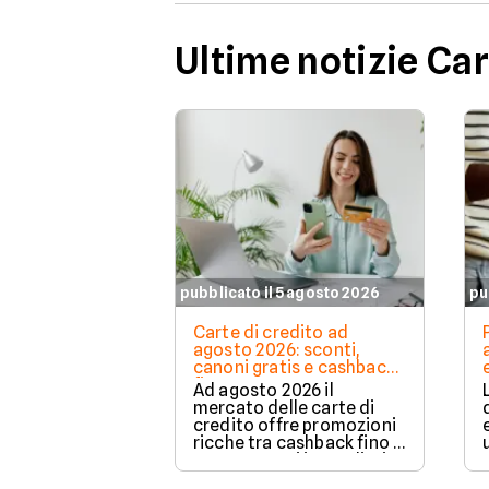
Ultime notizie Ca
pubblicato il 5 agosto 2026
pu
Carte di credito ad
agosto 2026: sconti,
canoni gratis e cashback
fino a 200€
Ad agosto 2026 il
mercato delle carte di
credito offre promozioni
ricche tra cashback fino a
200€, sconti immediati e
azzeramento del canone.