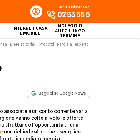
Serve assistenza?
02 55 55 5
NOLEGGIO
INTERNET CASA
AUTO LUNGO
E MOBILE
TERMINE
enza
Linee editoriali
Prodotti
Parola all'esperto
o
Seguici su Google News
to associate a un conto corrente varia
gione vanno colte al volo le offerte
ti sfruttando l’opportunità di una
ne
non richiede altro che il semplice
onfronto immediato messi a