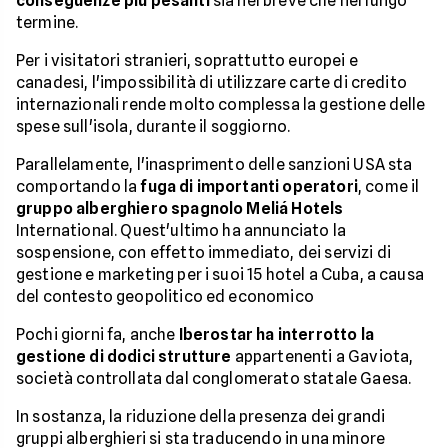
conseguenze più pesanti
sia nel breve che nel lungo
termine.
Per i visitatori stranieri, soprattutto europei e
canadesi, l'impossibilità di utilizzare carte di credito
internazionali rende molto complessa la gestione delle
spese sull'isola, durante il soggiorno.
Parallelamente, l'inasprimento delle sanzioni USA sta
comportando la
fuga di importanti operatori
, come il
gruppo alberghiero spagnolo Meliá Hotels
International. Quest'ultimo ha annunciato la
sospensione, con effetto immediato, dei servizi di
gestione e marketing per i suoi 15 hotel a Cuba, a causa
del contesto geopolitico ed economico
Pochi giorni fa, anche
Iberostar ha interrotto la
gestione di dodici strutture
appartenenti a Gaviota,
società controllata dal conglomerato statale Gaesa.
In sostanza, la riduzione della presenza dei grandi
gruppi alberghieri si sta traducendo in una minore