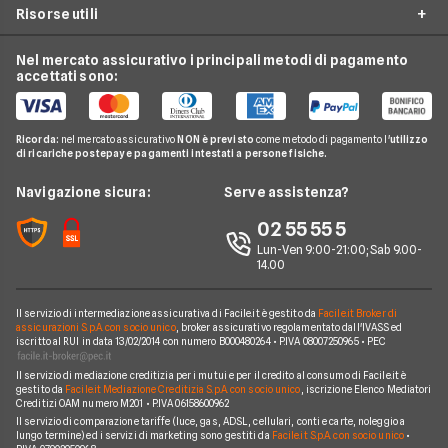
Conto Corrente Giovani
Risorse utili
Unicredit
Conti e Carte
Mastercard
Carta Prepagata
Confronto Carte di Credito
Banca Intesa
Telefonia Mobile
Nexi
Nel mercato assicurativo i principali metodi di pagamento
Carte di Credito Aziendali
Guida Carte
Migliori Carte Prepagate
accettati sono:
CheBanca!
Pay TV
Hype
Domande Carte
Carte Revolving
Findomestic
Noleggio Lungo Termine
N26
Notizie Carte
Carta conto
Ricorda:
nel mercato assicurativo
NON è previsto
come metodo di pagamento l'
utilizzo
Hello Bank!
News
Revolut
di ricariche postepay e pagamenti intestati a persone fisiche.
Argomenti in evidenza Carte
Piattaforme di Trading
Webank
Chi siamo
Navigazione sicura:
Serve assistenza?
Prodotti Carte
Widiba
Perché scegliere Facile.it
02 55 55 5
YouBanking
Contatti
Lun-Ven 9:00-21:00; Sab 9.00-
14.00
Fineco
Mappa del sito
Banche e finanziarie
Il servizio di intermediazione assicurativa di Facile.it è gestito da
Facile.it Broker di
assicurazioni S.p.A. con socio unico
, broker assicurativo regolamentato dall'IVASS ed
iscritto al RUI in data 13/02/2014 con numero B000480264 • P.IVA 08007250965 • PEC
Il servizio di mediazione creditizia per i mutui e per il credito al consumo di Facile.it è
gestito da
Facile.it Mediazione Creditizia S.p.A. con socio unico
, iscrizione Elenco Mediatori
Creditizi OAM numero M201 • P.IVA 06158600962
Il servizio di comparazione tariffe (luce, gas, ADSL, cellulari, conti e carte, noleggio a
lungo termine) ed i servizi di marketing sono gestiti da
Facile.it S.p.A. con socio unico
•