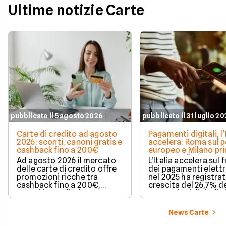
Ultime notizie Carte
pubblicato il 5 agosto 2026
pubblicato il 31 luglio 2
Carte di credito ad agosto
Pagamenti digitali, l'
2026: sconti, canoni gratis e
accelera: Roma sul 
cashback fino a 200€
europeo e Milano pr
spesa media
Ad agosto 2026 il mercato
L'Italia accelera sul 
delle carte di credito offre
dei pagamenti elettr
promozioni ricche tra
nel 2025 ha registra
cashback fino a 200€,
crescita del 26,7% de
sconti immediati e
transazioni digitali. 
azzeramento del canone.
conquista il terzo po
Europa per increme
News Carte
delle operazioni cas
mentre Roma sale su