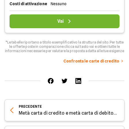
Costi di attivazione
Nessuno
Vai
*Le tabelle riportano a titolo esemplificativo la struttura del sito. Per tutte
le offerte poste in comparazione clicca sul tasto vai e ottieni tutte le
informazioni necessarie per valutare la proposta adatta alle tue esigenze
Confronta le carte di credito
PRECEDENTE
Metà carta di credito e metà carta di debito: ecco perché sta spopolando