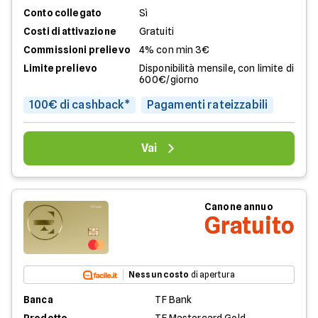
Conto collegato
Sì
Costi di attivazione
Gratuiti
Commissioni prelievo
4% con min 3€
Limite prelievo
Disponibilità mensile, con limite di
600€/giorno
100€ di cashback*
Pagamenti rateizzabili
Vai
Canone annuo
Gratuito
Nessun costo
di apertura
Banca
TF Bank