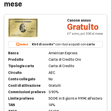
mese
Canone annuo
Gratuito
il 1° anno, poi 20€ al mese
€60 di sconto
* con i tuoi acquisti con
carta
Banca
American Express
Prodotto
Carta di Credito Oro
Tipologia carta
Carta di Credito
Circuito
AEC
Conto collegato
No
Costi di attivazione
Gratuiti
Commissioni prelievo
3.90%
Limite prelievo
500€ in 8 giorni e 999€ all'estero
TAN
14%