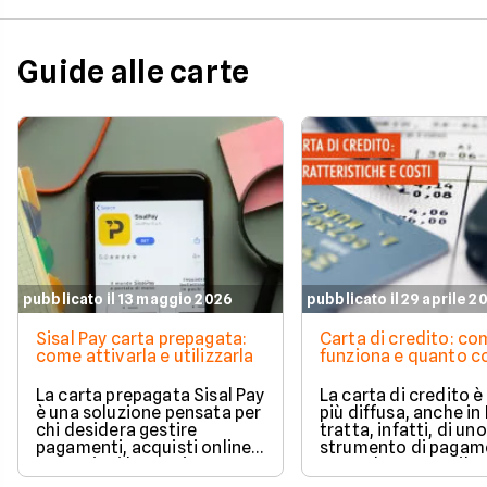
delle città più dinam
Milano, invece, si di
per il valore medio d
Guide alle carte
acquisti effettuati 
contanti. Il fenomen
coinvolge anche le 
più piccole e il Sud It
Scopri come e perch
questo articolo a cu
Facile.it.
pubblicato il 13 maggio 2026
pubblicato il 29 aprile 2
Sisal Pay carta prepagata:
Carta di credito: c
come attivarla e utilizzarla
funziona e quanto c
La carta prepagata Sisal Pay
La carta di credito 
è una soluzione pensata per
più diffusa, anche in I
chi desidera gestire
tratta, infatti, di uno
pagamenti, acquisti online e
strumento di pagam
operazioni bancarie
comodo e versatile.
quotidiane senza aprire un
Vediamo quindi di ch