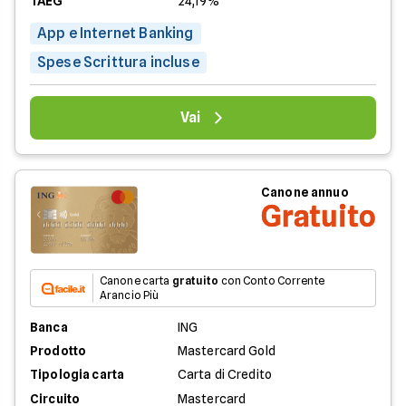
TAEG
24,19%
App e Internet Banking
Spese Scrittura incluse
Vai
Canone annuo
Gratuito
Canone carta
gratuito
con Conto Corrente
Arancio Più
Banca
ING
Prodotto
Mastercard Gold
Tipologia carta
Carta di Credito
Circuito
Mastercard