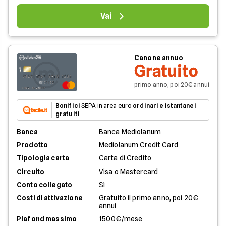
Vai
Canone annuo
Gratuito
primo anno, poi 20€ annui
Bonifici
SEPA in area euro
ordinari e istantanei
gratuiti
Banca
Banca Mediolanum
Prodotto
Mediolanum Credit Card
Tipologia carta
Carta di Credito
Circuito
Visa o Mastercard
Conto collegato
Sì
Costi di attivazione
Gratuito il primo anno, poi 20€
annui
Plafond massimo
1500€/mese