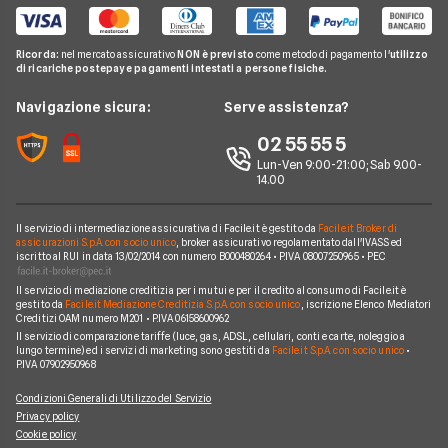
Cessione del Quinto
Telefonia Mobile
Guide Mutui
Calcolo Rata Mutuo
Prestito Auto
Pay TV
Guide Conti
Ricorda:
nel mercato assicurativo
NON è previsto
come metodo di pagamento l'
utilizzo
Mutui INPDAP
Piccoli Prestiti
di ricariche postepay e pagamenti intestati a persone fisiche.
Noleggio Lungo Termine
Guide Carte
Calcolo Interessi Mutuo
Prestiti Veloci
News
Navigazione sicura:
Serve assistenza?
News Prestiti
Mutuo Liquidità
Prestito INPS/INPDAP
Chi siamo
02 55 55 5
News Carte
Mutui Ristrutturazione
Prestiti a Protestati
Lun-Ven 9:00-21:00; Sab 9.00-
Perché scegliere Facile.it
News Conti
14.00
Mutuo Tasso Fisso
Prestiti per Giovani
Contatti
News Mutui
Consolidamento Debiti
Il servizio di intermediazione assicurativa di Facile.it è gestito da
Facile.it Broker di
Mappa del sito
assicurazioni S.p.A. con socio unico
, broker assicurativo regolamentato dall'IVASS ed
iscritto al RUI in data 13/02/2014 con numero B000480264 • P.IVA 08007250965 • PEC
Prestiti Moto
Il servizio di mediazione creditizia per i mutui e per il credito al consumo di Facile.it è
Prestiti per disoccupati
gestito da
Facile.it Mediazione Creditizia S.p.A. con socio unico
, iscrizione Elenco Mediatori
Creditizi OAM numero M201 • P.IVA 06158600962
Prestiti senza busta paga
Il servizio di comparazione tariffe (luce, gas, ADSL, cellulari, conti e carte, noleggio a
lungo termine) ed i servizi di marketing sono gestiti da
Facile.it S.p.A. con socio unico
•
P.IVA 07902950968
Condizioni Generali di Utilizzo del Servizio
Privacy policy
Cookie policy