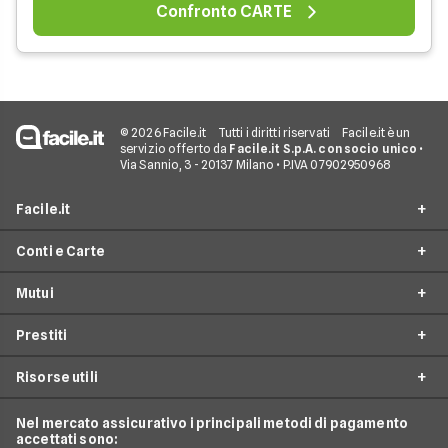
Confronto CARTE
© 2026 Facile.it
Tutti i diritti riservati
Facile.it è un
servizio offerto da
Facile.it S.p.A. con socio unico
•
Via Sannio, 3 - 20137 Milano • P.IVA 07902950968
Facile.it
Conti e Carte
Assicurazioni
Mutui
Prestiti
Conto Online
Mutui
Prestiti
Conto Corrente
Mutuo Online
Internet Casa
Conto Deposito
Risorse utili
Mutuo Prima Casa
Prestiti On Line
Luce e Gas
Carta di Credito'
Surroga Mutuo
Prestito Personale
Nel mercato assicurativo i principali metodi di pagamento
Conti e Carte
Guide Prestiti
Carta Prepagata
accettati sono:
Mutui Seconda Casa