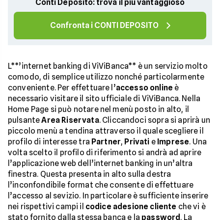
Conti Deposito: trova il più vantaggioso
Confronta i CONTI DEPOSITO
L**’internet banking di ViViBanca** è un servizio molto
comodo, di semplice utilizzo nonché particolarmente
conveniente. Per effettuare l’
accesso online
è
necessario visitare il sito ufficiale di ViViBanca. Nella
Home Page si può notare nel menù posto in alto, il
pulsante
Area Riservata
. Cliccandoci sopra si aprirà un
piccolo menù a tendina attraverso il quale scegliere il
profilo di interesse tra
Partner
,
Privati
e
Imprese
. Una
volta scelto il profilo di riferimento si andrà ad aprire
l’applicazione web dell’internet banking in un’altra
finestra. Questa presenta in alto sulla destra
l’inconfondibile format che consente di effettuare
l’accesso al sevizio. In particolare è sufficiente inserire
nei rispettivi campi il
codice adesione cliente
che vi è
stato fornito dalla stessa banca e la
password
. La