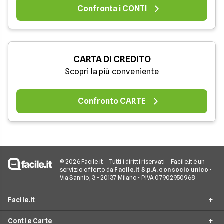
Confronta i CONTI
CARTA DI CREDITO
Scopri la più conveniente
Confronto CARTE
© 2026 Facile.it
Tutti i diritti riservati
Facile.it è un
servizio offerto da
Facile.it S.p.A. con socio unico
•
Via Sannio, 3 - 20137 Milano • P.IVA 07902950968
Facile.it
Conti e Carte