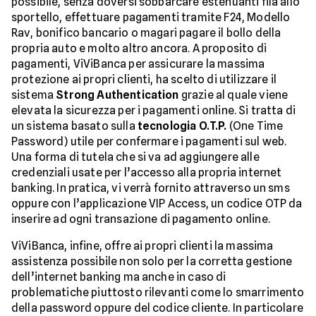
possibile, senza doversi sobbarcare estenuanti fila allo
sportello, effettuare pagamenti tramite F24, Modello
Rav, bonifico bancario o magari pagare il bollo della
propria auto e molto altro ancora. A proposito di
pagamenti, ViViBanca per assicurare la massima
protezione ai propri clienti, ha scelto di utilizzare il
sistema
Strong Authentication
grazie al quale viene
elevata la sicurezza per i pagamenti online. Si tratta di
un sistema basato sulla
tecnologia O.T.P.
(One Time
Password) utile per confermare i pagamenti sul web.
Una forma di tutela che si va ad aggiungere alle
credenziali usate per l’accesso alla propria internet
banking. In pratica, vi verrà fornito attraverso un sms
oppure con l’applicazione VIP Access, un codice OTP da
inserire ad ogni transazione di pagamento online.
ViViBanca, infine, offre ai propri clienti la massima
assistenza possibile non solo per la corretta gestione
dell’internet banking ma anche in caso di
problematiche piuttosto rilevanti come lo smarrimento
della password oppure del codice cliente. In particolare