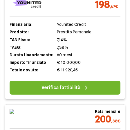
198
,67€
Finanziaria:
Younited Credit
Prodotto:
Prestito Personale
TAN Fisso:
7,14%
TAEG:
7,38%
Durata finanziamento:
60 mesi
Importo finanziato:
€ 10.000,00
Totale dovuto:
€ 11.920,45
Verifica fattibilità
Rata mensile
200
,38€