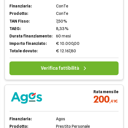
Finanziaria:
ConTe
Prodotto:
ConTe
TAN Fisso:
7,50%
TAEG:
8,33%
Durata finanziamento:
60 mesi
Importo finanziato:
€ 10.000,00
Totale dovuto:
€ 12.167,80
Verifica fattibilità
Rata mensile
200
,41€
Finanziaria:
Agos
Prodotto:
Prestito Personale