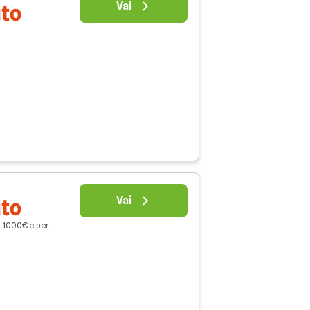
Vai
ito
Vai
ito
o 1000€ e per