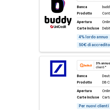
Banca
budd
Prodotto
Cont
Apertura
Onli
Carte incluse
Debi
4% lordo annuo
50€ di accredito 
3% annuo
clienti *
Banca
Deut
Prodotto
DB C
Apertura
Onli
Carte incluse
Cart
Per nuovi clienti