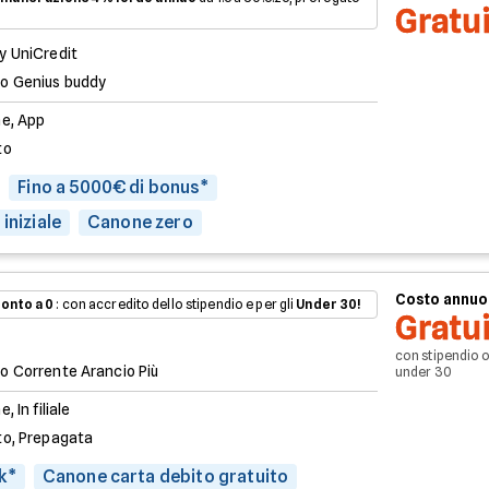
Gratu
y UniCredit
o Genius buddy
ne, App
to
Fino a 5000€ di bonus*
iniziale
Canone zero
Costo annuo
onto a 0
: con accredito dello stipendio e per gli
Under 30!
Gratu
con stipendio 
o Corrente Arancio Più
under 30
e, In filiale
to, Prepagata
k*
Canone carta debito gratuito