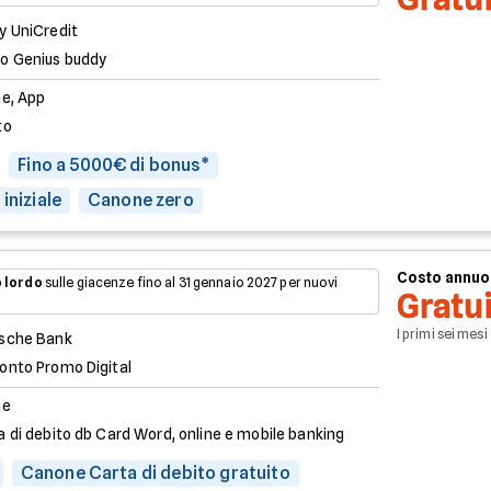
y UniCredit
o Genius buddy
ne, App
to
Fino a 5000€ di bonus*
iniziale
Canone zero
Costo annuo
 lordo
sulle giacenze fino al 31 gennaio 2027 per nuovi
Gratu
I primi sei mesi
sche Bank
onto Promo Digital
ne
a di debito db Card Word, online e mobile banking
Canone Carta di debito gratuito