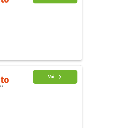
Vai
ito
 **