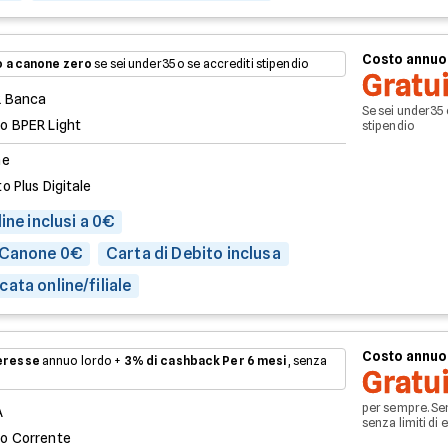
Costo annuo
 a canone zero
se sei under35 o se accrediti stipendio
Gratu
 Banca
Se sei under35 
o BPER Light
stipendio
ne
o Plus Digitale
ine inclusi a 0€
 Canone 0€
Carta di Debito inclusa
ata online/filiale
Costo annuo
teresse
annuo lordo +
3% di cashback
Per 6 mesi
, senza
Gratu
per sempre. Se
A
senza limiti di 
o Corrente