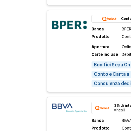
Conto
Banca
BPER
Prodotto
Cont
Apertura
Onli
Carte incluse
Debit
Bonifici Sepa Onl
Conto e Carta a
Consulenza dedic
3% di in
vincoli
Banca
BBV
Prodotto
Cont