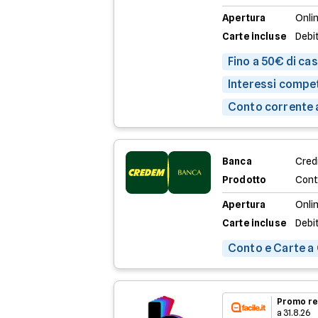
Apertura
Onli
Carte incluse
Debi
Fino a 50€ di ca
Interessi compet
Conto corrente 
Banca
Credi
Prodotto
Cont
Apertura
Onli
Carte incluse
Debi
Conto e Carte a
Promo re
a 31.8.26