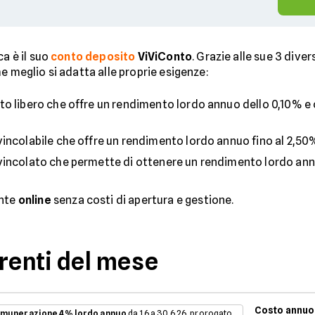
ca è il suo
conto deposito
ViViConto
. Grazie alle sue 3 dive
e meglio si adatta alle proprie esigenze:
ito libero che offre un rendimento lordo annuo dello 0,10%
vincolabile che offre un rendimento lordo annuo fino al 2,50
 vincolato che permette di ottenere un rendimento lordo ann
ente
online
senza costi di apertura e gestione.
rrenti del mese
Costo annuo
munerazione 4% lordo annuo
da 1.6 a 30.6.26, prorogato