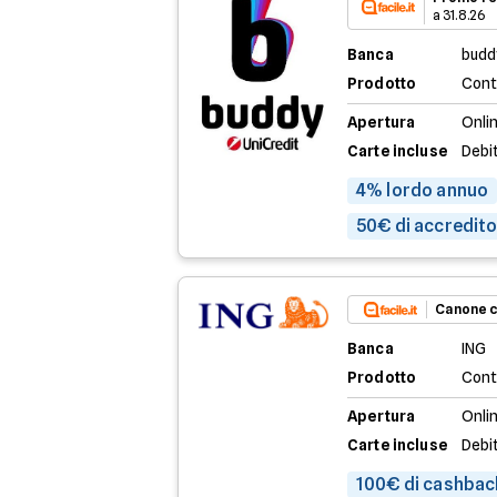
a 31.8.26
Banca
budd
Prodotto
Cont
Apertura
Onli
Carte incluse
Debi
4% lordo annuo
50€ di accredito 
Canone c
Banca
ING
Prodotto
Cont
Apertura
Onlin
Carte incluse
Debi
100€ di cashbac