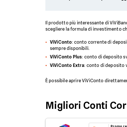
Il prodotto più interessante di ViViBan
scegliere la formula di investimento ch
ViViConto
: conto corrente di depos
sempre disponibili.
ViViConto Plus
: conto di deposito s
ViViConto Extra
: conto di deposito
È possibile aprire ViViConto direttam
Migliori Conti Co
Promo re