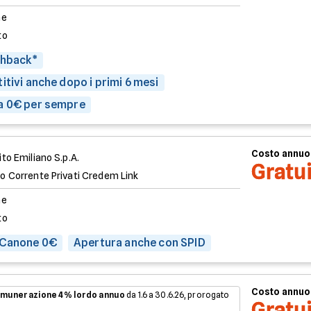
ne
to
shback*
itivi anche dopo i primi 6 mesi
a 0€ per sempre
Costo annuo
to Emiliano S.p.A.
Gratu
o Corrente Privati Credem Link
ne
to
 Canone 0€
Apertura anche con SPID
Costo annuo
munerazione 4% lordo annuo
da 1.6 a 30.6.26, prorogato
Gratu