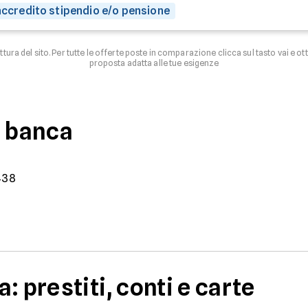
 accredito stipendio e/o pensione
uttura del sito. Per tutte le offerte poste in comparazione clicca sul tasto vai e ot
proposta adatta alle tue esigenze
a banca
438
: prestiti, conti e carte