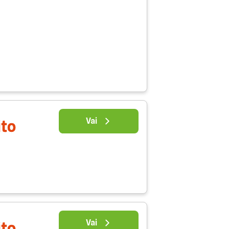
Vai
ito
Vai
ito