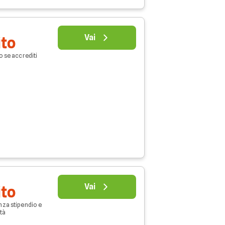
Vai
ito
o se accrediti
Vai
ito
nza stipendio e
età