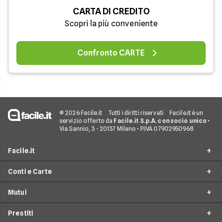
CARTA DI CREDITO
Scopri la più conveniente
Confronto CARTE
© 2026 Facile.it
Tutti i diritti riservati
Facile.it è un
servizio offerto da
Facile.it S.p.A. con socio unico
•
Via Sannio, 3 - 20137 Milano • P.IVA 07902950968
Facile.it
Conti e Carte
Assicurazioni
Mutui
Prestiti
Conto Online
Mutui
Prestiti
Conto Corrente
Mutuo Online