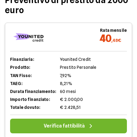
Preventivo di prestito da 2000
euro
Rata mensile
40
,48€
Finanziaria:
Younited Credit
Prodotto:
Prestito Personale
TAN Fisso:
7,92%
TAEG:
8,21%
Durata finanziamento:
60 mesi
Importo finanziato:
€ 2.000,00
Totale dovuto:
€ 2.428,51
Verifica fattibilità