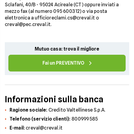
Sclafani, 40/B - 95024 Acireale (CT) oppure inviati a
mezzo fax (al numero 095 600312) o via posta
elettronica a ufficioreclami.cs@creval.it o
creval@pec.creval.it.
Mutuo casa: trova il migliore
Fai un PREVENTIVO
Informazioni sulla banca
Ragione sociale:
Credito Valtellinese S.p.A.
Telefono (servizio clienti):
800999585
E-mail:
creval@creval.it