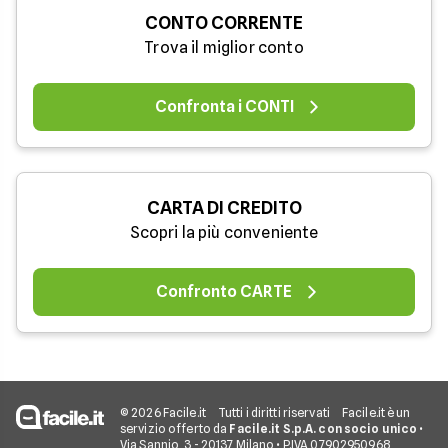
CONTO CORRENTE
Trova il miglior conto
Confronta i CONTI
CARTA DI CREDITO
Scopri la più conveniente
Confronto CARTE
© 2026 Facile.it
Tutti i diritti riservati
Facile.it è un
servizio offerto da
Facile.it S.p.A. con socio unico
•
Via Sannio, 3 - 20137 Milano • P.IVA 07902950968