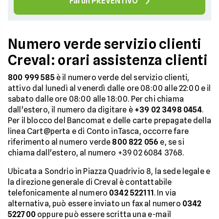
Fai un PREVENTIVO
Numero verde servizio clienti
Creval: orari assistenza clienti
800 999 585
è il numero verde del servizio clienti,
attivo dal lunedì al venerdì dalle ore 08:00 alle 22:00 e il
sabato dalle ore 08:00 alle 18:00. Per chi chiama
dall'estero, il numero da digitare è
+39 02 3498 0454
.
Per il blocco del Bancomat e delle carte prepagate della
linea Cart@perta e di Conto inTasca, occorre fare
riferimento al numero verde
800 822 056
e, se si
chiama dall'estero, al numero +39 02 6084 3768.
Ubicata a Sondrio in Piazza Quadrivio 8, la sede legale e
la direzione generale di Creval è contattabile
telefonicamente al numero
0342 522111
. In via
alternativa, può essere inviato un fax al numero
0342
522700
oppure può essere scritta una e-mail