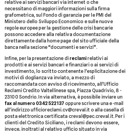
relative ai servizi bancari via internet o che
necessitano di maggiori informazioni sulla firma
grafometrica, sul Fondo di garanzia per le PMI del
Ministero dello Sviluppo Economico e sulle nuove
regole europee per la gestione delle crisi bancarie
possono accedere alla relativa documentazione
direttamente dalla home page del sito ufficiale della
banca nella sezione “documenti e servizi”.
Infine, per la presentazione di
reclami
relativi ai
prodotti e ai servizi bancari e finanziari o ai servizi di
investimento, lo scritto contenente l'esplicitazione dei
motivi di doglianza va inviato, a mezzo di
raccomandata con avviso di ricevimento, all'Ufficio
Reclami Credito Valtellinese spa, Piazza Quadrivio, 8 -
23100 Sondrio. In via alternativa, è possibile inviare un
fax al numero 0342 522137
oppure scrivere una e-mail
all'indirizzo ufficioreclami.cv@creval.it o alla casella di
posta elettronica certificata creval@pec.creval.it. Per i
clienti del Credito Siciliano, i reclami devono essere,
invece, inoltrati al relativo ufficio situato in via