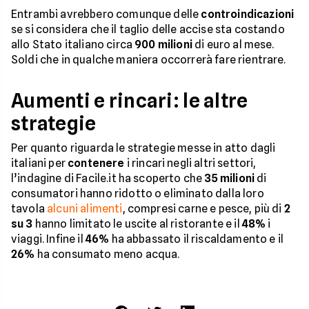
Entrambi avrebbero comunque delle
controindicazioni
se si considera che il taglio delle accise sta costando
allo Stato italiano circa
900 milioni
di euro al mese.
Soldi che in qualche maniera occorrerà fare rientrare.
Aumenti e rincari: le altre
strategie
Per quanto riguarda le strategie messe in atto dagli
italiani per
contenere
i rincari negli altri settori,
l’indagine di Facile.it ha scoperto che
35 milioni
di
consumatori hanno ridotto o eliminato dalla loro
tavola
alcuni alimenti
, compresi carne e pesce, più di
2
su 3
hanno limitato le uscite al ristorante e il
48%
i
viaggi. Infine il
46%
ha abbassato il riscaldamento e il
26%
ha consumato meno acqua.