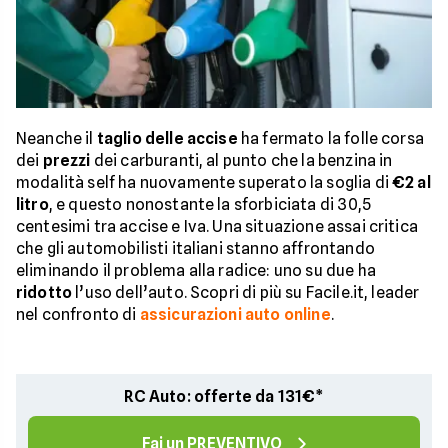
Neanche il
taglio delle accise
ha fermato la folle corsa
dei
prezzi
dei carburanti, al punto che la benzina in
modalità self ha nuovamente superato la soglia di
€2 al
litro
, e questo nonostante la sforbiciata di 30,5
centesimi tra accise e Iva. Una situazione assai critica
che gli automobilisti italiani stanno affrontando
eliminando il problema alla radice: uno su due ha
ridotto
l’uso dell’auto. Scopri di più su Facile.it, leader
nel confronto di
assicurazioni auto online
.
RC Auto: offerte da 131€*
Fai un PREVENTIVO