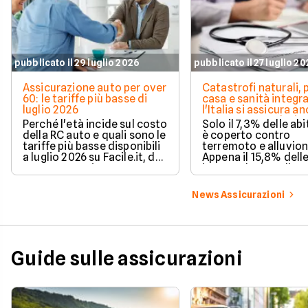
pubblicato il 29 luglio 2026
pubblicato il 27 luglio 2
Assicurazione auto per over
Catastrofi naturali, 
60: le tariffe più basse di
casa e sanità integra
luglio 2026
l'Italia si assicura a
troppo poco. I dati 
Perché l'età incide sul costo
Solo il 7,3% delle abi
della RC auto e quali sono le
è coperto contro
tariffe più basse disponibili
terremoto e alluvion
a luglio 2026 su Facile.it, da
Appena il 15,8% dell
106,32€ annui.
imprese ha la polizz
catastrofale obbligat
dati ANIA 2025 sul g
News Assicurazioni
assicurativo italiano
Guide sulle assicurazioni