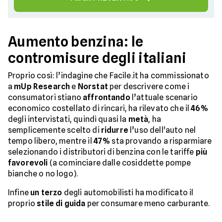
Aumento benzina: le
contromisure degli italiani
Proprio così: l’indagine che Facile.it ha commissionato
a
mUp Research
e
Norstat
per descrivere come i
consumatori stiano
affrontando
l’attuale scenario
economico costellato di rincari, ha rilevato che il
46%
degli intervistati, quindi quasi la
metà
, ha
semplicemente scelto di
ridurre
l’uso dell'auto nel
tempo libero, mentre il
47%
sta provando a risparmiare
selezionando i distributori di benzina con le tariffe
più
favorevoli
(a cominciare dalle cosiddette pompe
bianche o no logo).
Infine
un terzo
degli automobilisti ha modificato il
proprio
stile di guida
per consumare meno carburante.