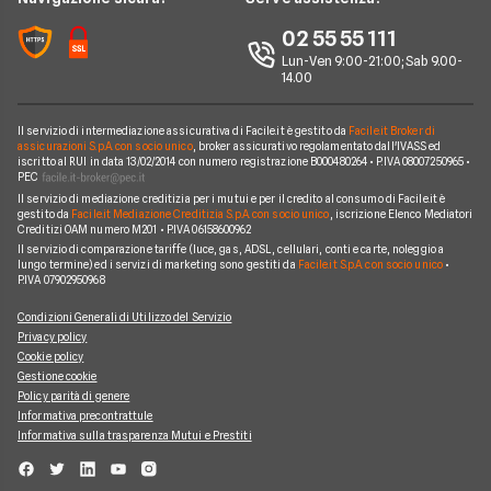
Glossario Assicurativo
Assicurazione Avvocati
Assicurazione Auto Mensile
Prima.it
Chi siamo
02 55 55 111
Notizie Assicurazioni
Assicurazione Infortuni
Quixa
Lun-Ven 9:00-21:00; Sab 9.00-
Perché scegliere Facile.it
Argomenti in evidenza Assicurazioni
Assicurazione Cane
14.00
Verti
Contatti
Assicurazione Smartphone
UnipolSai
Il servizio di intermediazione assicurativa di Facile.it è gestito da
Facile.it Broker di
Mappa del sito
Assicurazione Autocarro
assicurazioni S.p.A. con socio unico
, broker assicurativo regolamentato dall'IVASS ed
iscritto al RUI in data 13/02/2014 con numero registrazione B000480264 • P.IVA 08007250965 •
Allianz
PEC
Il servizio di mediazione creditizia per i mutui e per il credito al consumo di Facile.it è
Compagnie e intermediari
gestito da
Facile.it Mediazione Creditizia S.p.A. con socio unico
, iscrizione Elenco Mediatori
Creditizi OAM numero M201 • P.IVA 06158600962
Il servizio di comparazione tariffe (luce, gas, ADSL, cellulari, conti e carte, noleggio a
lungo termine) ed i servizi di marketing sono gestiti da
Facile.it S.p.A. con socio unico
•
P.IVA 07902950968
Condizioni Generali di Utilizzo del Servizio
Privacy policy
Cookie policy
Gestione cookie
Policy parità di genere
Informativa precontrattule
Informativa sulla trasparenza Mutui e Prestiti