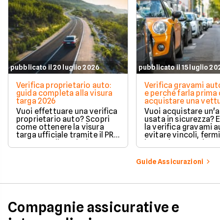
pubblicato il 20 luglio 2026
pubblicato il 15 luglio 2
Verifica proprietario auto:
Verifica gravami au
guida completa alla visura
e perché farla prima 
targa 2026
acquistare una vett
Vuoi effettuare una verifica
Vuoi acquistare un'
proprietario auto? Scopri
usata in sicurezza? 
come ottenere la visura
la verifica gravami a
targa ufficiale tramite il PRA
evitare vincoli, fermi
per controllare dati e
ipoteche. Scopri co
vincoli in totale sicurezza.
tutelare il tuo acqui
Guide Assicurazioni
Compagnie assicurative e